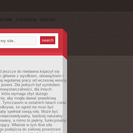
SCRIBE
FACEBOOK
TWITTER
 jeszcze do niedawna kojarzył się
 głównie z wysiłkiem, obowiązkiem i
ą regularnej pracy od wczesnej wiosny
 jesieni. Dla jednych był symbolem
mowystarczalności, dla innych
ą, która wymaga zbyt dużego
ia, aby mogła dawać prawdziwą
. Tymczasem w ostatnich latach coraz
 odkrywa, że ogród nie musi być
 aby spełniał swoją rolę. Może być
ę nieprzewidywalny, bardziej naturalny
owany, a mimo to piękny, funkcjonalny
kojący. Właśnie w tym tkwi siła
 podejścia do zielonej przestrzeni