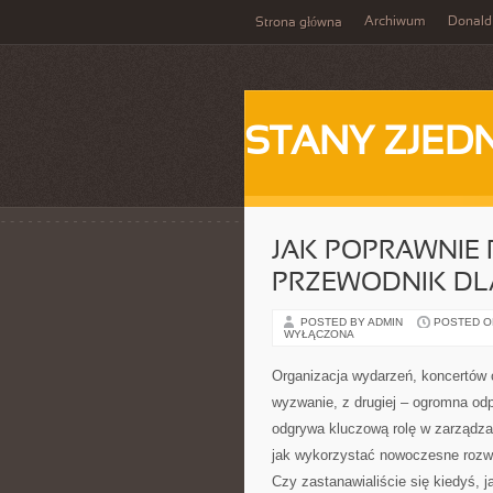
Archiwum
Donald
Strona główna
STANY ZJE
JAK POPRAWNIE 
PRZEWODNIK DL
POSTED BY ADMIN
POSTED ON
WYŁĄCZONA
Organizacja wydarzeń, koncertów 
wyzwanie, z drugiej – ogromna od
odgrywa kluczową rolę w zarządzan
jak wykorzystać nowoczesne rozwią
Czy zastanawialiście się kiedyś, 