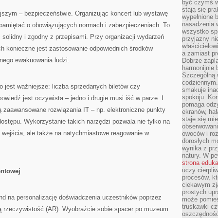
być czymś w
stają się pr
szym – bezpieczeństwie. Organizując koncert lub wystawę
wypełnione 
nasadzenia 
pamiętać o obowiązujących normach i zabezpieczeniach. To
wszystko spr
solidny i zgodny z przepisami. Przy organizacji wydarzeń
przyjazny ni
właścicielow
ch konieczne jest zastosowanie odpowiednich środków
a zamiast pr
nego ewakuowania ludzi.
Dobrze zapl
harmonijnie 
Szczególną 
codziennym.
o jest ważniejsze: liczba sprzedanych biletów czy
smakuje inac
spokoju. Kon
iedź jest oczywista – jedno i drugie musi iść w parze. I
pomaga odzy
ą zaawansowane rozwiązania IT – np. elektroniczne punkty
ekranów, hał
staje się mi
dostępu. Wykorzystanie takich narzędzi pozwala nie tylko na
obserwowani
 wejścia, ale także na natychmiastowe reagowanie w
owoców i roz
dorosłych mo
wynika z prz
natury. W pe
strona eduk
uczy cierpli
entowej
procesów, kt
ciekawym zja
prostych upr
d na personalizację doświadczenia uczestników poprzez
może pomieśc
truskawki cz
ną rzeczywistość (AR). Wyobraźcie sobie spacer po muzeum
oszczędność