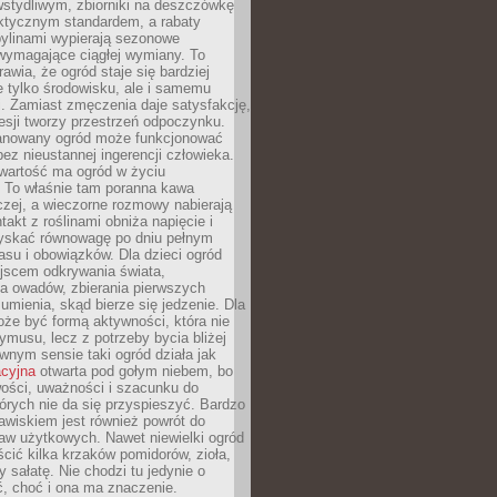
stydliwym, zbiorniki na deszczówkę
aktycznym standardem, a rabaty
bylinami wypierają sezonowe
wymagające ciągłej wymiany. To
awia, że ogród staje się bardziej
e tylko środowisku, ale i samemu
i. Zamiast zmęczenia daje satysfakcję,
esji tworzy przestrzeń odpoczynku.
anowany ogród może funkcjonować
bez nieustannej ingerencji człowieka.
wartość ma ogród w życiu
 To właśnie tam poranna kawa
zej, a wieczorne rozmowy nabierają
takt z roślinami obniża napięcie i
skać równowagę po dniu pełnym
asu i obowiązków. Dla dzieci ogród
ejscem odkrywania świata,
a owadów, zbierania pierwszych
umienia, skąd bierze się jedzenie. Dla
że być formą aktywności, która nie
ymusu, lecz z potrzeby bycia bliżej
wnym sensie taki ogród działa jak
acyjna
otwarta pod gołym niebem, bo
wości, uważności i szacunku do
órych nie da się przyspieszyć. Bardzo
wiskiem jest również powrót do
aw użytkowych. Nawet niewielki ogród
ić kilka krzaków pomidorów, zioła,
y sałatę. Nie chodzi tu jedynie o
, choć i ona ma znaczenie.