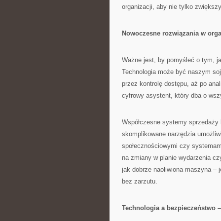
organizacji, aby nie tylko zwięks
Nowoczesne rozwiązania w organ
Ważne jest, by pomyśleć o tym, 
Technologia może być naszym soju
przez kontrolę dostępu, aż po ana
cyfrowy asystent, który dba o wsz
Współczesne systemy sprzedaży bi
skomplikowane narzędzia umożliwia
społecznościowymi czy systemami 
na zmiany w planie wydarzenia cz
jak dobrze naoliwiona maszyna – j
bez zarzutu.
Technologia a bezpieczeństwo –