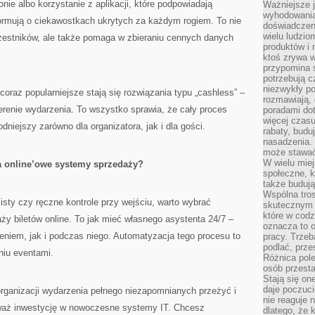
onie albo korzystanie z aplikacji, które podpowiadają
Ważniejsze 
wyhodowania
nformują o ciekawostkach ukrytych za każdym rogiem. To nie
doświadczeni
wielu ludzio
estników, ale także pomaga w zbieraniu cennych danych
produktów i
ktoś zrywa w
przypomina 
potrzebują c
niezwykły po
 coraz popularniejsze stają się rozwiązania typu „cashless” –
rozmawiają,
erenie wydarzenia. To wszystko sprawia, że cały proces
poradami dot
więcej czasu
niejszy zarówno dla organizatora, jak i dla gości.
rabaty, budu
nasadzenia. 
może stawać
W wielu mie
a online’owe systemy sprzedaży?
społeczne, k
także buduj
Wspólna tros
isty czy ręczne kontrole przy wejściu, warto wybrać
skutecznym 
które w cod
aży biletów online. To jak mieć własnego asystenta 24/7 –
oznacza to 
niem, jak i podczas niego. Automatyzacja tego procesu to
pracy. Trze
podlać, prze
niu eventami.
Różnica pole
osób przesta
Stają się on
daje poczuc
organizacji wydarzenia pełnego niezapomnianych przeżyć i
nie reaguje n
waż inwestycję w nowoczesne systemy IT. Chcesz
dlatego, że 