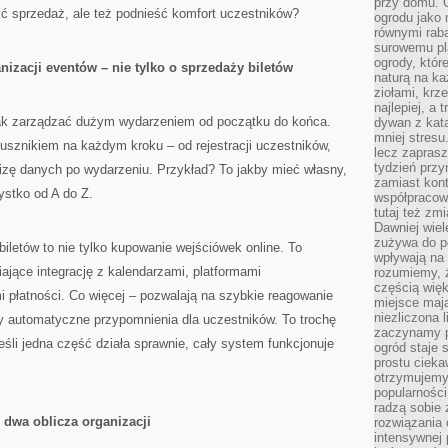
przy domu. C
zyć sprzedaż, ale też podnieść komfort uczestników?
ogrodu jako 
równymi rab
surowemu pl
ogrody, któr
izacji eventów – nie tylko o sprzedaży biletów
naturą na ka
ziołami, krz
najlepiej, a 
jak zarządzać dużym wydarzeniem od początku do końca.
dywan z kata
mniej stresu
sznikiem na każdym kroku – od rejestracji uczestników,
lecz zapras
tydzień przy
lizę danych po wydarzeniu. Przykład? To jakby mieć własny,
zamiast kont
ystko od A do Z.
współpracow
tutaj też zm
Dawniej wiel
zużywa do p
letów to nie tylko kupowanie wejściówek online. To
wpływają na 
jące integrację z kalendarzami, platformami
rozumiemy, ż
częścią wię
płatności. Co więcej – pozwalają na szybkie reagowanie
miejsce mają
niezliczona 
y automatyczne przypomnienia dla uczestników. To trochę
zaczynamy p
eśli jedna część działa sprawnie, cały system funkcjonuje
ogród staje 
prostu cieka
otrzymujemy
popularności
radzą sobie 
 dwa oblicza organizacji
rozwiązania
intensywnej 