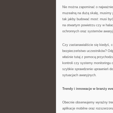
Nie można zapominać o najważniej
muzealną na dużą skalę, musimy 
tak jakby budować most: musi być 
na otwartym powietrzu czy w hala
ochronnych oraz systemów awaryj
Czy zastanawialiście się kiedyś, c
bezpieczeństwo uczestników? Odpow
właśnie tutaj z pomocą przychodz
kontroli czy systemy monitoringu 
szybkie sprawdzenie uprawnień do
sytuacjach awaryjnych.
Trendy i innowacje w branży ev
Obecnie obserwujemy wyraźny tren
aplikacje mobilne oraz rozszerzo