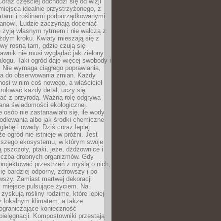
oraz częściej odchodzi się od wizji
miejsca idealnie przystrzyżonego, z
atami i roślinami podporządkowanymi
anowi. Ludzie zaczynają doceniać
e żyją własnym rytmem i nie walczą z
żdym kroku. Kwiaty mieszają się z
ewy rosną tam, gdzie czują się
trawnik nie musi wyglądać jak zielony
logu. Taki ogród daje więcej swobody i
. Nie wymaga ciągłego poprawiania,
za do obserwowania zmian. Każdy
nosi w nim coś nowego, a właściciel
rolować każdy detal, uczy się
ać z przyrodą. Ważną rolę odgrywa
iana świadomości ekologicznej.
e osób nie zastanawiało się, ile wody
odlewania albo jak środki chemiczne
glebę i owady. Dziś coraz lepiej
e ogród nie istnieje w próżni. Jest
kszego ekosystemu, w którym swoje
 pszczoły, ptaki, jeże, dżdżownice i
liczba drobnych organizmów. Gdy
rojektować przestrzeń z myślą o nich,
się bardziej odporny, zdrowszy i po
wszy. Zamiast martwej dekoracji
 miejsce pulsujące życiem. Na
 zyskują rośliny rodzime, które lepiej
z lokalnym klimatem, a także
 ograniczające konieczność
pielęgnacji. Kompostowniki przestają