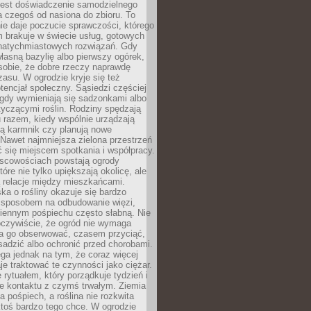
jest doświadczenie samodzielnego
 czegoś od nasiona do zbioru. To
e daje poczucie sprawczości, którego
m brakuje w świecie usług, gotowych
 natychmiastowych rozwiązań. Gdy
łasną bazylię albo pierwszy ogórek,
sobie, że dobre rzeczy naprawdę
zasu. W ogrodzie kryje się też
tencjał społeczny. Sąsiedzi częściej
 gdy wymieniają się sadzonkami albo
yczącymi roślin. Rodziny spędzają
 razem, kiedy wspólnie urządzają
ją karmnik czy planują nowe
Nawet najmniejsza zielona przestrzeń
 się miejscem spotkania i współpracy.
jscowościach powstają ogrody
tóre nie tylko upiększają okolicę, ale
ą relacje między mieszkańcami.
ka o rośliny okazuje się bardzo
sposobem na odbudowanie więzi,
ziennym pośpiechu często słabną. Nie
oczywiście, że ogród nie wymaga
ba go obserwować, czasem przyciąć,
sadzić albo ochronić przed chorobami.
ga jednak na tym, że coraz więcej
je traktować te czynności jako ciężar.
e rytuałem, który porządkuje tydzień i
ie kontaktu z czymś trwałym. Ziemia
a pośpiech, a roślina nie rozkwita
ktoś bardzo tego chce. W ogrodzie