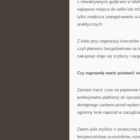
z interaktywnymi guide’ami w telef
najlepsze miejsca do selfie lub i
tylko zwiększa zaangażowanie ucz
analitycznych.
Z kolei przy organizacji koncertów
czyli płatności bezgotówkowe na t
zakupowy staje się szybszy i wygod
Czy naprawdę warto postawić n
Zamiast tracić czas na papierowe l
profesjonalne platformy do sprzed
dostępnego zarówno przed wydarze
ogromny krok naprzód w zarządza
Zatem jeśli myślisz o skutecznej 
bezpieczeństwa uczestników, roz