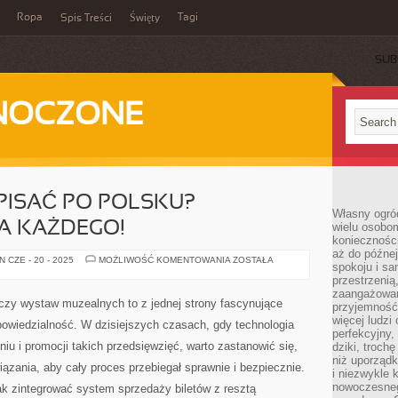
Ropa
Tagi
Spis Treści
Święty
SUB
DNOCZONE
PISAĆ PO POLSKU?
Własny ogród
A KAŻDEGO!
wielu osobom
konieczności
aż do późnej
JAK
 CZE - 20 - 2025
MOŻLIWOŚĆ KOMENTOWANIA
ZOSTAŁA
spokoju i sa
POPRAWNIE
PISAĆ
przestrzeni
PO
zaangażowan
POLSKU?
czy wystaw muzealnych to z jednej strony fascynujące
przyjemność
PRZEWODNIK
DLA
więcej ludzi
powiedzialność. W dzisiejszych czasach, gdy technologia
KAŻDEGO!
perfekcyjny,
iu i promocji takich przedsięwzięć, warto zastanowić się,
dziki, troch
niż uporządk
zania, aby cały proces przebiegał sprawnie i bezpiecznie.
i niezwykle 
nowoczesnego
jak zintegrować system sprzedaży biletów z resztą