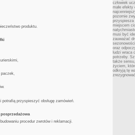
człowiek ucz
małe efekty 
najcenniejsz
pozornie zwy
przyspiesza 
miejscem ci
ieczeństwo produktu.
natychmiast
musi być ide
zauważać dr
łki
sezonowości
oraz odpoczy
ludzi wraca 
potrzeby. Szu
urierskimi,
także sensu,
życiem, któr
odkryją tę w
 paczek,
zrezygnować
ów.
i potrafią przyspieszyć obsługę zamówień.
a posprzedażowa
udowaniu procedur zwrotów i reklamacji.