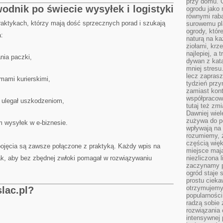
przy domu. C
odnik po świecie wysyłek i logistyki
ogrodu jako 
równymi rab
raktykach, którzy mają dość sprzecznych porad i szukają
surowemu pl
ogrody, któr
:
naturą na ka
ziołami, krz
najlepiej, a 
nia paczki,
dywan z kata
mniej stresu
lecz zapras
rmami kurierskimi,
tydzień przy
zamiast kont
współpracow
e ulegał uszkodzeniom,
tutaj też zm
Dawniej wiel
zużywa do p
m wysyłek w e-biznesie.
wpływają na 
rozumiemy, ż
częścią wię
pojęcia są zawsze połączone z praktyką. Każdy wpis na
miejsce mają
ak, aby bez zbędnej zwłoki pomagał w rozwiązywaniu
niezliczona 
zaczynamy p
ogród staje 
prostu cieka
otrzymujemy
lac.pl?
popularności
radzą sobie 
rozwiązania
intensywnej 