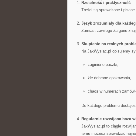
Rzetelność i praktyczność
Treści są sprawdzone i pisane
Język zrozumiały dla każde
Zamiast zawiłego żargonu znaj
Skupienie na realnych prob
Na JakWyslac.pl opisujemy sytu
zaginione paczki,
źle dobrane opakowania,
chaos w numerach zamówi
Do każdego problemu dostajesz
Regularnie rozwijana baza w
JakWyslac.pl to ciągle rozwija
temu możesz sprawdzać najnows