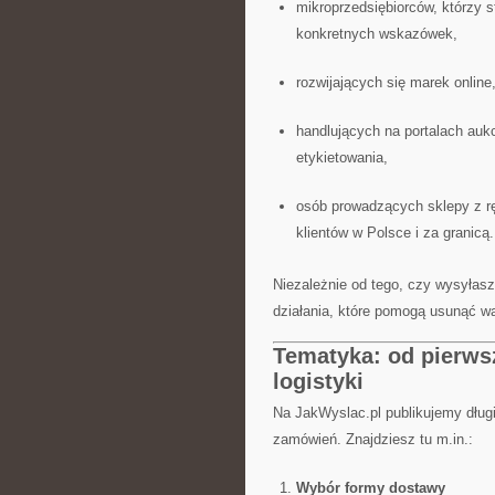
mikroprzedsiębiorców, którzy s
konkretnych wskazówek,
rozwijających się marek online
handlujących na portalach auk
etykietowania,
osób prowadzących sklepy z r
klientów w Polsce i za granicą.
Niezależnie od tego, czy wysyłasz
działania, które pomogą usunąć wą
Tematyka: od pierws
logistyki
Na JakWyslac.pl publikujemy długi
zamówień. Znajdziesz tu m.in.:
Wybór formy dostawy