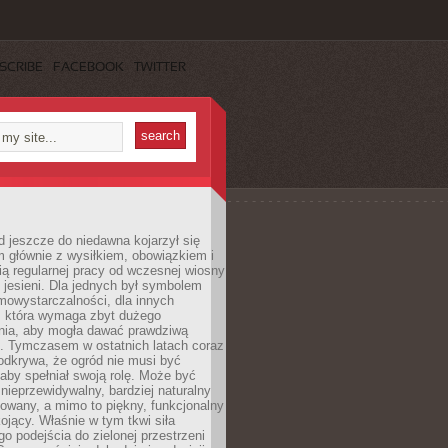
SCRIBE
FACEBOOK
TWITTER
 jeszcze do niedawna kojarzył się
 głównie z wysiłkiem, obowiązkiem i
ą regularnej pracy od wczesnej wiosny
 jesieni. Dla jednych był symbolem
mowystarczalności, dla innych
ą, która wymaga zbyt dużego
ia, aby mogła dawać prawdziwą
. Tymczasem w ostatnich latach coraz
 odkrywa, że ogród nie musi być
 aby spełniał swoją rolę. Może być
ę nieprzewidywalny, bardziej naturalny
owany, a mimo to piękny, funkcjonalny
kojący. Właśnie w tym tkwi siła
 podejścia do zielonej przestrzeni