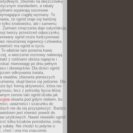
stydliwym, zbiorniki na deszczówkę
aktycznym standardem, a rabaty
bylinami wypierają sezonowe
wymagające ciągłej wymiany. To
awia, że ogród staje się bardziej
e tylko środowisku, ale i samemu
i. Zamiast zmęczenia daje satysfakcję,
esji tworzy przestrzeń odpoczynku.
anowany ogród może funkcjonować
bez nieustannej ingerencji człowieka.
wartość ma ogród w życiu
 To właśnie tam poranna kawa
zej, a wieczorne rozmowy nabierają
takt z roślinami obniża napięcie i
skać równowagę po dniu pełnym
asu i obowiązków. Dla dzieci ogród
ejscem odkrywania świata,
a owadów, zbierania pierwszych
umienia, skąd bierze się jedzenie. Dla
że być formą aktywności, która nie
ymusu, lecz z potrzeby bycia bliżej
wnym sensie taki ogród działa jak
acyjna
otwarta pod gołym niebem, bo
wości, uważności i szacunku do
órych nie da się przyspieszyć. Bardzo
wiskiem jest również powrót do
aw użytkowych. Nawet niewielki ogród
ić kilka krzaków pomidorów, zioła,
y sałatę. Nie chodzi tu jedynie o
, choć i ona ma znaczenie.