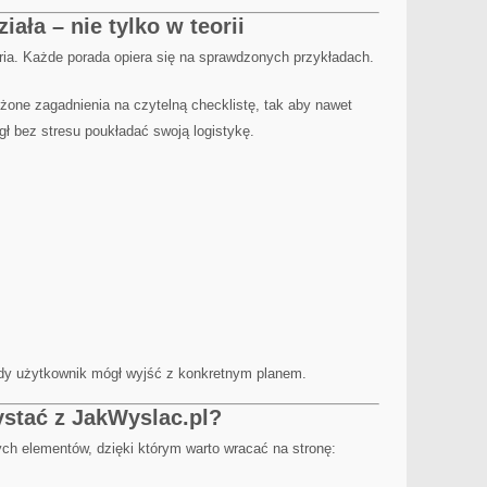
ała – nie tylko w teorii
oria. Każde porada opiera się na sprawdzonych przykładach.
ożone zagadnienia na czytelną checklistę, tak aby nawet
gł bez stresu poukładać swoją logistykę.
,
dy użytkownik mógł wyjść z konkretnym planem.
ystać z JakWyslac.pl?
ch elementów, dzięki którym warto wracać na stronę: