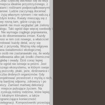
oraz częściej odchodzi się od wizji
miejsca idealnie przystrzyżonego, z
atami i roślinami podporządkowanymi
anowi. Ludzie zaczynają doceniać
e żyją własnym rytmem i nie walczą z
żdym kroku. Kwiaty mieszają się z
ewy rosną tam, gdzie czują się
trawnik nie musi wyglądać jak zielony
logu. Taki ogród daje więcej swobody i
. Nie wymaga ciągłego poprawiania,
za do obserwowania zmian. Każdy
nosi w nim coś nowego, a właściciel
rolować każdy detal, uczy się
ać z przyrodą. Ważną rolę odgrywa
iana świadomości ekologicznej.
e osób nie zastanawiało się, ile wody
odlewania albo jak środki chemiczne
glebę i owady. Dziś coraz lepiej
e ogród nie istnieje w próżni. Jest
kszego ekosystemu, w którym swoje
 pszczoły, ptaki, jeże, dżdżownice i
liczba drobnych organizmów. Gdy
rojektować przestrzeń z myślą o nich,
się bardziej odporny, zdrowszy i po
wszy. Zamiast martwej dekoracji
 miejsce pulsujące życiem. Na
 zyskują rośliny rodzime, które lepiej
z lokalnym klimatem, a także
 ograniczające konieczność
pielęgnacji. Kompostowniki przestają