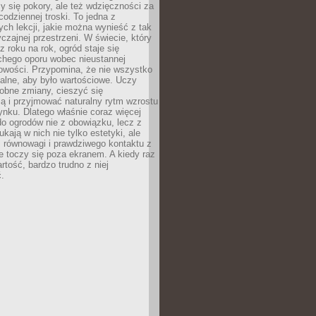
y się pokory, ale też wdzięczności za
codziennej troski. To jedna z
ych lekcji, jakie można wynieść z tak
czajnej przestrzeni. W świecie, który
z roku na rok, ogród staje się
chego oporu wobec nieustannej
owości. Przypomina, że nie wszystko
alne, aby było wartościowe. Uczy
obne zmiany, cieszyć się
ą i przyjmować naturalny rytm wzrostu
nku. Dlatego właśnie coraz więcej
do ogrodów nie z obowiązku, lecz z
kają w nich nie tylko estetyki, ale
 równowagi i prawdziwego kontaktu z
e toczy się poza ekranem. A kiedy raz
artość, bardzo trudno z niej
.