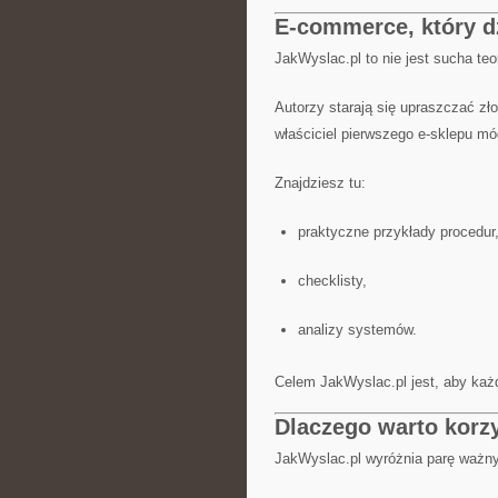
E-commerce, który dzi
JakWyslac.pl to nie jest sucha te
Autorzy starają się upraszczać zł
właściciel pierwszego e-sklepu mó
Znajdziesz tu:
praktyczne przykłady procedur
checklisty,
analizy systemów.
Celem JakWyslac.pl jest, aby każ
Dlaczego warto korz
JakWyslac.pl wyróżnia parę ważny