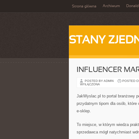
Archiwum
Donald
Strona główna
STANY ZJE
INFLUENCER MA
POSTED BY ADMIN
POSTED ON 
WYŁĄCZONA
JakWyslac.pl to portal branżowy p
przydatnym tipom dla osób, które 
e-sklep.
To miejsce, w którym wiedza prak
sprzedawca mógł natychmiast wdro