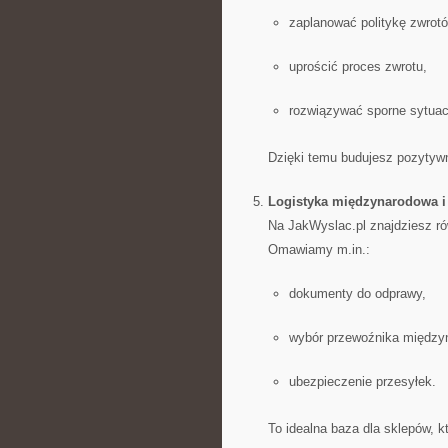
zaplanować politykę zwrotó
uprościć proces zwrotu,
rozwiązywać sporne sytuac
Dzięki temu budujesz pozytywn
Logistyka międzynarodowa i
Na JakWyslac.pl znajdziesz ró
Omawiamy m.in.:
dokumenty do odprawy,
wybór przewoźnika między
ubezpieczenie przesyłek.
To idealna baza dla sklepów, 