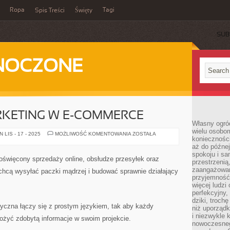
Ropa
Tagi
Spis Treści
Święty
SUB
DNOCZONE
RKETING W E-COMMERCE
Własny ogród
wielu osobom
INFLUENCER
LIS - 17 - 2025
MOŻLIWOŚĆ KOMENTOWANIA
ZOSTAŁA
konieczności
MARKETING
W
aż do późnej
E-
spokoju i sa
COMMERCE
oświęcony sprzedaży online, obsłudze przesyłek oraz
przestrzeni
zaangażowan
chcą wysyłać paczki mądrzej i budować sprawnie działający
przyjemność
więcej ludzi
perfekcyjny,
dziki, troch
tyczna łączy się z prostym językiem, tak aby każdy
niż uporządk
i niezwykle 
żyć zdobytą informacje w swoim projekcie.
nowoczesnego