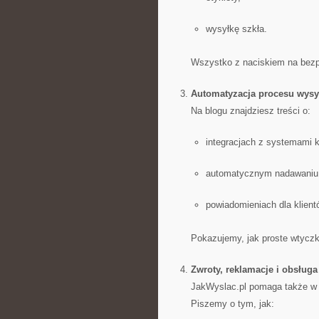
wysyłkę szkła.
Wszystko z naciskiem na bezp
Automatyzacja procesu wysy
Na blogu znajdziesz treści o:
integracjach z systemami k
automatycznym nadawaniu
powiadomieniach dla klient
Pokazujemy, jak proste wtyczk
Zwroty, reklamacje i obsług
JakWyslac.pl pomaga także w b
Piszemy o tym, jak: