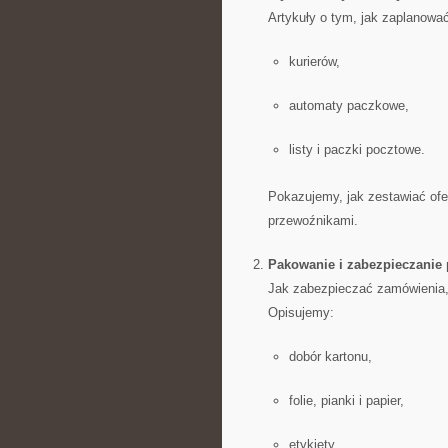
Artykuły o tym, jak zaplanowa
kurierów,
automaty paczkowe,
listy i paczki pocztowe.
Pokazujemy, jak zestawiać ofe
przewoźnikami.
Pakowanie i zabezpieczanie 
Jak zabezpieczać zamówienia, 
Opisujemy:
dobór kartonu,
folie, pianki i papier,
etykiety,