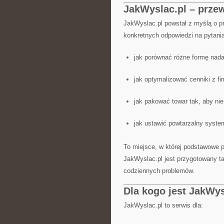
JakWyslac.pl – przew
JakWyslac.pl powstał z myślą o p
konkretnych odpowiedzi na pytania
jak porównać różne formę nada
jak optymalizować cenniki z fi
jak pakować towar tak, aby ni
jak ustawić powtarzalny syste
To miejsce, w której podstawowe 
JakWyslac.pl jest przygotowany t
codziennych problemów.
Dla kogo jest JakWys
JakWyslac.pl to serwis dla: