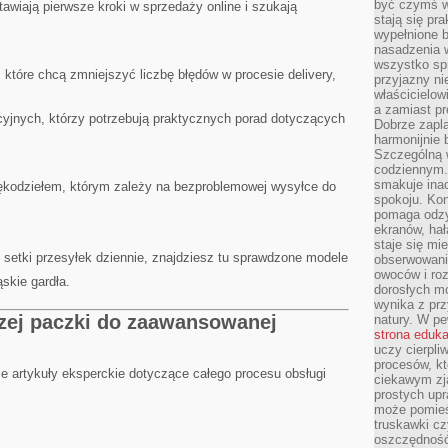
być czymś w
tawiają pierwsze kroki w sprzedaży online i szukają
stają się pr
wypełnione 
nasadzenia 
wszystko spr
, które chcą zmniejszyć liczbę błędów w procesie delivery,
przyjazny ni
właścicielow
a zamiast pr
cyjnych, którzy potrzebują praktycznych porad dotyczących
Dobrze zapl
harmonijnie 
Szczególną 
codziennym.
smakuje inac
ękodziełem, którym zależy na bezproblemowej wysyłce do
spokoju. Kon
pomaga odzy
ekranów, hał
staje się mi
 setki przesyłek dziennie, znajdziesz tu sprawdzone modele
obserwowani
owoców i roz
skie gardła.
dorosłych mo
wynika z prz
zej paczki do zaawansowanej
natury. W pe
strona eduk
uczy cierpli
procesów, kt
e artykuły eksperckie dotyczące całego procesu obsługi
ciekawym zja
prostych upr
może pomieśc
truskawki cz
oszczędność