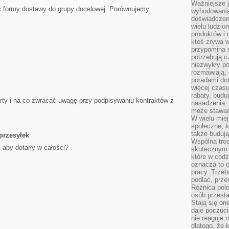
Ważniejsze 
ć formy dostawy do grupy docelowej. Porównujemy:
wyhodowania
doświadczeni
wielu ludzio
produktów i
ktoś zrywa w
przypomina 
potrzebują c
niezwykły po
rozmawiają,
poradami dot
więcej czasu
rabaty, budu
rty i na co zwracać uwagę przy podpisywaniu kontraktów z
nasadzenia. 
może stawać
W wielu mie
społeczne, k
także buduj
przesyłek
Wspólna tros
aby dotarły w całości?
skutecznym 
które w cod
oznacza to 
pracy. Trze
podlać, prze
Różnica pole
osób przesta
Stają się on
daje poczuc
nie reaguje n
dlatego, że 