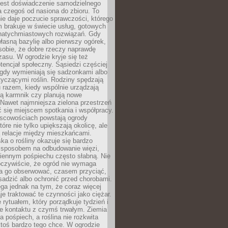
jest doświadczenie samodzielnego
 czegoś od nasiona do zbioru. To
e daje poczucie sprawczości, którego
m brakuje w świecie usług, gotowych
 natychmiastowych rozwiązań. Gdy
łasną bazylię albo pierwszy ogórek,
sobie, że dobre rzeczy naprawdę
zasu. W ogrodzie kryje się też
tencjał społeczny. Sąsiedzi częściej
 gdy wymieniają się sadzonkami albo
yczącymi roślin. Rodziny spędzają
 razem, kiedy wspólnie urządzają
ją karmnik czy planują nowe
Nawet najmniejsza zielona przestrzeń
 się miejscem spotkania i współpracy.
jscowościach powstają ogrody
tóre nie tylko upiększają okolicę, ale
ą relacje między mieszkańcami.
ka o rośliny okazuje się bardzo
sposobem na odbudowanie więzi,
ziennym pośpiechu często słabną. Nie
oczywiście, że ogród nie wymaga
ba go obserwować, czasem przyciąć,
sadzić albo ochronić przed chorobami.
ga jednak na tym, że coraz więcej
je traktować te czynności jako ciężar.
e rytuałem, który porządkuje tydzień i
ie kontaktu z czymś trwałym. Ziemia
a pośpiech, a roślina nie rozkwita
ktoś bardzo tego chce. W ogrodzie