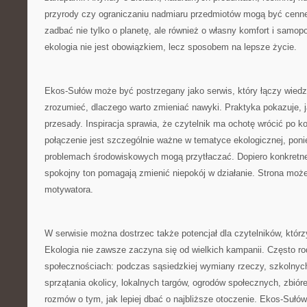
przyrody czy ograniczaniu nadmiaru przedmiotów mogą być cenne
zadbać nie tylko o planetę, ale również o własny komfort i samop
ekologia nie jest obowiązkiem, lecz sposobem na lepsze życie.
Ekos-Sułów może być postrzegany jako serwis, który łączy wie
zrozumieć, dlaczego warto zmieniać nawyki. Praktyka pokazuje, j
przesady. Inspiracja sprawia, że czytelnik ma ochotę wrócić po k
połączenie jest szczególnie ważne w tematyce ekologicznej, pon
problemach środowiskowych mogą przytłaczać. Dopiero konkretne 
spokojny ton pomagają zmienić niepokój w działanie. Strona może 
motywatora.
W serwisie można dostrzec także potencjał dla czytelników, którzy
Ekologia nie zawsze zaczyna się od wielkich kampanii. Często ro
społecznościach: podczas sąsiedzkiej wymiany rzeczy, szkolnyc
sprzątania okolicy, lokalnych targów, ogrodów społecznych, zbió
rozmów o tym, jak lepiej dbać o najbliższe otoczenie. Ekos-Suł