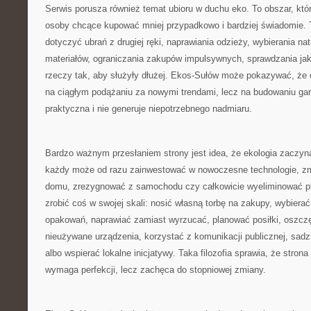
Serwis porusza również temat ubioru w duchu eko. To obszar, któr
osoby chcące kupować mniej przypadkowo i bardziej świadomie. 
dotyczyć ubrań z drugiej ręki, naprawiania odzieży, wybierania na
materiałów, ograniczania zakupów impulsywnych, sprawdzania jak
rzeczy tak, aby służyły dłużej. Ekos-Sułów może pokazywać, że 
na ciągłym podążaniu za nowymi trendami, lecz na budowaniu gard
praktyczna i nie generuje niepotrzebnego nadmiaru.
Bardzo ważnym przesłaniem strony jest idea, że ekologia zaczyn
każdy może od razu zainwestować w nowoczesne technologie, z
domu, zrezygnować z samochodu czy całkowicie wyeliminować pl
zrobić coś w swojej skali: nosić własną torbę na zakupy, wybier
opakowań, naprawiać zamiast wyrzucać, planować posiłki, oszc
nieużywane urządzenia, korzystać z komunikacji publicznej, sadz
albo wspierać lokalne inicjatywy. Taka filozofia sprawia, że strona 
wymaga perfekcji, lecz zachęca do stopniowej zmiany.