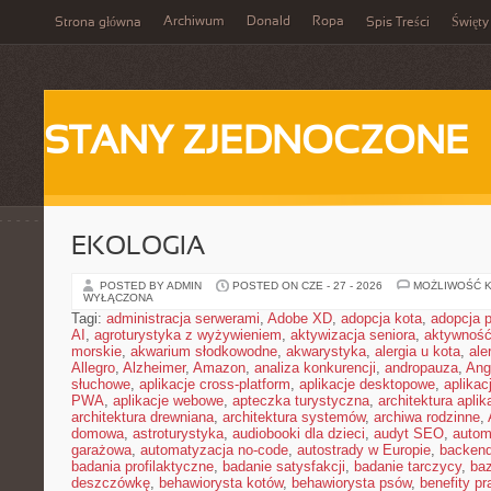
Archiwum
Donald
Ropa
Strona główna
Spis Treści
Święty
STANY ZJEDNOCZONE
EKOLOGIA
POSTED BY ADMIN
POSTED ON CZE - 27 - 2026
MOŻLIWOŚĆ 
WYŁĄCZONA
Tagi:
administracja serwerami
,
Adobe XD
,
adopcja kota
,
adopcja 
AI
,
agroturystyka z wyżywieniem
,
aktywizacja seniora
,
aktywność
morskie
,
akwarium słodkowodne
,
akwarystyka
,
alergia u kota
,
ale
Allegro
,
Alzheimer
,
Amazon
,
analiza konkurencji
,
andropauza
,
Ang
słuchowe
,
aplikacje cross-platform
,
aplikacje desktopowe
,
aplikac
PWA
,
aplikacje webowe
,
apteczka turystyczna
,
architektura aplika
architektura drewniana
,
architektura systemów
,
archiwa rodzinne
,
domowa
,
astroturystyka
,
audiobooki dla dzieci
,
audyt SEO
,
autom
garażowa
,
automatyzacja no-code
,
autostrady w Europie
,
backen
badania profilaktyczne
,
badanie satysfakcji
,
badanie tarczycy
,
ba
deszczówkę
,
behawiorysta kotów
,
behawiorysta psów
,
benefity p