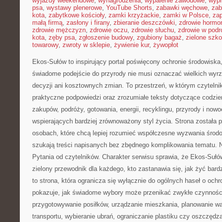
wyjazdy weekendowe
,
wynagrodzenia
,
wypalenie zawodowe
,
wypr
psa
,
wystawy plenerowe
,
YouTube Shorts
,
zabawki węchowe
,
zab
kota
,
zabytkowe kościoły
,
zamki krzyżackie
,
zamki w Polsce
,
za
małą firmą
,
zasłony i firany
,
zbieranie deszczówki
,
zdrowie hormo
zdrowie mężczyzn
,
zdrowie oczu
,
zdrowie słuchu
,
zdrowie w podr
kota
,
zęby psa
,
zgłoszenie budowy
,
zgubiony bagaż
,
zielone szko
towarowy
,
zwroty w sklepie
,
żywienie kur
,
żywopłot
Ekos-Sułów to inspirujący portal poświęcony ochronie środowiska,
świadome podejście do przyrody nie musi oznaczać wielkich wy
decyzji ani kosztownych zmian. To przestrzeń, w którym czytelni
praktyczne podpowiedzi oraz zrozumiałe teksty dotyczące codzi
zakupów, podróży, gotowania, energii, recyklingu, przyrody i no
wspierających bardziej zrównoważony styl życia. Strona została
osobach, które chcą lepiej rozumieć współczesne wyzwania środ
szukają treści napisanych bez zbędnego komplikowania tematu. 
Pytania od czytelników. Charakter serwisu sprawia, że Ekos-Suł
zielony przewodnik dla każdego, kto zastanawia się, jak żyć bardz
to strona, która ogranicza się wyłącznie do ogólnych haseł o ochr
pokazuje, jak świadome wybory może przenikać zwykłe czynności
przygotowywanie posiłków, urządzanie mieszkania, planowanie wak
transportu, wybieranie ubrań, ograniczanie plastiku czy oszczędza