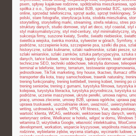
psem
,
spływy kajakowe rodzinne
,
spółdzielnia mieszkaniowa
,
spó
spółka z o.o.
,
Spring Boot
,
sprzedaż B2B
,
sprzedaż B2C
,
sprzed
online
,
sprzedaż telefoniczna
,
sprzęt audio
,
sprzęt trekkingowy
,
S
polski
,
stare fotografie
,
sterylizacja kota
,
stodoła mieszkalna
,
sto
storytelling
,
storytelling marki
,
streaming
,
strefa relaksu
,
stres prz
struktury danych
,
studio domowe
,
styl art deco
,
styl coastal
,
styl
styl maksymalistyczny
,
styl mid-century
,
styl minimalistyczny
,
st
sukcesja firmy
,
suszone kwiaty
,
Svelte
,
światło niebieskie
,
światł
świetlica wiejska
,
świnka morska
,
sylwester w górach
,
Symfony
,
podróżne
,
szczepienie kota
,
szczepienie psa
,
szelki dla psa
,
szla
historyczne
,
szlaki kulinarne
,
szlaki nadmorskie
,
szlaki piesze
,
sz
szlaki winiarskie
,
szlaki zamków
,
sztuka partycypacyjna
,
sztuka 
danych
,
tańce ludowe
,
tanie noclegi
,
tapety ścienne
,
teatr amator
techniczne SEO
,
techniki oddechowe
,
tekstylia domowe
,
teleopie
terminal w telefonie
,
termy
,
terrarium
,
testowanie oprogramowania
jednostkowe
,
TikTok marketing
,
tiny house
,
tkactwo
,
tłumacz offli
transporter dla kota
,
trasy samochodowe
,
trawnik naturalny
,
trenin
trening funkcjonalny
,
trening kettlebell
,
trening kobiet
,
trening po c
trening seniorów
,
trening z gumami
,
turystyka filmowa
,
turystyka i
kolejowa
,
turystyka literacka
,
turystyka przyrodnicza
,
turystyka s
podróżne
,
uczenie maszynowe
,
ukryte perełki
,
umowa najmu
,
umo
pracę
,
umowa zlecenie
,
umowy B2B
,
uprawa ogórków
,
uprawa pap
uprawa truskawek
,
uszczelnianie okien
,
uważność
,
uwierzytelnia
writing
,
uzdrowiska
,
vanlife
,
VPN
,
VR fitness
,
Vue
,
wada postawy
wartość klienta
,
WCAG
,
webhooki
,
wektorowe bazy danych
,
went
weterynarz online
,
Wielkanoc w hotelu
,
wilgoć w domu
,
Windows S
witamina D
,
wizytówka Google
,
własność intelektualna
,
WooComm
development
,
workation
,
wsparcie kryzysowe
,
wspólnota mieszka
rodzinne
,
wybielanie zębów
,
wycena startupu
,
wycinanki ludowe
,