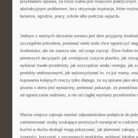
przykładami sprawia, że Ekos-Sułów jest miejscem praktycznym. 
abstrakcyjnym problemem, lecz otrzymuje inspiracje, które możn
łazience, ogrodzie, pracy, szkole albo podczas wyjazdu.
Jednym z ważnych obszarów serwisu jest dom przyjazny środowi
szczególnie potrzebna, ponieważ wiele osób chce ograniczyć ne
środowisko, ale nie zawsze wie, od czego zacząć. Ekos-Sułów 
pierwszych decyzjach: jak zmniejszać zużycie plastiku, jak rozs
wybierać trwałe przedmioty, jak oszczędzać wodę i energię, jak 
produkty wielorazowymi, jak wykorzystywać to, co już mamy, ora
kupowania kolejnych rzeczy tylko dlatego, że są opisane jako ek
pisania o domu jest wyważony, ponieważ pokazuje, że prawdziwa 
od ograniczania nadmiaru, a nie od ciągłej wymiany przedmiotów 
Ważne miejsce zajmuje również odpowiedzialne podejście do jedze
zainteresować osoby szukające prostszych rozwiązań w codzienn
kuchni w duchu ekologii mogą pokazywać, jak planować zakupy,
żywności, korzystać z sezonowych produktów, wybierać lokalne 