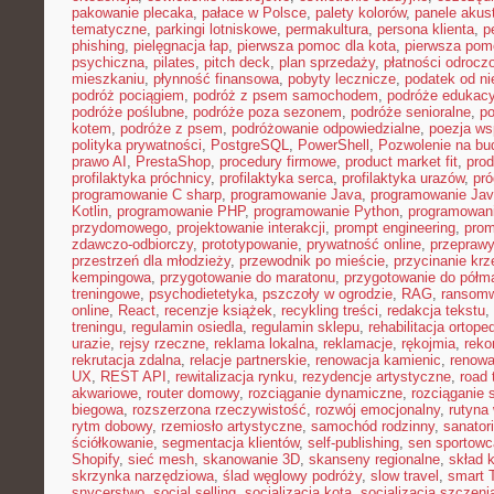
pakowanie plecaka
,
pałace w Polsce
,
palety kolorów
,
panele akus
tematyczne
,
parkingi lotniskowe
,
permakultura
,
persona klienta
,
p
phishing
,
pielęgnacja łap
,
pierwsza pomoc dla kota
,
pierwsza pom
psychiczna
,
pilates
,
pitch deck
,
plan sprzedaży
,
płatności odrocz
mieszkaniu
,
płynność finansowa
,
pobyty lecznicze
,
podatek od n
podróż pociągiem
,
podróż z psem samochodem
,
podróże edukacy
podróże poślubne
,
podróże poza sezonem
,
podróże senioralne
,
po
kotem
,
podróże z psem
,
podróżowanie odpowiedzialne
,
poezja ws
polityka prywatności
,
PostgreSQL
,
PowerShell
,
Pozwolenie na b
prawo AI
,
PrestaShop
,
procedury firmowe
,
product market fit
,
pro
profilaktyka próchnicy
,
profilaktyka serca
,
profilaktyka urazów
,
pró
programowanie C sharp
,
programowanie Java
,
programowanie Jav
Kotlin
,
programowanie PHP
,
programowanie Python
,
programowani
przydomowego
,
projektowanie interakcji
,
prompt engineering
,
prom
zdawczo-odbiorczy
,
prototypowanie
,
prywatność online
,
przepraw
przestrzeń dla młodzieży
,
przewodnik po mieście
,
przycinanie kr
kempingowa
,
przygotowanie do maratonu
,
przygotowanie do półm
treningowe
,
psychodietetyka
,
pszczoły w ogrodzie
,
RAG
,
ransom
online
,
React
,
recenzje książek
,
recykling treści
,
redakcja tekstu
,
treningu
,
regulamin osiedla
,
regulamin sklepu
,
rehabilitacja ortop
urazie
,
rejsy rzeczne
,
reklama lokalna
,
reklamacje
,
rękojmia
,
reko
rekrutacja zdalna
,
relacje partnerskie
,
renowacja kamienic
,
renowa
UX
,
REST API
,
rewitalizacja rynku
,
rezydencje artystyczne
,
road 
akwariowe
,
router domowy
,
rozciąganie dynamiczne
,
rozciąganie 
biegowa
,
rozszerzona rzeczywistość
,
rozwój emocjonalny
,
rutyna
rytm dobowy
,
rzemiosło artystyczne
,
samochód rodzinny
,
sanator
ściółkowanie
,
segmentacja klientów
,
self-publishing
,
sen sportowc
Shopify
,
sieć mesh
,
skanowanie 3D
,
skanseny regionalne
,
skład k
skrzynka narzędziowa
,
ślad węglowy podróży
,
slow travel
,
smart 
snycerstwo
,
social selling
,
socjalizacja kota
,
socjalizacja szczeni