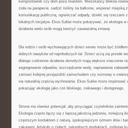
kompostownik czy dom poza miastem. Mieszkańcy bloków równie
zioła na parapecie, sadzić rośliny na balkonie, wspierać miejską z
komunikację publiczną, ograniczać odpady, dzielić się rzeczami z
lokalnych inicjatyw. Ekos-Sułów może pokazywać, że ekologia w 
działania wielu osób mogą tworzyć zauważalną zmianę.
Dla rodzin i osób wychowujących dzieci serwis może być źródł
dobrych nawyków od najmłodszych lat. Dzieci uczą się przede w
dlatego codzienne działania dorosłych mają większe znaczenie n
segregowanie odpadów, oszczędzanie wody, naprawianie zabawek
zamiast kolejnej przejażdżki samochodem czy rozmowy o zwierzę
się naturalną częścią wychowania. Ekos-Sułów może inspirować d
pokazując ekologię jako coś bliskiego, ciekawego i dostępnego.
Strona ma również potencjał, aby przyciągać czytelników zainte
Ekologia często łączy się z lepszą jakością jedzenia, mniejszą i
częstszym kontaktem z naturą, spokojniejszym rytmem dnia i ba
zakupami. Artykuły o ziołach, naturalnych produktach, roślinnej ku