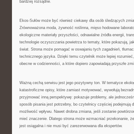
bardziej rozsądne.
Ekos-Sułów może być również ciekawy dla osób śledzących zmian
Zrównoważona moda, żywność roślinna, mięso hodowane laboratory
ekologiczne materiały przyszłości, odnawialne źródła energii, tra
technologie oczyszczania powietrza to tematy, które pokazują, ja
świat. Strona może pomagać w oswajaniu tych zagadnień, tłumac
technicznego języka. Dzięki temu czytelnik może lepiej rozumieć,
obecne w codzienności, a które dopiero zapowiadają przyszłe zmi
Ważną cechą serwisu jest jego pozytywny ton. W tematyce ekolo
katastroficzne opisy, które zamiast motywować, wywołują bezra
przyjmować inną perspektywę: pokazuje problemy, ale jednocześn
sposób pisania jest potrzebny, bo czytelnicy częściej podejmują d
możliwość wpływu. Nawet drobna zmiana, jeśli zostanie powtórzo
mieć znaczenie. Dlatego strona może wzmacniać przekonanie, ż
jest osiągalna i nie musi być zarezerwowana dla ekspertów.