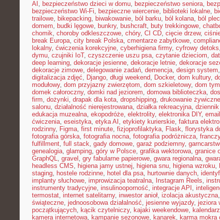
AI
,
bezpieczeństwo dzieci w domu
,
bezpieczeństwo seniora
,
bezp
bezpieczeństwo Wi-Fi
,
bezpieczne wiercenie
,
biblioteki lokalne
,
bi
trailowe
,
bikepacking
,
biwakowanie
,
ból barku
,
ból kolana
,
ból ple
domem
,
budki lęgowe
,
bunkry
,
bushcraft
,
buty trekkingowe
,
chatb
chomik
,
choroby odkleszczowe
,
chóry
,
CI CD
,
cięcie drzew
,
ciśni
break Europa
,
city break Polska
,
cmentarze zabytkowe
,
complian
lokalny
,
ćwiczenia korekcyjne
,
cyberhigiena firmy
,
cyfrowy detoks
dymu
,
czujniki IoT
,
czyszczenie uszu psa
,
czytanie dzieciom
,
dat
deep learning
,
dekoracje jesienne
,
dekoracje letnie
,
dekoracje se
dekoracje zimowe
,
delegowanie zadań
,
demencja
,
design system
digitalizacja zdjęć
,
Django
,
długi weekend
,
Docker
,
dom kultury
,
d
modułowy
,
dom przyjazny zwierzętom
,
dom szkieletowy
,
dom tym
domek całoroczny
,
domki nad jeziorem
,
domowa biblioteczka
,
dos
firm
,
dożynki
,
drapak dla kota
,
dropshipping
,
drukowanie żywiczn
salonu
,
działalność nierejestrowana
,
działka rekreacyjna
,
dziennik
edukacja muzealna
,
ekopodróże
,
elektrolity
,
elektronika DIY
,
emai
ćwiczenia
,
eseistyka
,
etyka AI
,
etykiety kurierskie
,
faktura elektr
rodzinny
,
Figma
,
first minute
,
fizjoprofilaktyka
,
Flask
,
florystyka 
fotografia górska
,
fotografia nocna
,
fotografia podróżnicza
,
francz
fulfillment
,
full stack
,
gady domowe
,
garaż podziemny
,
garncarstw
genealogia
,
glamping
,
góry w Polsce
,
grafika wektorowa
,
granice 
GraphQL
,
gravel
,
gry fabularne papierowe
,
gwara regionalna
,
gwar
headless CMS
,
higiena jamy ustnej
,
higiena snu
,
higiena wzroku
,
staging
,
hostele rodzinne
,
hotel dla psa
,
hurtownie danych
,
identy
implanty słuchowe
,
improwizacja teatralna
,
Instagram Reels
,
inst
instrumenty tradycyjne
,
insulinooporność
,
integracje API
,
intelige
termostat
,
internet satelitarny
,
inwestor anioł
,
izolacja akustyczna
świąteczne
,
jednoosobowa działalność
,
jesienne wyjazdy
,
jeziora
początkujących
,
kącik czytelniczy
,
kajaki weekendowe
,
kalendarz
kamera internetowa
,
kampanie sezonowe
,
kanarek
,
karma mokra d