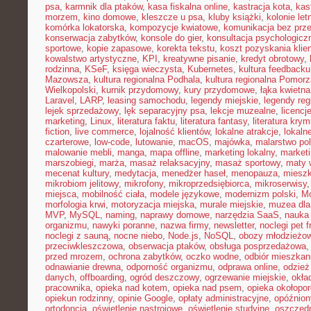
psa
,
karmnik dla ptaków
,
kasa fiskalna online
,
kastracja kota
,
kas
morzem
,
kino domowe
,
kleszcze u psa
,
kluby książki
,
kolonie let
komórka lokatorska
,
kompozycje kwiatowe
,
komunikacja bez prz
konserwacja zabytków
,
konsole do gier
,
konsultacja psychologicz
sportowe
,
kopie zapasowe
,
korekta tekstu
,
koszt pozyskania klie
kowalstwo artystyczne
,
KPI
,
kreatywne pisanie
,
kredyt obrotowy
,
rodzinna
,
KSeF
,
księga wieczysta
,
Kubernetes
,
kultura feedbacku
Mazowsza
,
kultura regionalna Podhala
,
kultura regionalna Pomorz
Wielkopolski
,
kurnik przydomowy
,
kury przydomowe
,
łąka kwietna
Laravel
,
LARP
,
leasing samochodu
,
legendy miejskie
,
legendy reg
lejek sprzedażowy
,
lęk separacyjny psa
,
lekcje muzealne
,
licencj
marketing
,
Linux
,
literatura faktu
,
literatura fantasy
,
literatura krym
fiction
,
live commerce
,
lojalność klientów
,
lokalne atrakcje
,
lokal
czarterowe
,
low-code
,
lutowanie
,
macOS
,
majówka
,
malarstwo pol
malowanie mebli
,
manga
,
mapa offline
,
marketing lokalny
,
marketi
marszobiegi
,
marża
,
masaż relaksacyjny
,
masaż sportowy
,
maty 
mecenat kultury
,
medytacja
,
menedżer haseł
,
menopauza
,
miesz
mikrobiom jelitowy
,
mikrofony
,
mikroprzedsiębiorca
,
mikroserwisy
miejsca
,
mobilność ciała
,
modele językowe
,
modernizm polski
,
M
morfologia krwi
,
motoryzacja miejska
,
murale miejskie
,
muzea dla
MVP
,
MySQL
,
naming
,
naprawy domowe
,
narzędzia SaaS
,
nauka
organizmu
,
nawyki poranne
,
nazwa firmy
,
newsletter
,
noclegi pet f
noclegi z sauną
,
nocne niebo
,
Node.js
,
NoSQL
,
obozy młodzieżo
przeciwkleszczowa
,
obserwacja ptaków
,
obsługa posprzedażowa
przed mrozem
,
ochrona zabytków
,
oczko wodne
,
odbiór mieszkan
odnawianie drewna
,
odporność organizmu
,
odprawa online
,
odzież
danych
,
offboarding
,
ogród deszczowy
,
ogrzewanie miejskie
,
okła
pracownika
,
opieka nad kotem
,
opieka nad psem
,
opieka okołopo
opiekun rodzinny
,
opinie Google
,
opłaty administracyjne
,
opóźnion
ortodoncja
,
oświetlenie nastrojowe
,
oświetlenie studyjne
,
oszczęd