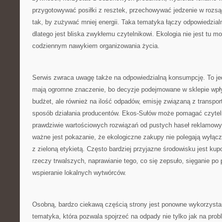
przygotowywać posiłki z resztek, przechowywać jedzenie w rozs
tak, by zużywać mniej energii. Taka tematyka łączy odpowiedzial
dlatego jest bliska zwykłemu czytelnikowi. Ekologia nie jest tu 
codziennym nawykiem organizowania życia.
Serwis zwraca uwagę także na odpowiedzialną konsumpcję. To jed
mają ogromne znaczenie, bo decyzje podejmowane w sklepie wpł
budżet, ale również na ilość odpadów, emisję związaną z transpor
sposób działania producentów. Ekos-Sułów może pomagać czytel
prawdziwie wartościowych rozwiązań od pustych haseł reklamowy
ważne jest pokazanie, że ekologiczne zakupy nie polegają wyłącz
z zieloną etykietą. Często bardziej przyjazne środowisku jest kup
rzeczy trwalszych, naprawianie tego, co się zepsuło, sięganie po p
wspieranie lokalnych wytwórców.
Osobną, bardzo ciekawą częścią strony jest ponowne wykorzysta
tematyka, która pozwala spojrzeć na odpady nie tylko jak na prob