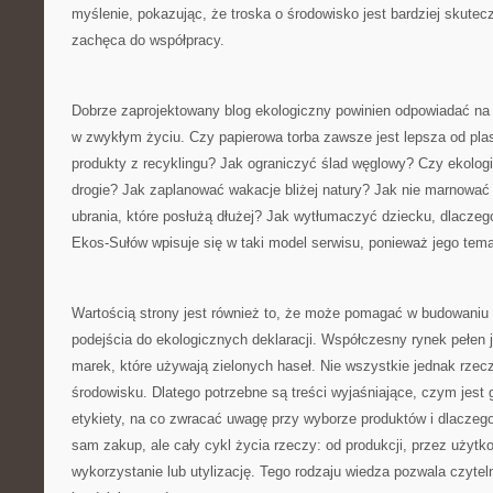
myślenie, pokazując, że troska o środowisko jest bardziej skutecz
zachęca do współpracy.
Dobrze zaprojektowany blog ekologiczny powinien odpowiadać na p
w zwykłym życiu. Czy papierowa torba zawsze jest lepsza od pl
produkty z recyklingu? Jak ograniczyć ślad węglowy? Czy ekolog
drogie? Jak zaplanować wakacje bliżej natury? Jak nie marnować
ubrania, które posłużą dłużej? Jak wytłumaczyć dziecku, dlacze
Ekos-Sułów wpisuje się w taki model serwisu, ponieważ jego tema
Wartością strony jest również to, że może pomagać w budowaniu 
podejścia do ekologicznych deklaracji. Współczesny rynek pełen j
marek, które używają zielonych haseł. Nie wszystkie jednak rzec
środowisku. Dlatego potrzebne są treści wyjaśniające, czym jest 
etykiety, na co zwracać uwagę przy wyborze produktów i dlaczeg
sam zakup, ale cały cykl życia rzeczy: od produkcji, przez użyt
wykorzystanie lub utylizację. Tego rodzaju wiedza pozwala czyt