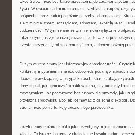
Ekos-Sułów może być także przestrzenią do zadawania pytań n
życia. W świecie nadmiaru informacji, szybkich zakupów, częstyc
pośpiechu coraz trudniej odróżnić potrzeby od zachcianek. Strona
się z minimalizmem, rozsądkiem, zdrowiem, jakością relacji i sp
codzienności. W tym sensie serwis nie mówi wyłącznie o odpadac
także o tym, jak żyć bardziej świadomie. To ważna perspektywa
często zaczyna się od sposobu myślenia, a dopiero później przec
Dużym atutem strony jest informacyjny charakter treści. Czytelnik
konkretnym pytaniem i znaleźć odpowiedź podaną w sposób zrozu
dobrze sprawdzają się w przypadku osób, które szukają szybkich
dany odpad, jak ograniczyć plastik w domu, czy produkty biode
rozwiązaniem, jak podróżować bez szkody dla przyrody, jak urząd
przyjazną środowisku albo jak rozmawiać z dziećmi o ekologii. D
strona może pełnić funkcję codziennego przewodnika.
Język strony można określić jako przystępny, a jednocześnie na
wiedzy. To istotne, bo tematy ekologiczne bywają trudne, pełne sp