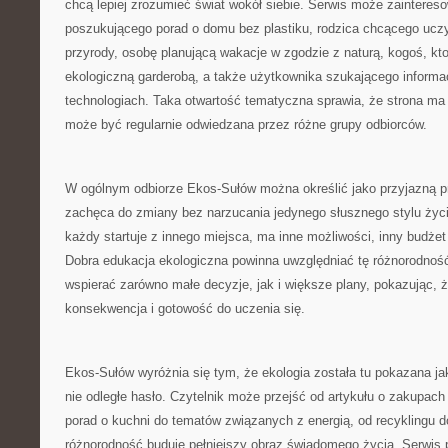
chcą lepiej zrozumieć świat wokół siebie. Serwis może zainteres
poszukującego porad o domu bez plastiku, rodzica chcącego ucz
przyrody, osobę planującą wakacje w zgodzie z naturą, kogoś, kt
ekologiczną garderobą, a także użytkownika szukającego informac
technologiach. Taka otwartość tematyczna sprawia, że strona ma 
może być regularnie odwiedzana przez różne grupy odbiorców.
W ogólnym odbiorze Ekos-Sułów można określić jako przyjazną pr
zachęca do zmiany bez narzucania jedynego słusznego stylu życ
każdy startuje z innego miejsca, ma inne możliwości, inny budżet
Dobra edukacja ekologiczna powinna uwzględniać tę różnorodnoś
wspierać zarówno małe decyzje, jak i większe plany, pokazując, że
konsekwencja i gotowość do uczenia się.
Ekos-Sułów wyróżnia się tym, że ekologia została tu pokazana ja
nie odległe hasło. Czytelnik może przejść od artykułu o zakupach
porad o kuchni do tematów związanych z energią, od recyklingu d
różnorodność buduje pełniejszy obraz świadomego życia. Serwis 