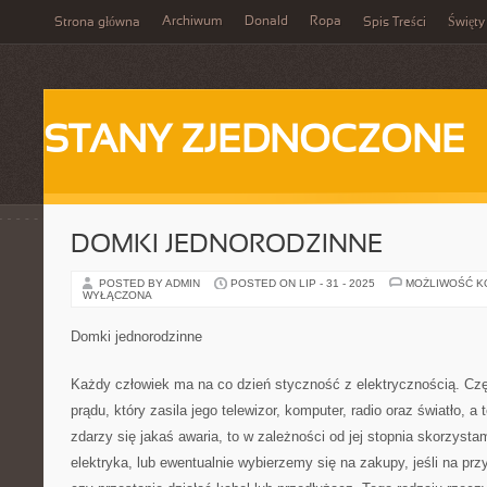
Archiwum
Donald
Ropa
Strona główna
Spis Treści
Święty
STANY ZJEDNOCZONE
DOMKI JEDNORODZINNE
POSTED BY ADMIN
POSTED ON LIP - 31 - 2025
MOŻLIWOŚĆ 
WYŁĄCZONA
Domki jednorodzinne
Każdy człowiek ma na co dzień styczność z elektrycznością. Cz
prądu, który zasila jego telewizor, komputer, radio oraz światło, a 
zdarzy się jakaś awaria, to w zależności od jej stopnia skorzysta
elektryka, lub ewentualnie wybierzemy się na zakupy, jeśli na prz