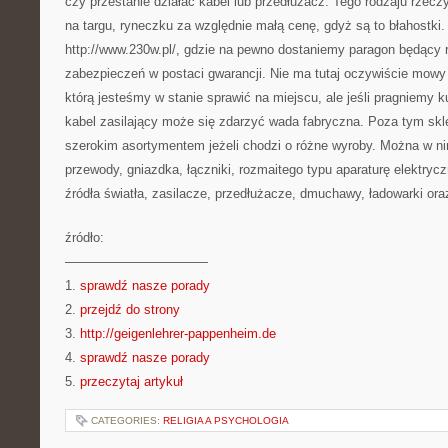
czy przestanie działać kabel lub przedłużacz. Tego rodzaju rzec
na targu, ryneczku za względnie małą cenę, gdyż są to błahostki
http://www.230w.pl/, gdzie na pewno dostaniemy paragon będąc
zabezpieczeń w postaci gwarancji. Nie ma tutaj oczywiście mowy
którą jesteśmy w stanie sprawić na miejscu, ale jeśli pragniemy k
kabel zasilający może się zdarzyć wada fabryczna. Poza tym skl
szerokim asortymentem jeżeli chodzi o różne wyroby. Można w ni
przewody, gniazdka, łączniki, rozmaitego typu aparaturę elektryc
źródła światła, zasilacze, przedłużacze, dmuchawy, ładowarki ora
źródło:
———————————
1.
sprawdź nasze porady
2.
przejdź do strony
3.
http://geigenlehrer-pappenheim.de
4.
sprawdź nasze porady
5.
przeczytaj artykuł
CATEGORIES:
RELIGIA A PSYCHOLOGIA