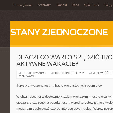
Archiwum
Donald
Ropa
Strona główna
Spis Treści
Święty
STANY ZJEDNOCZONE
DLACZEGO WARTO SPĘDZIĆ TRO
AKTYWNE WAKACJE?
POSTED BY ADMIN
POSTED ON LIP - 4 - 2025
MOŻLIWOŚĆ K
WYŁĄCZONA
Turystka tworzona jest na bazie wielu istotnych podmiotów
W chwili obecnej w dosłownie każdym większym mieście oraz w 
cieszą się szczególną popularnością wśród turystów istnieje wiele 
mogą nam zaoferować szereg interesujących usług. Wbrew pozor