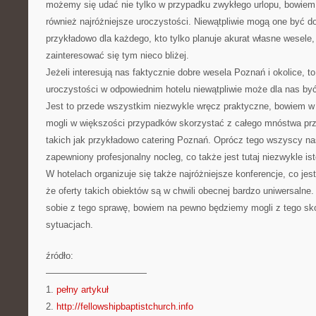
możemy się udać nie tylko w przypadku zwykłego urlopu, bowiem 
również najróżniejsze uroczystości. Niewątpliwie mogą one być d
przykładowo dla każdego, kto tylko planuje akurat własne wesele
zainteresować się tym nieco bliżej.
Jeżeli interesują nas faktycznie dobre wesela Poznań i okolice, to
uroczystości w odpowiednim hotelu niewątpliwie może dla nas by
Jest to przede wszystkim niezwykle wręcz praktyczne, bowiem w
mogli w większości przypadków skorzystać z całego mnóstwa prz
takich jak przykładowo catering Poznań. Oprócz tego wszyscy nas
zapewniony profesjonalny nocleg, co także jest tutaj niezwykle ist
W hotelach organizuje się także najróżniejsze konferencje, co je
że oferty takich obiektów są w chwili obecnej bardzo uniwersaln
sobie z tego sprawę, bowiem na pewno będziemy mogli z tego sk
sytuacjach.
źródło:
———————————
1.
pełny artykuł
2.
http://fellowshipbaptistchurch.info