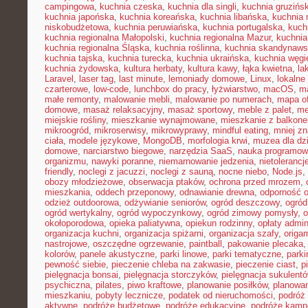
campingowa
,
kuchnia czeska
,
kuchnia dla singli
,
kuchnia gruzińs
kuchnia japońska
,
kuchnia koreańska
,
kuchnia libańska
,
kuchnia
niskobudżetowa
,
kuchnia peruwiańska
,
kuchnia portugalska
,
kuch
kuchnia regionalna Małopolski
,
kuchnia regionalna Mazur
,
kuchnia
kuchnia regionalna Śląska
,
kuchnia roślinna
,
kuchnia skandynaw
kuchnia tajska
,
kuchnia turecka
,
kuchnia ukraińska
,
kuchnia węgi
kuchnia żydowska
,
kultura herbaty
,
kultura kawy
,
łąka kwietna
,
la
Laravel
,
laser tag
,
last minute
,
lemoniady domowe
,
Linux
,
lokalne
czarterowe
,
low-code
,
lunchbox do pracy
,
łyżwiarstwo
,
macOS
,
m
małe remonty
,
malowanie mebli
,
malowanie po numerach
,
mapa of
domowe
,
masaż relaksacyjny
,
masaż sportowy
,
meble z palet
,
me
miejskie rośliny
,
mieszkanie wynajmowane
,
mieszkanie z balkon
mikroogród
,
mikroserwisy
,
mikrowyprawy
,
mindful eating
,
mniej z
ciała
,
modele językowe
,
MongoDB
,
morfologia krwi
,
muzea dla dzi
domowe
,
narciarstwo biegowe
,
narzędzia SaaS
,
nauka programow
organizmu
,
nawyki poranne
,
niemarnowanie jedzenia
,
nietoleranc
friendly
,
noclegi z jacuzzi
,
noclegi z sauną
,
nocne niebo
,
Node.js
,
obozy młodzieżowe
,
obserwacja ptaków
,
ochrona przed mrozem
,
mieszkania
,
oddech przeponowy
,
odnawianie drewna
,
odporność 
odzież outdoorowa
,
odżywianie seniorów
,
ogród deszczowy
,
ogród
ogród wertykalny
,
ogród wypoczynkowy
,
ogród zimowy pomysły
,
o
okołoporodowa
,
opieka paliatywna
,
opiekun rodzinny
,
opłaty admin
organizacja kuchni
,
organizacja spiżarni
,
organizacja szafy
,
origa
nastrojowe
,
oszczędne ogrzewanie
,
paintball
,
pakowanie plecaka
kolorów
,
panele akustyczne
,
parki linowe
,
parki tematyczne
,
parki
pewność siebie
,
pieczenie chleba na zakwasie
,
pieczenie ciast
,
p
pielęgnacja bonsai
,
pielęgnacja storczyków
,
pielęgnacja sukulent
psychiczna
,
pilates
,
piwo kraftowe
,
planowanie posiłków
,
planowa
mieszkaniu
,
pobyty lecznicze
,
podatek od nieruchomości
,
podróż
aktywne
,
podróże budżetowe
,
podróże edukacyjne
,
podróże kam