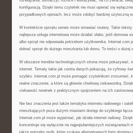
rozwiązania, tłumaczyć różnice i wskazywać, na co zwracać uwa
konfiguracją. Dzięki temu czytelnik nie musi opierać się wyłączn
przypadkowych opiniach, lecz może zdobyć bardziej użyteczną w
W kontekście sprzętu serwis może omawiać routery. Takie teksty
najlepsza usługa internetowa może działać słabo, jeśli domowa si
albo sprzęt nie odpowiada potrzebom użytkownika. Internat.com.
dobrać sprzęt do dużego mieszkania lub domu. To treści o dużej w
W obszarze trendów technologicznych strona może pokazywać, w
internet. Tematy takie jak centra danych pokazują, że cyfrowy świ
szybko. Internat.com.pl może pomagać czytelnikom zrozumieć, k
realne znaczenie, a które są głównie chwilową ciekawostką. Dzię
ciekawość nowinek z praktycznym spojrzeniem na ich zastosowa
Nie bez znaczenia jest także tematyka internetu radiowego i satel
mieszkających poza dużymi miastami dostęp do szybkiego łącza
Internat.com.pl może wyjaśniać, jak działa internet radiowy. Dzięk
koncentruje się wyłącznie na najpopularniejszych rozwiązaniach m
także potrzeby osób, które szukają alternatywnych form dostępu d