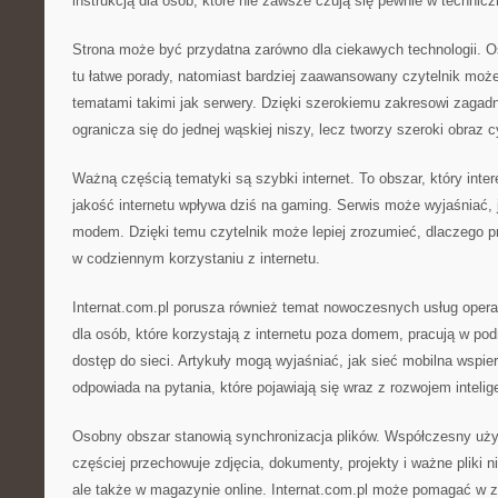
instrukcją dla osób, które nie zawsze czują się pewnie w technic
Strona może być przydatna zarówno dla ciekawych technologii. O
tu łatwe porady, natomiast bardziej zaawansowany czytelnik moż
tematami takimi jak serwery. Dzięki szerokiemu zakresowi zagadni
ogranicza się do jednej wąskiej niszy, lecz tworzy szeroki obraz c
Ważną częścią tematyki są szybki internet. To obszar, który inte
jakość internetu wpływa dziś na gaming. Serwis może wyjaśniać,
modem. Dzięki temu czytelnik może lepiej zrozumieć, dlaczego 
w codziennym korzystaniu z internetu.
Internat.com.pl porusza również temat nowoczesnych usług opera
dla osób, które korzystają z internetu poza domem, pracują w po
dostęp do sieci. Artykuły mogą wyjaśniać, jak sieć mobilna wspie
odpowiada na pytania, które pojawiają się wraz z rozwojem intel
Osobny obszar stanowią synchronizacja plików. Współczesny użyt
częściej przechowuje zdjęcia, dokumenty, projekty i ważne pliki 
ale także w magazynie online. Internat.com.pl może pomagać w zr