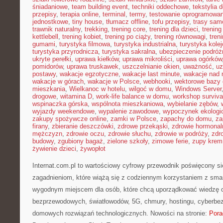
śniadaniowe
,
team building event
,
techniki oddechowe
,
tekstylia
przepisy
,
terapia online
,
terminal
,
termy
,
testowanie oprogramowan
jednostkowe
,
tiny house
,
tłumacz offline
,
tofu przepisy
,
trasy sa
trawnik naturalny
,
trekking
,
trening core
,
trening dla dzieci
,
trening
kettlebell
,
trening kobiet
,
trening po ciąży
,
trening równowagi
,
tren
gumami
,
turystyka filmowa
,
turystyka industrialna
,
turystyka kole
turystyka przyrodnicza
,
turystyka sakralna
,
ubezpieczenie podróż
ukryte perełki
,
uprawa kiełków
,
uprawa mikroliści
,
uprawa ogórków
pomidorów
,
uprawa truskawek
,
uszczelnianie okien
,
uważność
,
uz
postawy
,
wakacje egzotyczne
,
wakacje last minute
,
wakacje nad
wakacje w górach
,
wakacje w Polsce
,
webhooki
,
wektorowe bazy
mieszkania
,
Wielkanoc w hotelu
,
wilgoć w domu
,
Windows Server
drogowe
,
witamina D
,
work-life balance w domu
,
workshop surviva
wspinaczka górska
,
wspólnota mieszkaniowa
,
wybielanie zębów
,
wyjazdy weekendowe
,
wypalenie zawodowe
,
wypoczynek ekologi
zakupy spożywcze online
,
zamki w Polsce
,
zapachy do domu
,
za
firany
,
zbieranie deszczówki
,
zdrowe przekąski
,
zdrowie hormonal
mężczyzn
,
zdrowie oczu
,
zdrowie słuchu
,
zdrowie w podróży
,
zdr
budowy
,
zgubiony bagaż
,
zielone szkoły
,
zimowe ferie
,
zupy krem
żywienie dzieci
,
żywopłot
Internat.com.pl to wartościowy cyfrowy przewodnik poświęcony s
zagadnieniom, które wiążą się z codziennym korzystaniem z sma
wygodnym miejscem dla osób, które chcą uporządkować wiedzę o ś
bezprzewodowych, światłowodów, 5G, chmury, hostingu, cyberbe
domowych rozwiązań technologicznych. Nowości na stronie:
Pora