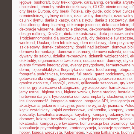
lęgowe
,
bushcraft
,
buty trekkingowe
,
caravaning
,
ceramika artyst
cholesterol
,
choroby roślin doniczkowych
,
CI CD
,
cięcie drzew
,
ci
city break Europa
,
city break Polska
,
city guide
,
cold brew
,
ćwicze
rzemieślniczy
,
cyfrowy detoks
,
czas wolny dorosłych
,
czas wolny 
czujnik dymu
,
dania z kaszy
,
dania z ryżu
,
dania z soczewicy
,
da
decluttering
,
deep learning
,
dekoracje jesienne
,
dekoracje letnie
,
d
dekoracje wiosenne
,
dekoracje zimowe
,
dekorowanie tortów
,
deme
design roślinny
,
DevOps
,
dieta lekkostrawna
,
dieta przeciwzapaln
śródziemnomorska dla początkujących
,
diy dekoracje świąteczne
weekend
,
Docker
,
dom letniskowy
,
dom modułowy
,
dom przyjazny
szkieletowy
,
domek całoroczny
,
domki nad jeziorem
,
domowa bibl
domowe fermentacje
,
domowe makarony
,
domowe nalewki
,
domow
dywany do salonu
,
działka rekreacyjna
,
dziennik wdzięczności
,
e
elektrolity
,
ergonomiczne ćwiczenia
,
escape room domowy
,
etyka 
eventy firmowe integracyjne
,
eventy przygodowe
,
fermentowane n
domu
,
fizjoprofilaktyka
,
florystyka domowa
,
food pairing
,
fotografi
fotografia podróżnicza
,
frontend
,
full stack
,
garaż podziemny
,
gla
gotowanie dla dwojga
,
gotowanie na ognisku
,
gotowanie rodzinne
,
granice osobiste
,
GraphQL
,
gravel
,
grillowanie sezonowe
,
gry kar
online
,
gry planszowe strategiczne
,
gry zespołowe
,
hamakowanie
jamy ustnej
,
higiena snu
,
higiena wzroku
,
home staging
,
hostele r
hurtownie danych
,
hydroponika domowa
,
implanty słuchowe
,
inde
insulinooporność
,
integracja outdoor
,
integracje API
,
inteligencja 
akustyczna
,
jedzenie intuicyjne
,
jesienne wyjazdy
,
jeziora w Pols
kącik czytelniczy
,
kajaki weekendowe
,
kalistenika
,
kampery
,
karm
specialty
,
kawalerka aranżacja
,
kayaking
,
kemping rodzinny
,
kemp
domowe
,
koktajle bezalkoholowe
,
kolacje jednogarnkowe
,
kolonie 
lokatorska
,
kompozycje kwiatowe
,
komunikacja bez przemocy
,
ko
konsultacja psychologiczna
,
konteneryzacja
,
kontuzje sportowe
,
hobby
,
księga wieczysta
,
Kubernetes
,
kuchnia bałkańska
,
kuchnia