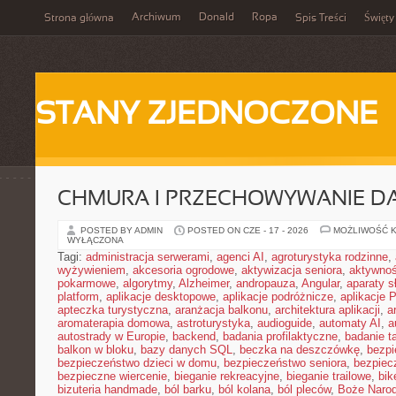
Archiwum
Donald
Ropa
Strona główna
Spis Treści
Święty
STANY ZJEDNOCZONE
CHMURA I PRZECHOWYWANIE D
POSTED BY ADMIN
POSTED ON CZE - 17 - 2026
MOŻLIWOŚĆ 
WYŁĄCZONA
Tagi:
administracja serwerami
,
agenci AI
,
agroturystyka rodzinne
,
wyżywieniem
,
akcesoria ogrodowe
,
aktywizacja seniora
,
aktywnoś
pokarmowe
,
algorytmy
,
Alzheimer
,
andropauza
,
Angular
,
aparaty 
platform
,
aplikacje desktopowe
,
aplikacje podróżnicze
,
aplikacje
apteczka turystyczna
,
aranżacja balkonu
,
architektura aplikacji
,
a
aromaterapia domowa
,
astroturystyka
,
audioguide
,
automaty AI
,
a
autostrady w Europie
,
backend
,
badania profilaktyczne
,
badanie t
balkon w bloku
,
bazy danych SQL
,
beczka na deszczówkę
,
bezpi
bezpieczeństwo dzieci w domu
,
bezpieczeństwo seniora
,
bezpiec
bezpieczne wiercenie
,
bieganie rekreacyjne
,
bieganie trailowe
,
bik
bizuteria handmade
,
ból barku
,
ból kolana
,
ból pleców
,
Boże Naro