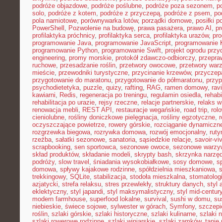
podróże objazdowe
,
podróże poślubne
,
podróże poza sezonem
,
p
solo
,
podróże z kotem
,
podróże z przyczepą
,
podróże z psem
,
po
pola namiotowe
,
porównywarka lotów
,
porządki domowe
,
posiłki p
PowerShell
,
Pozwolenie na budowę
,
prawa pasażera
,
prawo AI
,
pr
profilaktyka próchnicy
,
profilaktyka serca
,
profilaktyka urazów
,
pr
programowanie Java
,
programowanie JavaScript
,
programowanie K
programowanie Python
,
programowanie Swift
,
projekt ogrodu pr
engineering
,
promy morskie
,
protokół zdawczo-odbiorczy
,
przepr
ruchowe
,
przesadzanie roślin
,
przetwory owocowe
,
przetwory war
mieście
,
przewodniki turystyczne
,
przycinanie krzewów
,
przyczep
przygotowanie do maratonu
,
przygotowanie do półmaratonu
,
przyp
psychodietetyka
,
puzzle
,
quizy
,
rafting
,
RAG
,
ramen domowy
,
rav
kawiarni
,
Redis
,
regeneracja po treningu
,
regulamin osiedla
,
rehabi
rehabilitacja po urazie
,
rejsy rzeczne
,
relacje partnerskie
,
relaks 
renowacja mebli
,
REST API
,
restauracje wegańskie
,
road trip
,
rol
cieniolubne
,
rośliny doniczkowe pielęgnacja
,
rośliny egzotyczne
,
r
oczyszczające powietrze
,
rowery górskie
,
rozciąganie dynamiczn
rozgrzewka biegowa
,
rozrywka domowa
,
rozwój emocjonalny
,
ruty
rzeźba
,
sałatki sezonowe
,
sanatoria
,
sąsiedzkie relacje
,
savoir-vi
scrapbooking
,
sen sportowca
,
sezonowe owoce
,
sezonowe warzy
skład produktów
,
składanie modeli
,
skrypty bash
,
skrzynka narzę
podróży
,
slow travel
,
śniadania wysokobiałkowe
,
sosy domowe
,
s
domowa
,
spływy kajakowe rodzinne
,
spółdzielnia mieszkaniowa
,
trekkingowy
,
SQLite
,
stabilizacja
,
stodoła mieszkalna
,
stomatolo
azjatycki
,
strefa relaksu
,
stres przewlekły
,
struktury danych
,
styl 
eklektyczny
,
styl japandi
,
styl maksymalistyczny
,
styl mid-centur
modern farmhouse
,
superfood lokalne
,
survival
,
sushi w domu
,
su
niebieskie
,
świece sojowe
,
sylwester w górach
,
Symfony
,
szczepi
roślin
,
szlaki górskie
,
szlaki historyczne
,
szlaki kulinarne
,
szlaki 
szlaki rowerowe rodzinne
,
szlaki winiarskie
,
szlaki zamków
,
tanie 