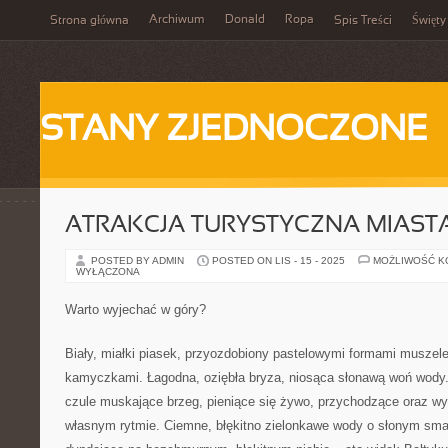
Archiwum
Donald
Ropa
Strona główna
Spis Treści
Święty
STANY ZJEDNOCZONE
ATRAKCJA TURYSTYCZNA MIAST
POSTED BY ADMIN
POSTED ON LIS - 15 - 2025
MOŻLIWOŚĆ 
WYŁĄCZONA
Warto wyjechać w góry?
Biały, miałki piasek, przyozdobiony pastelowymi formami muszel
kamyczkami. Łagodna, oziębła bryza, niosąca słonawą woń wody. 
czule muskające brzeg, pieniące się żywo, przychodzące oraz w
własnym rytmie. Ciemne, błękitno zielonkawe wody o słonym smak