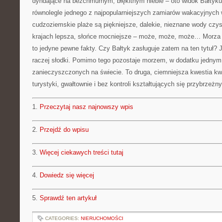
dyndające na bezchmurnym, błękitnym niebie – oto widok Bałtyku
równolegle jednego z najpopularniejszych zamiarów wakacyjnych
cudzoziemskie plaże są piękniejsze, dalekie, nieznane wody czy
krajach lepsza, słońce mocniejsze – może, może, może… Morza są 
to jedyne pewne fakty. Czy Bałtyk zasługuje zatem na ten tytuł? J
raczej słodki. Pomimo tego pozostaje morzem, w dodatku jednym 
zanieczyszczonych na świecie. To druga, ciemniejsza kwestia kw
turystyki, gwałtownie i bez kontroli kształtujących się przybrzeż
1.
Przeczytaj nasz najnowszy wpis
2.
Przejdź do wpisu
3.
Więcej ciekawych treści tutaj
4.
Dowiedz się więcej
5.
Sprawdź ten artykuł
CATEGORIES:
NIERUCHOMOŚCI