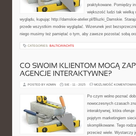
praktykowane. Pomiędzy in
większość ludzi tak wielką
wyglądu, kupując http://damskie-atelier.pl/Bluzki_Damskie. Starają 
przede wszystkim modnie wyglądać. Wizerunek jest bezsprzeczni
niego musimy też pamiętać o tym, aby zawsze pozostać sobą ora
CATEGORIES:
BALTICAYACHTS
CO SWOIM KLIENTOM MOGĄ Z
AGENCJE INTERAKTYWNE?
POSTED BY ADMIN
SIE - 11 - 2025
MOŻLIWOŚĆ KOMENTOWAN
Po czym wolno poznać dobr
nowoczesnych czasach znal
interaktywnej, która oferuj
pojętym marketingiem siec
skomplikowane. Tego rodzaj
przecież wiele. Wystarczy 