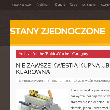
Archiwum
Donald
Ropa
Strona główna
Spis Treści
Święty
STANY ZJEDNOCZONE
Archive for the ‘BalticaYachts’ Category
NIE ZAWSZE KWESTIA KUPNA UB
KLAROWNA
POSTED BY ADMIN
WRZ - 27 - 2025
MOŻLIWOŚĆ KOMENTOWA
Klientów zwykle poznajemy
zazwyczaj poznajemy po wy
staramy się ich oceniać. J
niemniej jednak przez wielu 