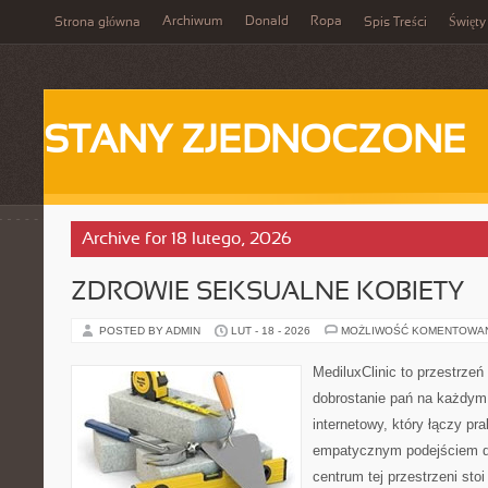
Archiwum
Donald
Ropa
Strona główna
Spis Treści
Święty
STANY ZJEDNOCZONE
Archive for 18 lutego, 2026
ZDROWIE SEKSUALNE KOBIETY
POSTED BY ADMIN
LUT - 18 - 2026
MOŻLIWOŚĆ KOMENTOWA
MediluxClinic to przestrzeń
dobrostanie pań na każdym e
internetowy, który łączy pr
empatycznym podejściem dl
centrum tej przestrzeni sto