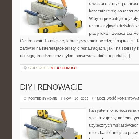
stworzone z myślą o miłośni
koncentruje się na restaura
Witryna prezentuje artykuły
restauracyjnych doświadcze
pracy lokali. Zobacz też Res
Gastronomii. To miejsce, które łączy smak, wiedzę i inspirację. 
zarówno na interesujące teksty o restauracjach, jak i na szerszy
obsługą, trendami oraz stylem serwowania dań. To portal […]
CATEGORIES:
NIERUCHOMOŚCI
DIY I RENOWACJE
POSTED BY ADMIN
KWI - 10 - 2026
MOŻLIWOŚĆ KOMENTOWA
Italsystem to nowoczesna wi
specjalizuje się na tematy
użytecznych wskazówkach 
mieszkanie i miejsce pracy.