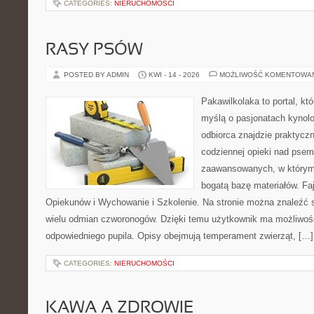
CATEGORIES:
NIERUCHOMOŚCI
RASY PSÓW
POSTED BY ADMIN
KWI - 14 - 2026
MOŻLIWOŚĆ KOMENTOWA
Pakawilkolaka to portal, kt
myślą o pasjonatach kynolo
odbiorca znajdzie praktycz
codziennej opieki nad psem
zaawansowanych, w którym 
bogatą bazę materiałów. Faj
Opiekunów i Wychowanie i Szkolenie. Na stronie można znaleźć 
wielu odmian czworonogów. Dzięki temu użytkownik ma możliwo
odpowiedniego pupila. Opisy obejmują temperament zwierząt, […]
CATEGORIES:
NIERUCHOMOŚCI
KAWA A ZDROWIE