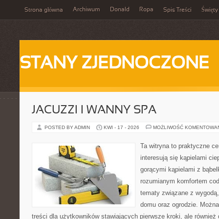
Archiwum
Donald
Ropa
Strona główna
Spis Treści
Święty
STANY ZJEDNOCZONE
JACUZZI I WANNY SPA
POSTED BY ADMIN
KWI - 17 - 2026
MOŻLIWOŚĆ KOMENTOWA
Ta witryna to praktyczne ce
interesują się kąpielami ci
gorącymi kąpielami z bąbel
rozumianym komfortem codz
tematy związane z wygodą,
domu oraz ogrodzie. Można
treści dla użytkowników stawiających pierwsze kroki, ale równie