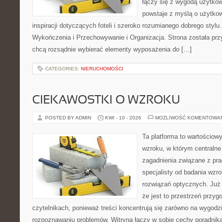
łączy się z wygodą użytkow
powstaje z myślą o użytkow
inspiracji dotyczących foteli i szeroko rozumianego dobrego stylu.
Wykończenia i Przechowywanie i Organizacja. Strona została prz
chcą rozsądnie wybierać elementy wyposażenia do […]
CATEGORIES:
NIERUCHOMOŚCI
CIEKAWOSTKI O WZROKU
POSTED BY ADMIN
KWI - 10 - 2026
MOŻLIWOŚĆ KOMENTOWA
Ta platforma to wartościow
wzroku, w którym centralne
zagadnienia związane z prac
specjalisty od badania wzr
rozwiązań optycznych. Już 
że jest to przestrzeń przy
czytelnikach, ponieważ treści koncentrują się zarówno na wygodzie
rozpoznawaniu problemów. Witryna łączy w sobie cechy poradnika