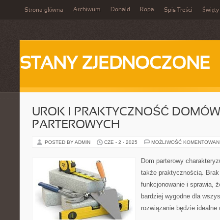
Archiwum
Donald
Ropa
Strona główna
Spis Treści
Święty
STANY ZJEDNOCZONE
UROK I PRAKTYCZNOŚĆ DOMÓ
PARTEROWYCH
POSTED BY ADMIN
CZE - 2 - 2025
MOŻLIWOŚĆ KOMENTOWAN
Dom parterowy charakteryzuj
także praktycznością. Brak
funkcjonowanie i sprawia, ż
bardziej wygodne dla wszy
rozwiązanie będzie idealne