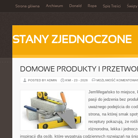
Archiwum
Donald
Ropa
Strona główna
Spis Treści
Święty
STANY ZJEDNOCZONE
DOMOWE PRODUKTY I PRZETWO
POSTED BY ADMIN
KWI - 23 - 2026
MOŻLIWOŚĆ KOMENTOWA
JemWegańsko to miejsce, k
pasji do jedzenia bez prod
uważnego podejścia do cod
strona, na której smak spot
receptury pokazują, że roś
różnorodna, lekka i jednoc
inspiracji dla osób, które wypatrują codziennych rozwiązań na śnia