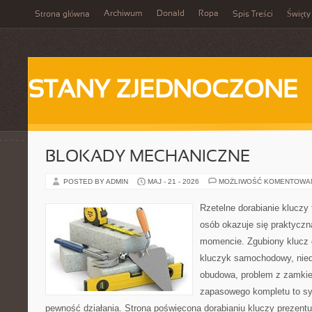
Archiwum
Donald
Ropa
Strona główna
Spis Treści
Święty
STANY ZJEDNOCZONE
BLOKADY MECHANICZNE
POSTED BY ADMIN
MAJ - 21 - 2026
MOŻLIWOŚĆ KOMENTOWA
Rzetelne dorabianie kluczy t
osób okazuje się praktycz
momencie. Zgubiony klucz 
kluczyk samochodowy, niedz
obudowa, problem z zamkie
zapasowego kompletu to syt
pewność działania. Strona poświęcona dorabianiu kluczy prezentuj