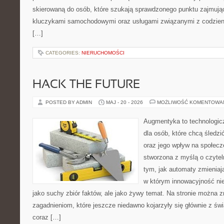
skierowaną do osób, które szukają sprawdzonego punktu zajmują
kluczykami samochodowymi oraz usługami związanymi z codzie
[…]
CATEGORIES:
NIERUCHOMOŚCI
HACK THE FUTURE
POSTED BY ADMIN
MAJ - 20 - 2026
MOŻLIWOŚĆ KOMENTOWA
Augmentyka to technologicz
dla osób, które chcą śledzić
oraz jego wpływ na społecz
stworzona z myślą o czyteln
tym, jak automaty zmieniają
w którym innowacyjność nie
jako suchy zbiór faktów, ale jako żywy temat. Na stronie można 
zagadnieniom, które jeszcze niedawno kojarzyły się głównie z św
coraz […]