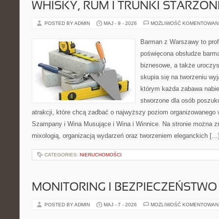
WHISKY, RUM I TRUNKI STARZON
POSTED BY ADMIN
MAJ - 9 - 2026
MOŻLIWOŚĆ KOMENTOWAN
Barman z Warszawy to profe
poświęcona obsłudze barma
biznesowe, a także uroczys
skupia się na tworzeniu wyj
którym każda zabawa nabier
stworzone dla osób poszuk
atrakcji, które chcą zadbać o najwyższy poziom organizowanego 
Szampany i Wina Musujące i Wina i Winnice. Na stronie można zn
mixologią, organizacją wydarzeń oraz tworzeniem eleganckich […
CATEGORIES:
NIERUCHOMOŚCI
MONITORING I BEZPIECZEŃSTWO
POSTED BY ADMIN
MAJ - 7 - 2026
MOŻLIWOŚĆ KOMENTOWAN