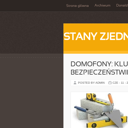
Archiwum
Donald
Strona główna
STANY ZJE
DOMOFONY: KL
BEZPIECZEŃSTWI
POSTED BY ADMIN
CZE - 11 - 