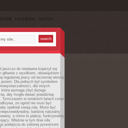
SCRIBE
FACEBOOK
TWITTER
 jeszcze do niedawna kojarzył się
 głównie z wysiłkiem, obowiązkiem i
ą regularnej pracy od wczesnej wiosny
 jesieni. Dla jednych był symbolem
mowystarczalności, dla innych
ą, która wymaga zbyt dużego
ia, aby mogła dawać prawdziwą
. Tymczasem w ostatnich latach coraz
 odkrywa, że ogród nie musi być
 aby spełniał swoją rolę. Może być
ę nieprzewidywalny, bardziej naturalny
owany, a mimo to piękny, funkcjonalny
kojący. Właśnie w tym tkwi siła
 podejścia do zielonej przestrzeni