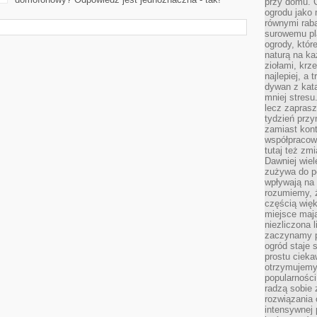
przy domu. C
ogrodu jako 
równymi rab
surowemu pl
ogrody, któr
naturą na ka
ziołami, krz
najlepiej, a 
dywan z kata
mniej stresu
lecz zapras
tydzień przy
zamiast kont
współpracow
tutaj też zm
Dawniej wiel
zużywa do p
wpływają na 
rozumiemy, ż
częścią wię
miejsce mają
niezliczona 
zaczynamy p
ogród staje 
prostu cieka
otrzymujemy
popularności
radzą sobie 
rozwiązania
intensywnej 