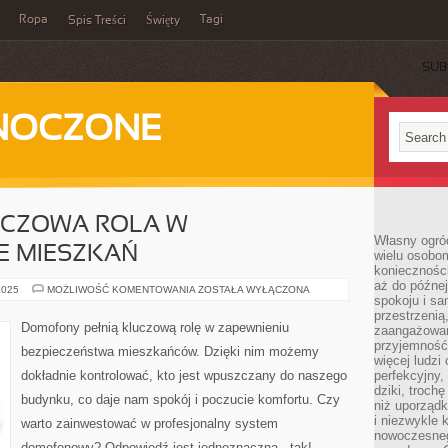
Ropa
Tagi
Spis Treści
Święty
SUB
DNOCZONE
UCZOWA ROLA W
Własny ogród
E MIESZKAŃ
wielu osobom
konieczności
aż do późnej
DOMOFONY:
2025
MOŻLIWOŚĆ KOMENTOWANIA
ZOSTAŁA WYŁĄCZONA
spokoju i sa
KLUCZOWA
ROLA
przestrzeni
W
Domofony pełnią kluczową rolę w zapewnieniu
zaangażowan
BEZPIECZEŃSTWIE
MIESZKAŃ
przyjemność
bezpieczeństwa mieszkańców. Dzięki nim możemy
więcej ludzi
dokładnie kontrolować, kto jest wpuszczany do naszego
perfekcyjny,
dziki, troch
budynku, co daje nam spokój i poczucie komfortu. Czy
niż uporządk
i niezwykle 
warto zainwestować w profesjonalny system
nowoczesnego
domofonowy? Odpowiedź jest jednoznaczna - tak!