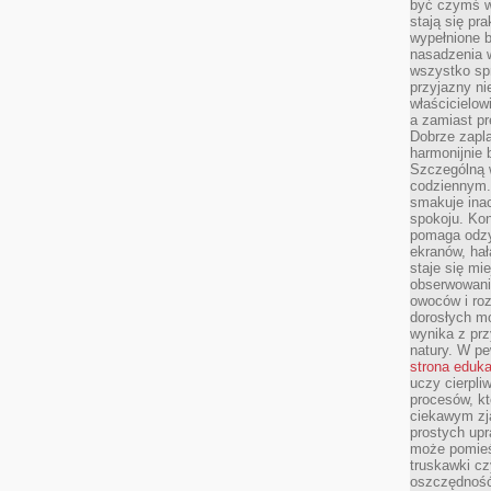
być czymś w
stają się pr
wypełnione 
nasadzenia 
wszystko spr
przyjazny ni
właścicielow
a zamiast pr
Dobrze zapl
harmonijnie 
Szczególną 
codziennym.
smakuje inac
spokoju. Kon
pomaga odzy
ekranów, hał
staje się mi
obserwowani
owoców i roz
dorosłych mo
wynika z prz
natury. W pe
strona eduk
uczy cierpli
procesów, kt
ciekawym zja
prostych upr
może pomieśc
truskawki cz
oszczędność