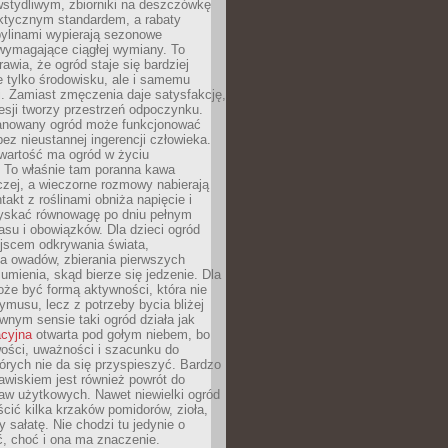
stydliwym, zbiorniki na deszczówkę
aktycznym standardem, a rabaty
bylinami wypierają sezonowe
wymagające ciągłej wymiany. To
awia, że ogród staje się bardziej
e tylko środowisku, ale i samemu
i. Zamiast zmęczenia daje satysfakcję,
esji tworzy przestrzeń odpoczynku.
anowany ogród może funkcjonować
bez nieustannej ingerencji człowieka.
wartość ma ogród w życiu
 To właśnie tam poranna kawa
zej, a wieczorne rozmowy nabierają
takt z roślinami obniża napięcie i
skać równowagę po dniu pełnym
asu i obowiązków. Dla dzieci ogród
ejscem odkrywania świata,
a owadów, zbierania pierwszych
umienia, skąd bierze się jedzenie. Dla
że być formą aktywności, która nie
ymusu, lecz z potrzeby bycia bliżej
wnym sensie taki ogród działa jak
acyjna
otwarta pod gołym niebem, bo
wości, uważności i szacunku do
órych nie da się przyspieszyć. Bardzo
wiskiem jest również powrót do
aw użytkowych. Nawet niewielki ogród
ić kilka krzaków pomidorów, zioła,
y sałatę. Nie chodzi tu jedynie o
, choć i ona ma znaczenie.