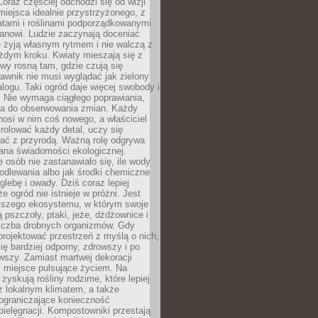
oraz częściej odchodzi się od wizji
miejsca idealnie przystrzyżonego, z
atami i roślinami podporządkowanymi
anowi. Ludzie zaczynają doceniać
e żyją własnym rytmem i nie walczą z
żdym kroku. Kwiaty mieszają się z
ewy rosną tam, gdzie czują się
trawnik nie musi wyglądać jak zielony
logu. Taki ogród daje więcej swobody i
. Nie wymaga ciągłego poprawiania,
za do obserwowania zmian. Każdy
nosi w nim coś nowego, a właściciel
rolować każdy detal, uczy się
ać z przyrodą. Ważną rolę odgrywa
iana świadomości ekologicznej.
e osób nie zastanawiało się, ile wody
odlewania albo jak środki chemiczne
glebę i owady. Dziś coraz lepiej
e ogród nie istnieje w próżni. Jest
kszego ekosystemu, w którym swoje
 pszczoły, ptaki, jeże, dżdżownice i
liczba drobnych organizmów. Gdy
rojektować przestrzeń z myślą o nich,
się bardziej odporny, zdrowszy i po
wszy. Zamiast martwej dekoracji
 miejsce pulsujące życiem. Na
 zyskują rośliny rodzime, które lepiej
z lokalnym klimatem, a także
 ograniczające konieczność
pielęgnacji. Kompostowniki przestają