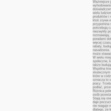
Ważniejsze 
wyhodowania
doświadczeni
wielu ludzio
produktów i
ktoś zrywa w
przypomina 
potrzebują c
niezwykły po
rozmawiają,
poradami dot
więcej czasu
rabaty, budu
nasadzenia. 
może stawać
W wielu mie
społeczne, k
także buduj
Wspólna tros
skutecznym 
które w cod
oznacza to 
pracy. Trze
podlać, prze
Różnica pole
osób przesta
Stają się on
daje poczuc
nie reaguje n
dlatego, że 