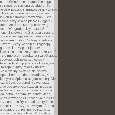
jest doświadczenie samodzielnego
 czegoś od nasiona do zbioru. To
e daje poczucie sprawczości, którego
m brakuje w świecie usług, gotowych
 natychmiastowych rozwiązań. Gdy
łasną bazylię albo pierwszy ogórek,
sobie, że dobre rzeczy naprawdę
zasu. W ogrodzie kryje się też
tencjał społeczny. Sąsiedzi częściej
 gdy wymieniają się sadzonkami albo
yczącymi roślin. Rodziny spędzają
 razem, kiedy wspólnie urządzają
ją karmnik czy planują nowe
Nawet najmniejsza zielona przestrzeń
 się miejscem spotkania i współpracy.
jscowościach powstają ogrody
tóre nie tylko upiększają okolicę, ale
ą relacje między mieszkańcami.
ka o rośliny okazuje się bardzo
sposobem na odbudowanie więzi,
ziennym pośpiechu często słabną. Nie
oczywiście, że ogród nie wymaga
ba go obserwować, czasem przyciąć,
sadzić albo ochronić przed chorobami.
ga jednak na tym, że coraz więcej
je traktować te czynności jako ciężar.
e rytuałem, który porządkuje tydzień i
ie kontaktu z czymś trwałym. Ziemia
a pośpiech, a roślina nie rozkwita
ktoś bardzo tego chce. W ogrodzie