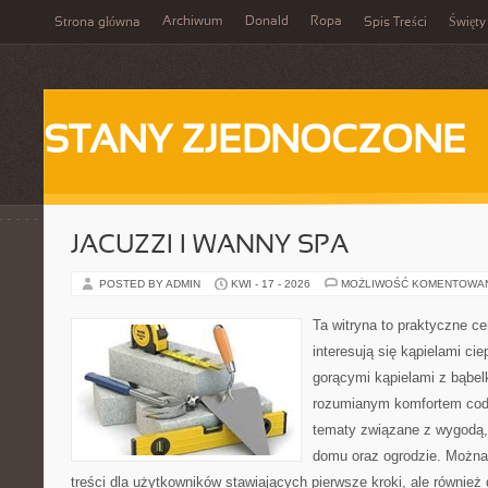
Archiwum
Donald
Ropa
Strona główna
Spis Treści
Święty
STANY ZJEDNOCZONE
JACUZZI I WANNY SPA
POSTED BY ADMIN
KWI - 17 - 2026
MOŻLIWOŚĆ KOMENTOWA
Ta witryna to praktyczne ce
interesują się kąpielami ci
gorącymi kąpielami z bąbel
rozumianym komfortem codz
tematy związane z wygodą,
domu oraz ogrodzie. Można
treści dla użytkowników stawiających pierwsze kroki, ale równie