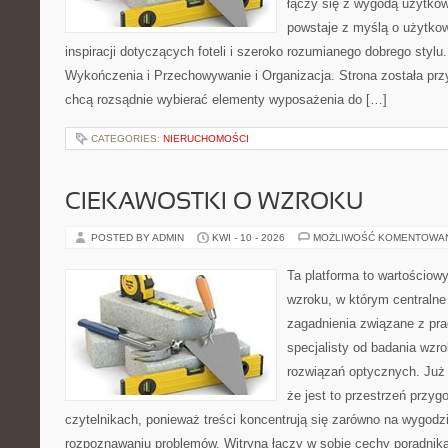
łączy się z wygodą użytkow
powstaje z myślą o użytkow
inspiracji dotyczących foteli i szeroko rozumianego dobrego stylu.
Wykończenia i Przechowywanie i Organizacja. Strona została prz
chcą rozsądnie wybierać elementy wyposażenia do […]
CATEGORIES:
NIERUCHOMOŚCI
CIEKAWOSTKI O WZROKU
POSTED BY ADMIN
KWI - 10 - 2026
MOŻLIWOŚĆ KOMENTOWA
Ta platforma to wartościow
wzroku, w którym centralne
zagadnienia związane z prac
specjalisty od badania wzr
rozwiązań optycznych. Już 
że jest to przestrzeń przy
czytelnikach, ponieważ treści koncentrują się zarówno na wygodzie
rozpoznawaniu problemów. Witryna łączy w sobie cechy poradnika