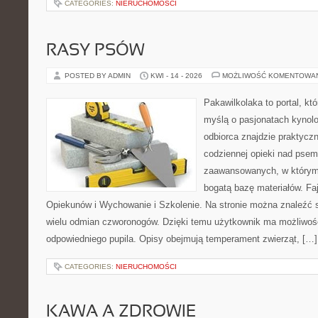
CATEGORIES:
NIERUCHOMOŚCI
RASY PSÓW
POSTED BY ADMIN
KWI - 14 - 2026
MOŻLIWOŚĆ KOMENTOWA
Pakawilkolaka to portal, kt
myślą o pasjonatach kynolo
odbiorca znajdzie praktycz
codziennej opieki nad psem
zaawansowanych, w którym 
bogatą bazę materiałów. Faj
Opiekunów i Wychowanie i Szkolenie. Na stronie można znaleźć 
wielu odmian czworonogów. Dzięki temu użytkownik ma możliwo
odpowiedniego pupila. Opisy obejmują temperament zwierząt, […]
CATEGORIES:
NIERUCHOMOŚCI
KAWA A ZDROWIE