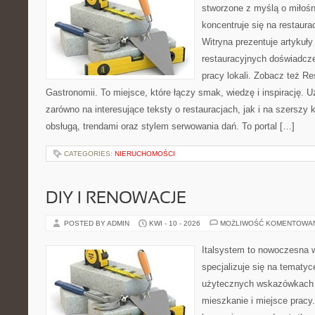
stworzone z myślą o miłośni
koncentruje się na restaura
Witryna prezentuje artykuły
restauracyjnych doświadcze
pracy lokali. Zobacz też Res
Gastronomii. To miejsce, które łączy smak, wiedzę i inspirację. 
zarówno na interesujące teksty o restauracjach, jak i na szerszy
obsługą, trendami oraz stylem serwowania dań. To portal […]
CATEGORIES:
NIERUCHOMOŚCI
DIY I RENOWACJE
POSTED BY ADMIN
KWI - 10 - 2026
MOŻLIWOŚĆ KOMENTOWA
Italsystem to nowoczesna wi
specjalizuje się na tematy
użytecznych wskazówkach 
mieszkanie i miejsce pracy.