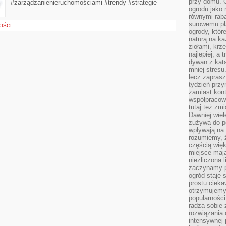
przy domu. C
#zarządzanienieruchomościami #trendy #strategie
ogrodu jako 
równymi rab
surowemu pl
OŚCI
ogrody, któr
naturą na ka
ziołami, krz
najlepiej, a 
dywan z kata
mniej stresu
lecz zapras
tydzień przy
zamiast kont
współpracow
tutaj też zm
Dawniej wiel
zużywa do p
wpływają na 
rozumiemy, ż
częścią wię
miejsce mają
niezliczona 
zaczynamy p
ogród staje 
prostu cieka
otrzymujemy
popularności
radzą sobie 
rozwiązania
intensywnej 