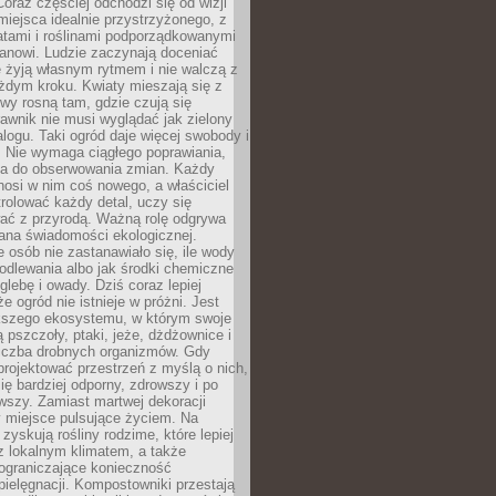
oraz częściej odchodzi się od wizji
miejsca idealnie przystrzyżonego, z
atami i roślinami podporządkowanymi
anowi. Ludzie zaczynają doceniać
e żyją własnym rytmem i nie walczą z
żdym kroku. Kwiaty mieszają się z
ewy rosną tam, gdzie czują się
trawnik nie musi wyglądać jak zielony
logu. Taki ogród daje więcej swobody i
. Nie wymaga ciągłego poprawiania,
za do obserwowania zmian. Każdy
nosi w nim coś nowego, a właściciel
rolować każdy detal, uczy się
ać z przyrodą. Ważną rolę odgrywa
iana świadomości ekologicznej.
e osób nie zastanawiało się, ile wody
odlewania albo jak środki chemiczne
glebę i owady. Dziś coraz lepiej
e ogród nie istnieje w próżni. Jest
kszego ekosystemu, w którym swoje
 pszczoły, ptaki, jeże, dżdżownice i
liczba drobnych organizmów. Gdy
rojektować przestrzeń z myślą o nich,
się bardziej odporny, zdrowszy i po
wszy. Zamiast martwej dekoracji
 miejsce pulsujące życiem. Na
 zyskują rośliny rodzime, które lepiej
z lokalnym klimatem, a także
 ograniczające konieczność
pielęgnacji. Kompostowniki przestają