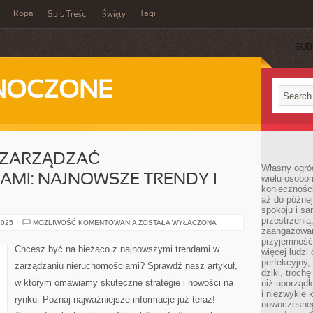
Ropa
Tagi
Spis Treści
Święty
SUB
DNOCZONE
 ZARZĄDZAĆ
Własny ogród
MI: NAJNOWSZE TRENDY I
wielu osobom
konieczności
aż do późnej
spokoju i sa
przestrzeni
JAK
2025
MOŻLIWOŚĆ KOMENTOWANIA
ZOSTAŁA WYŁĄCZONA
SKUTECZNIE
zaangażowan
ZARZĄDZAĆ
przyjemność
NIERUCHOMOŚCIAMI:
Chcesz być na bieżąco z najnowszymi trendami w
więcej ludzi
NAJNOWSZE
TRENDY
perfekcyjny,
zarządzaniu nieruchomościami? Sprawdź nasz artykuł,
I
dziki, troch
STRATEGIE
w którym omawiamy skuteczne strategie i nowości na
niż uporządk
i niezwykle 
rynku. Poznaj najważniejsze informacje już teraz!
nowoczesnego