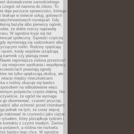
jest doświadczenie samodzielnego
 czegoś od nasiona do zbioru. To
e daje poczucie sprawczości, którego
m brakuje w świecie usług, gotowych
 natychmiastowych rozwiązań. Gdy
łasną bazylię albo pierwszy ogórek,
sobie, że dobre rzeczy naprawdę
zasu. W ogrodzie kryje się też
tencjał społeczny. Sąsiedzi częściej
 gdy wymieniają się sadzonkami albo
yczącymi roślin. Rodziny spędzają
 razem, kiedy wspólnie urządzają
ją karmnik czy planują nowe
Nawet najmniejsza zielona przestrzeń
 się miejscem spotkania i współpracy.
jscowościach powstają ogrody
tóre nie tylko upiększają okolicę, ale
ą relacje między mieszkańcami.
ka o rośliny okazuje się bardzo
sposobem na odbudowanie więzi,
ziennym pośpiechu często słabną. Nie
oczywiście, że ogród nie wymaga
ba go obserwować, czasem przyciąć,
sadzić albo ochronić przed chorobami.
ga jednak na tym, że coraz więcej
je traktować te czynności jako ciężar.
e rytuałem, który porządkuje tydzień i
ie kontaktu z czymś trwałym. Ziemia
a pośpiech, a roślina nie rozkwita
ktoś bardzo tego chce. W ogrodzie