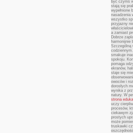
być czymś w
stają się pr
wypełnione 
nasadzenia 
wszystko spr
przyjazny ni
właścicielow
a zamiast pr
Dobrze zapl
harmonijnie 
Szczególną 
codziennym.
smakuje inac
spokoju. Kon
pomaga odzy
ekranów, hał
staje się mi
obserwowani
owoców i roz
dorosłych mo
wynika z prz
natury. W pe
strona eduk
uczy cierpli
procesów, kt
ciekawym zja
prostych upr
może pomieśc
truskawki cz
oszczędność