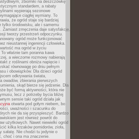
stydliwym, zbiorniki na deszczówkę
aktycznym standardem, a rabaty
bylinami wypierają sezonowe
wymagające ciągłej wymiany. To
awia, że ogród staje się bardziej
e tylko środowisku, ale i samemu
i. Zamiast zmęczenia daje satysfakcję,
esji tworzy przestrzeń odpoczynku.
anowany ogród może funkcjonować
bez nieustannej ingerencji człowieka.
wartość ma ogród w życiu
 To właśnie tam poranna kawa
zej, a wieczorne rozmowy nabierają
takt z roślinami obniża napięcie i
skać równowagę po dniu pełnym
asu i obowiązków. Dla dzieci ogród
ejscem odkrywania świata,
a owadów, zbierania pierwszych
umienia, skąd bierze się jedzenie. Dla
że być formą aktywności, która nie
ymusu, lecz z potrzeby bycia bliżej
wnym sensie taki ogród działa jak
acyjna
otwarta pod gołym niebem, bo
wości, uważności i szacunku do
órych nie da się przyspieszyć. Bardzo
wiskiem jest również powrót do
aw użytkowych. Nawet niewielki ogród
ić kilka krzaków pomidorów, zioła,
y sałatę. Nie chodzi tu jedynie o
, choć i ona ma znaczenie.