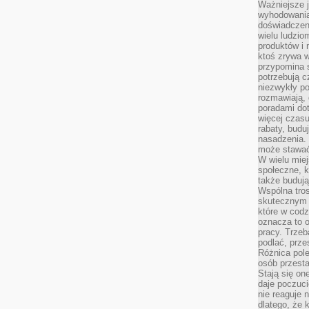
Ważniejsze 
wyhodowania
doświadczeni
wielu ludzio
produktów i
ktoś zrywa w
przypomina 
potrzebują c
niezwykły po
rozmawiają,
poradami dot
więcej czasu
rabaty, budu
nasadzenia. 
może stawać
W wielu mie
społeczne, k
także buduj
Wspólna tros
skutecznym 
które w cod
oznacza to 
pracy. Trze
podlać, prze
Różnica pole
osób przesta
Stają się on
daje poczuc
nie reaguje n
dlatego, że 