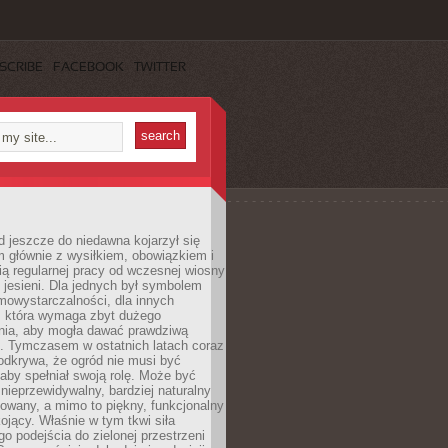
SCRIBE
FACEBOOK
TWITTER
 jeszcze do niedawna kojarzył się
 głównie z wysiłkiem, obowiązkiem i
ą regularnej pracy od wczesnej wiosny
 jesieni. Dla jednych był symbolem
mowystarczalności, dla innych
ą, która wymaga zbyt dużego
ia, aby mogła dawać prawdziwą
. Tymczasem w ostatnich latach coraz
 odkrywa, że ogród nie musi być
 aby spełniał swoją rolę. Może być
ę nieprzewidywalny, bardziej naturalny
owany, a mimo to piękny, funkcjonalny
kojący. Właśnie w tym tkwi siła
 podejścia do zielonej przestrzeni