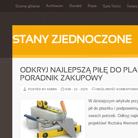
Archiwum
Donald
Ropa
Strona główna
Spis Treści
Święty
STANY ZJEDNOCZONE
ODKRYJ NAJLEPSZĄ PIŁĘ DO PLA
PORADNIK ZAKUPOWY
POSTED BY ADMIN
KWI - 22 - 2025
MOŻLIWOŚĆ KOMENTOWA
W dzisiejszym artykule prz
pił do plastiku i podpowiem
swoich potrzeb. Odkryj naj
projektów! #sztuka #remon