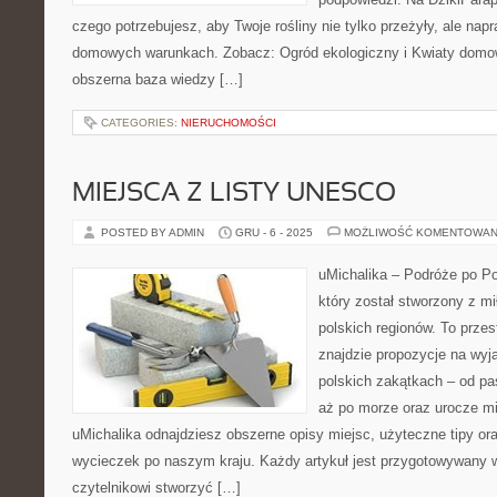
czego potrzebujesz, aby Twoje rośliny nie tylko przeżyły, ale na
domowych warunkach. Zobacz: Ogród ekologiczny i Kwiaty domowe
obszerna baza wiedzy […]
CATEGORIES:
NIERUCHOMOŚCI
MIEJSCA Z LISTY UNESCO
POSTED BY ADMIN
GRU - 6 - 2025
MOŻLIWOŚĆ KOMENTOWAN
uMichalika – Podróże po Pol
który został stworzony z m
polskich regionów. To przes
znajdzie propozycje na wyj
polskich zakątkach – od pa
aż po morze oraz urocze mi
uMichalika odnajdziesz obszerne opisy miejsc, użyteczne tipy or
wycieczek po naszym kraju. Każdy artykuł jest przygotowywany 
czytelnikowi stworzyć […]