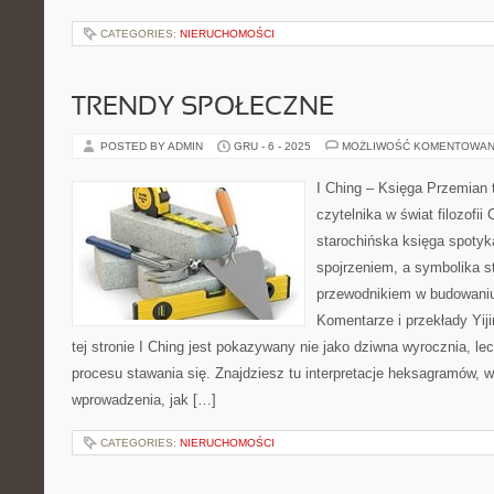
CATEGORIES:
NIERUCHOMOŚCI
TRENDY SPOŁECZNE
POSTED BY ADMIN
GRU - 6 - 2025
MOŻLIWOŚĆ KOMENTOWAN
I Ching – Księga Przemian t
czytelnika w świat filozofii
starochińska księga spotyk
spojrzeniem, a symbolika s
przewodnikiem w budowaniu
Komentarze i przekłady Yiji
tej stronie I Ching jest pokazywany nie jako dziwna wyrocznia, l
procesu stawania się. Znajdziesz tu interpretacje heksagramów, w
wprowadzenia, jak […]
CATEGORIES:
NIERUCHOMOŚCI