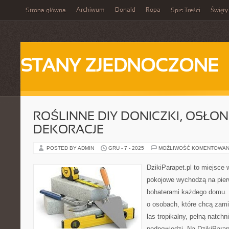
Archiwum
Donald
Ropa
Strona główna
Spis Treści
Święty
STANY ZJEDNOCZONE
ROŚLINNE DIY DONICZKI, OSŁONK
DEKORACJE
POSTED BY ADMIN
GRU - 7 - 2025
MOŻLIWOŚĆ KOMENTOWAN
DzikiParapet.pl to miejsce 
pokojowe wychodzą na pierw
bohaterami każdego domu. 
o osobach, które chcą zam
las tropikalny, pełną natchn
podpowiedzi. Na DzikiParap