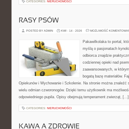
CATEGORIES:
NIERUCHOMOŚCI
RASY PSÓW
POSTED BY ADMIN
KWI - 14 - 2026
MOŻLIWOŚĆ KOMENTOWA
Pakawilkolaka to portal, kt
myślą o pasjonatach kynolo
odbiorca znajdzie praktycz
codziennej opieki nad psem
zaawansowanych, w którym 
bogatą bazę materiałów. Faj
Opiekunów i Wychowanie i Szkolenie. Na stronie można znaleźć 
wielu odmian czworonogów. Dzięki temu użytkownik ma możliwo
odpowiedniego pupila. Opisy obejmują temperament zwierząt, […]
CATEGORIES:
NIERUCHOMOŚCI
KAWA A ZDROWIE