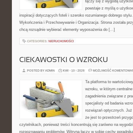
łączy się z wygodą użytkow
powstaje z myślą o użytkow
inspiracji dotyczących foteli i szeroko rozumianego dobrego stylu.
Wykończenia i Przechowywanie i Organizacja. Strona została prz
chcą rozsądnie wybierać elementy wyposażenia do […]
CATEGORIES:
NIERUCHOMOŚCI
CIEKAWOSTKI O WZROKU
POSTED BY ADMIN
KWI - 10 - 2026
MOŻLIWOŚĆ KOMENTOWA
Ta platforma to wartościow
wzroku, w którym centralne
zagadnienia związane z prac
specjalisty od badania wzr
rozwiązań optycznych. Już 
że jest to przestrzeń przy
czytelnikach, ponieważ treści koncentrują się zarówno na wygodzie
rozpoznawaniu problemów. Witryna łączy w sobie cechy poradnika