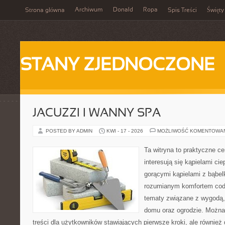
Archiwum
Donald
Ropa
Strona główna
Spis Treści
Święty
STANY ZJEDNOCZONE
JACUZZI I WANNY SPA
POSTED BY ADMIN
KWI - 17 - 2026
MOŻLIWOŚĆ KOMENTOWA
Ta witryna to praktyczne ce
interesują się kąpielami ci
gorącymi kąpielami z bąbel
rozumianym komfortem codz
tematy związane z wygodą,
domu oraz ogrodzie. Można
treści dla użytkowników stawiających pierwsze kroki, ale równie