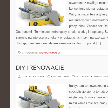
stworzone z myślą o miłośni
koncentruje się na restaura
Witryna prezentuje artykuły
restauracyjnych doświadcze
pracy lokali. Zobacz też Res
Gastronomii. To miejsce, które łączy smak, wiedzę i inspirację. 
zarówno na interesujące teksty o restauracjach, jak i na szerszy
obsługą, trendami oraz stylem serwowania dań. To portal […]
CATEGORIES:
NIERUCHOMOŚCI
DIY I RENOWACJE
POSTED BY ADMIN
KWI - 10 - 2026
MOŻLIWOŚĆ KOMENTOWA
Italsystem to nowoczesna wi
specjalizuje się na tematy
użytecznych wskazówkach 
mieszkanie i miejsce pracy.