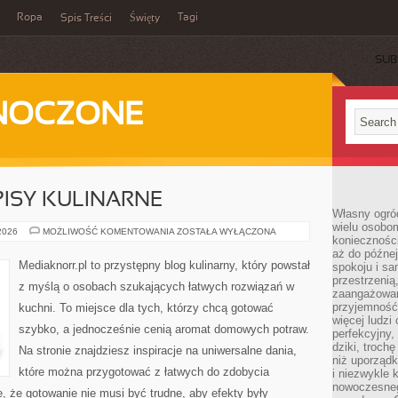
Ropa
Tagi
Spis Treści
Święty
SUB
DNOCZONE
ISY KULINARNE
Własny ogród
wielu osobom
DARMOWE
 2026
MOŻLIWOŚĆ KOMENTOWANIA
ZOSTAŁA WYŁĄCZONA
konieczności
PRZEPISY
KULINARNE
aż do późnej
Mediaknorr.pl to przystępny blog kulinarny, który powstał
spokoju i sa
przestrzeni
z myślą o osobach szukających łatwych rozwiązań w
zaangażowan
przyjemność
kuchni. To miejsce dla tych, którzy chcą gotować
więcej ludzi
szybko, a jednocześnie cenią aromat domowych potraw.
perfekcyjny,
dziki, troch
Na stronie znajdziesz inspiracje na uniwersalne dania,
niż uporządk
które można przygotować z łatwych do zdobycia
i niezwykle 
nowoczesnego
e, że gotowanie nie musi być trudne, aby efekty były