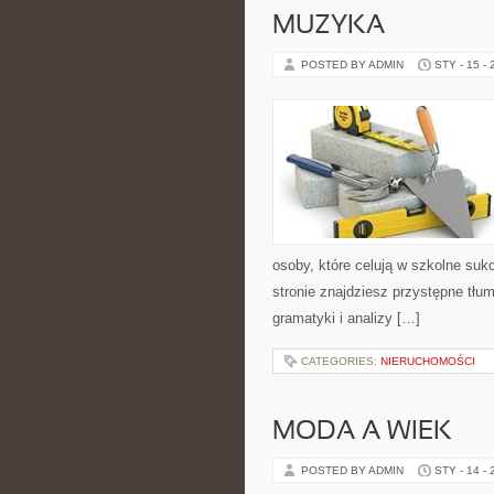
MUZYKA
POSTED BY ADMIN
STY - 15 -
osoby, które celują w szkolne su
stronie znajdziesz przystępne tłu
gramatyki i analizy […]
CATEGORIES:
NIERUCHOMOŚCI
MODA A WIEK
POSTED BY ADMIN
STY - 14 -