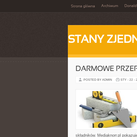
Archiwum
Donald
Strona główna
STANY ZJE
DARMOWE PRZEP
POSTED BY ADMIN
STY - 22 -
składników. Mediaknorr.pl pokazuj