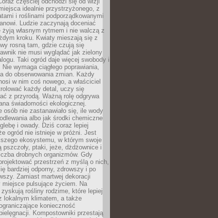
oraz częściej odchodzi się od wizji
miejsca idealnie przystrzyżonego, z
atami i roślinami podporządkowanymi
anowi. Ludzie zaczynają doceniać
e żyją własnym rytmem i nie walczą z
żdym kroku. Kwiaty mieszają się z
ewy rosną tam, gdzie czują się
trawnik nie musi wyglądać jak zielony
logu. Taki ogród daje więcej swobody i
. Nie wymaga ciągłego poprawiania,
za do obserwowania zmian. Każdy
nosi w nim coś nowego, a właściciel
rolować każdy detal, uczy się
ać z przyrodą. Ważną rolę odgrywa
iana świadomości ekologicznej.
e osób nie zastanawiało się, ile wody
odlewania albo jak środki chemiczne
glebę i owady. Dziś coraz lepiej
e ogród nie istnieje w próżni. Jest
kszego ekosystemu, w którym swoje
 pszczoły, ptaki, jeże, dżdżownice i
liczba drobnych organizmów. Gdy
rojektować przestrzeń z myślą o nich,
się bardziej odporny, zdrowszy i po
wszy. Zamiast martwej dekoracji
 miejsce pulsujące życiem. Na
 zyskują rośliny rodzime, które lepiej
z lokalnym klimatem, a także
 ograniczające konieczność
pielęgnacji. Kompostowniki przestają