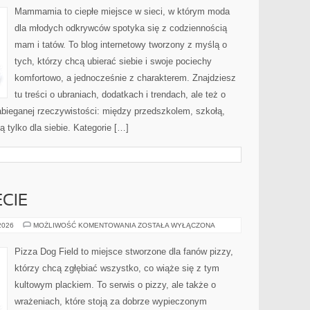
Mammamia to ciepłe miejsce w sieci, w którym moda
dla młodych odkrywców spotyka się z codziennością
mam i tatów. To blog internetowy tworzony z myślą o
tych, którzy chcą ubierać siebie i swoje pociechy
komfortowo, a jednocześnie z charakterem. Znajdziesz
tu treści o ubraniach, dodatkach i trendach, ale też o
abieganej rzeczywistości: między przedszkolem, szkołą,
 tylko dla siebie. Kategorie […]
ECIE
PIZZERIE
 2026
MOŻLIWOŚĆ KOMENTOWANIA
ZOSTAŁA WYŁĄCZONA
NA
ŚWIECIE
Pizza Dog Field to miejsce stworzone dla fanów pizzy,
którzy chcą zgłębiać wszystko, co wiąże się z tym
kultowym plackiem. To serwis o pizzy, ale także o
wrażeniach, które stoją za dobrze wypieczonym