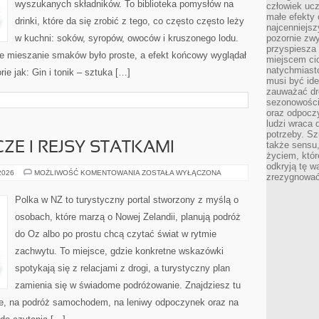
wyszukanych składników. To biblioteka pomysłów na
człowiek ucz
małe efekty 
drinki, które da się zrobić z tego, co często często leży
najcenniejsz
w kuchni: soków, syropów, owoców i kruszonego lodu.
pozornie zwy
przyspiesza 
e mieszanie smaków było proste, a efekt końcowy wyglądał
miejscem ci
natychmiast
ie jak: Gin i tonik – sztuka […]
musi być ide
zauważać dr
sezonowości
oraz odpoczy
ludzi wraca 
potrzeby. Szu
także sensu,
ZE I REJSY STATKAMI
życiem, któr
odkryją tę w
PODRÓŻE
 2026
MOŻLIWOŚĆ KOMENTOWANIA
ZOSTAŁA WYŁĄCZONA
zrezygnować
LOTNICZE
I
REJSY
Polka w NZ to turystyczny portal stworzony z myślą o
STATKAMI
osobach, które marzą o Nowej Zelandii, planują podróż
do Oz albo po prostu chcą czytać świat w rytmie
zachwytu. To miejsce, gdzie konkretne wskazówki
spotykają się z relacjami z drogi, a turystyczny plan
zamienia się w świadome podróżowanie. Znajdziesz tu
gie, na podróż samochodem, na leniwy odpoczynek oraz na