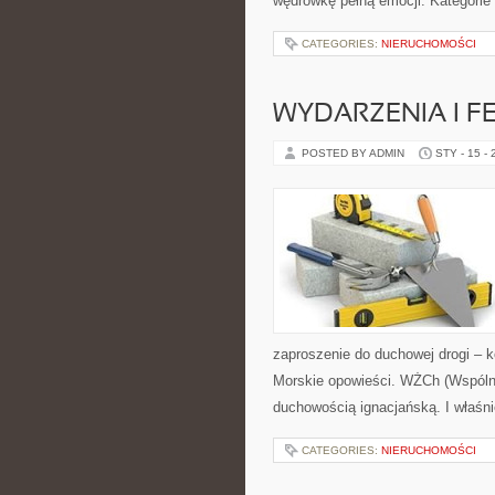
wędrówkę pełną emocji. Kategorie
CATEGORIES:
NIERUCHOMOŚCI
WYDARZENIA I F
POSTED BY ADMIN
STY - 15 -
zaproszenie do duchowej drogi – 
Morskie opowieści. WŻCh (Wspólno
duchowością ignacjańską. I właśn
CATEGORIES:
NIERUCHOMOŚCI