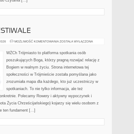
 do czytania […]
ESTIWALE
WYDARZENIA
 2026
MOŻLIWOŚĆ KOMENTOWANIA
ZOSTAŁA WYŁĄCZONA
I
FESTIWALE
WŻCh Trójmiasto to platforma spotkania osób
poszukujących Boga, którzy pragną rozwijać relację z
Bogiem w realnym życiu. Strona internetowa tej
społeczności w Trójmieście została pomyślana jako
zrozumiała mapa dla każdego, kto już uczestniczy w
spotkaniach. To nie tylko informacja, ale też
konkretnie. Polecamy Rowery i aktywny wypoczynek i
ta Życia Chrześcijańskiego) kojarzy się wielu osobom z
ie ten fundament […]