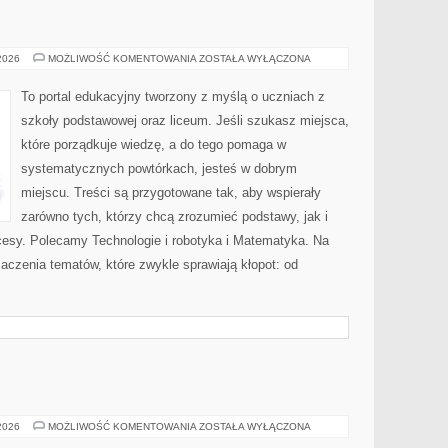
MUZYKA
 2026
MOŻLIWOŚĆ KOMENTOWANIA
ZOSTAŁA WYŁĄCZONA
To portal edukacyjny tworzony z myślą o uczniach z
szkoły podstawowej oraz liceum. Jeśli szukasz miejsca,
które porządkuje wiedzę, a do tego pomaga w
systematycznych powtórkach, jesteś w dobrym
miejscu. Treści są przygotowane tak, aby wspierały
zarówno tych, którzy chcą zrozumieć podstawy, jak i
kcesy. Polecamy Technologie i robotyka i Matematyka. Na
maczenia tematów, które zwykle sprawiają kłopot: od
MODA
 2026
MOŻLIWOŚĆ KOMENTOWANIA
ZOSTAŁA WYŁĄCZONA
A
WIEK