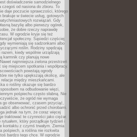
jest doświadczenie samodzielnego
 czegoś od nasiona do zbioru. To
e daje poczucie sprawczości, którego
m brakuje w świecie usług, gotowych
 natychmiastowych rozwiązań. Gdy
łasną bazylię albo pierwszy ogórek,
sobie, że dobre rzeczy naprawdę
zasu. W ogrodzie kryje się też
tencjał społeczny. Sąsiedzi częściej
 gdy wymieniają się sadzonkami albo
yczącymi roślin. Rodziny spędzają
 razem, kiedy wspólnie urządzają
ją karmnik czy planują nowe
Nawet najmniejsza zielona przestrzeń
 się miejscem spotkania i współpracy.
jscowościach powstają ogrody
tóre nie tylko upiększają okolicę, ale
ą relacje między mieszkańcami.
ka o rośliny okazuje się bardzo
sposobem na odbudowanie więzi,
ziennym pośpiechu często słabną. Nie
oczywiście, że ogród nie wymaga
ba go obserwować, czasem przyciąć,
sadzić albo ochronić przed chorobami.
ga jednak na tym, że coraz więcej
je traktować te czynności jako ciężar.
e rytuałem, który porządkuje tydzień i
ie kontaktu z czymś trwałym. Ziemia
a pośpiech, a roślina nie rozkwita
ktoś bardzo tego chce. W ogrodzie