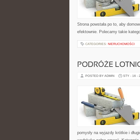
Strona powstała po to, aby domow
efektownie. Polecamy takie kategor
CATEGORIES:
NIERUCHOMOŚCI
PODRÓŻE LOTNIC
POSTED BY ADMIN
STY - 16 -
pomysły na wyjazdy krótkie i dłu