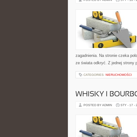
zagadnienia. Na stronie czeka poł
ze świata odkryć. Z jednej strony 
CATEGORIES:
NIERUCHOMOŚCI
WHISKY I BOURB
POSTED BY ADMIN
STY - 17 -