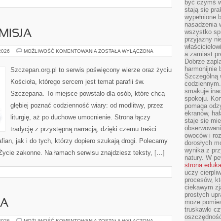
być czymś w
stają się pr
wypełnione 
nasadzenia 
wszystko spr
MISJA
przyjazny ni
właścicielow
DUCHOWNI
 2026
MOŻLIWOŚĆ KOMENTOWANIA
ZOSTAŁA WYŁĄCZONA
a zamiast pr
I
Dobrze zapl
ICH
MISJA
harmonijnie 
Szczepan.org.pl to serwis poświęcony wierze oraz życiu
Szczególną 
Kościoła, którego sercem jest temat parafii św.
codziennym.
smakuje inac
Szczepana. To miejsce powstało dla osób, które chcą
spokoju. Kon
głębiej poznać codzienność wiary: od modlitwy, przez
pomaga odzy
ekranów, hał
liturgię, aż po duchowe umocnienie. Strona łączy
staje się mi
obserwowani
tradycję z przystępną narracją, dzięki czemu treści
owoców i roz
fian, jak i do tych, którzy dopiero szukają drogi. Polecamy
dorosłych mo
wynika z prz
i Życie zakonne. Na łamach serwisu znajdziesz teksty, […]
natury. W pe
strona eduk
uczy cierpli
procesów, kt
ciekawym zja
prostych upr
IA
może pomieśc
truskawki cz
oszczędność
ZIEMIA
 2026
MOŻLIWOŚĆ KOMENTOWANIA
ZOSTAŁA WYŁĄCZONA