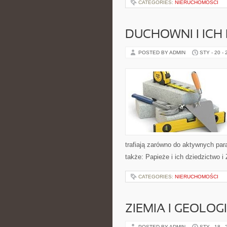
CATEGORIES:
NIERUCHOMOŚCI
DUCHOWNI I ICH 
POSTED BY ADMIN
STY - 20 -
trafiają zarówno do aktywnych para
także: Papieże i ich dziedzictwo 
CATEGORIES:
NIERUCHOMOŚCI
ZIEMIA I GEOLOG
POSTED BY ADMIN
STY - 18 -