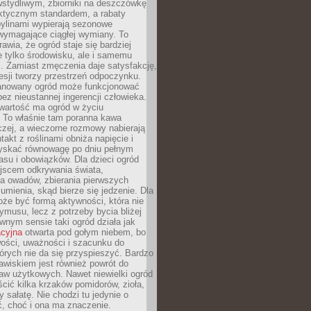
stydliwym, zbiorniki na deszczówkę
aktycznym standardem, a rabaty
bylinami wypierają sezonowe
wymagające ciągłej wymiany. To
awia, że ogród staje się bardziej
e tylko środowisku, ale i samemu
i. Zamiast zmęczenia daje satysfakcję,
esji tworzy przestrzeń odpoczynku.
anowany ogród może funkcjonować
bez nieustannej ingerencji człowieka.
wartość ma ogród w życiu
 To właśnie tam poranna kawa
zej, a wieczorne rozmowy nabierają
takt z roślinami obniża napięcie i
skać równowagę po dniu pełnym
asu i obowiązków. Dla dzieci ogród
ejscem odkrywania świata,
a owadów, zbierania pierwszych
umienia, skąd bierze się jedzenie. Dla
że być formą aktywności, która nie
ymusu, lecz z potrzeby bycia bliżej
wnym sensie taki ogród działa jak
acyjna
otwarta pod gołym niebem, bo
wości, uważności i szacunku do
órych nie da się przyspieszyć. Bardzo
wiskiem jest również powrót do
aw użytkowych. Nawet niewielki ogród
ić kilka krzaków pomidorów, zioła,
y sałatę. Nie chodzi tu jedynie o
, choć i ona ma znaczenie.