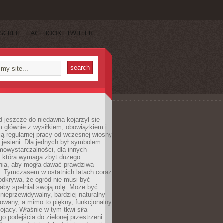
SCRIBE
FACEBOOK
TWITTER
 jeszcze do niedawna kojarzył się
 głównie z wysiłkiem, obowiązkiem i
ą regularnej pracy od wczesnej wiosny
 jesieni. Dla jednych był symbolem
mowystarczalności, dla innych
ą, która wymaga zbyt dużego
ia, aby mogła dawać prawdziwą
. Tymczasem w ostatnich latach coraz
 odkrywa, że ogród nie musi być
 aby spełniał swoją rolę. Może być
ę nieprzewidywalny, bardziej naturalny
owany, a mimo to piękny, funkcjonalny
kojący. Właśnie w tym tkwi siła
 podejścia do zielonej przestrzeni