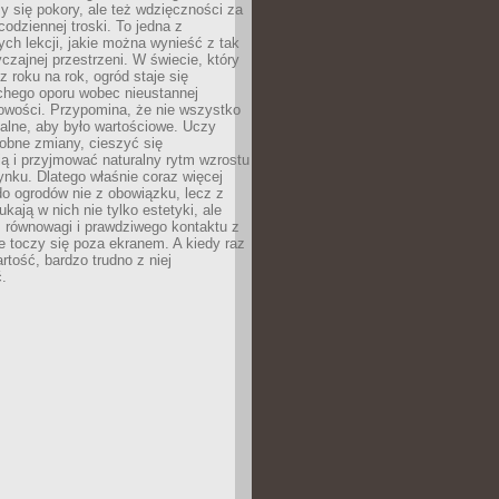
y się pokory, ale też wdzięczności za
codziennej troski. To jedna z
ych lekcji, jakie można wynieść z tak
czajnej przestrzeni. W świecie, który
z roku na rok, ogród staje się
chego oporu wobec nieustannej
owości. Przypomina, że nie wszystko
alne, aby było wartościowe. Uczy
obne zmiany, cieszyć się
ą i przyjmować naturalny rytm wzrostu
nku. Dlatego właśnie coraz więcej
do ogrodów nie z obowiązku, lecz z
kają w nich nie tylko estetyki, ale
 równowagi i prawdziwego kontaktu z
e toczy się poza ekranem. A kiedy raz
artość, bardzo trudno z niej
.