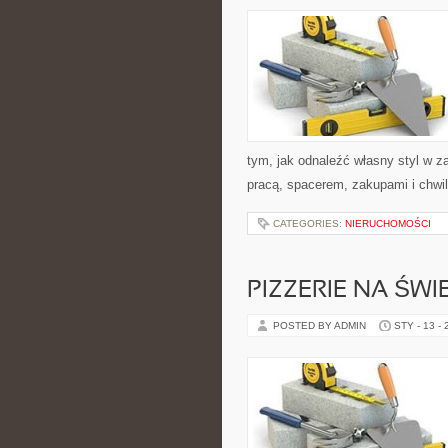
tym, jak odnaleźć własny styl w z
pracą, spacerem, zakupami i chwilą
CATEGORIES:
NIERUCHOMOŚCI
PIZZERIE NA ŚWI
POSTED BY ADMIN
STY - 13 -