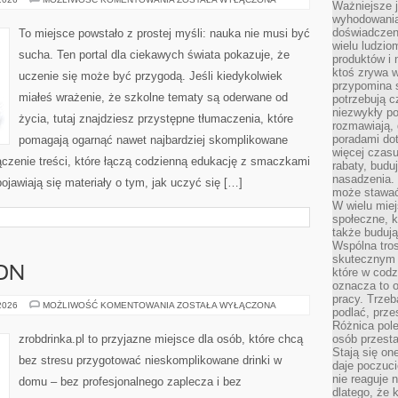
Ważniejsze 
I
wyhodowania
GEOLOGIA
doświadczeni
To miejsce powstało z prostej myśli: nauka nie musi być
wielu ludzio
sucha. Ten portal dla ciekawych świata pokazuje, że
produktów i
ktoś zrywa w
uczenie się może być przygodą. Jeśli kiedykolwiek
przypomina 
miałeś wrażenie, że szkolne tematy są oderwane od
potrzebują c
niezwykły po
życia, tutaj znajdziesz przystępne tłumaczenia, które
rozmawiają,
poradami dot
pomagają ogarnąć nawet najbardziej skomplikowane
więcej czasu
ączenie treści, które łączą codzienną edukację z smaczkami
rabaty, budu
nasadzenia. 
pojawiają się materiały o tym, jak uczyć się […]
może stawać
W wielu mie
społeczne, k
także buduj
Wspólna tros
skutecznym 
ON
które w cod
oznacza to 
pracy. Trze
WHISKY
 2026
MOŻLIWOŚĆ KOMENTOWANIA
ZOSTAŁA WYŁĄCZONA
podlać, prze
I
BOURBON
Różnica pole
zrobdrinka.pl to przyjazne miejsce dla osób, które chcą
osób przesta
Stają się on
bez stresu przygotować nieskomplikowane drinki w
daje poczuc
nie reaguje n
domu – bez profesjonalnego zaplecza i bez
dlatego, że 