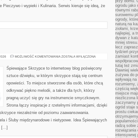
przy domu. C
ogrodu jako 
Pieczywo i wypieki i Kulinaria. Serwis kieruje się ideą, że
równymi rab
surowemu pl
ogrody, któr
naturą na ka
ziołami, krz
najlepiej, a 
dywan z kata
mniej stresu
lecz zapras
tydzień przy
zamiast kont
ŚLUBNE
 2026
MOŻLIWOŚĆ KOMENTOWANIA
ZOSTAŁA WYŁĄCZONA
DIY
współpracow
tutaj też zm
Śpiewające Skrzypce to internetowy blog poświęcony
Dawniej wiel
zużywa do p
sztuce dźwięku, w którym skrzypce stają się centrum
wpływają na 
opowieści. To miejsce stworzone dla osób, które chcą
rozumiemy, ż
częścią wię
odkrywać piękno melodii, a także dla tych, którzy
miejsce mają
pragną uczyć się gry na instrumencie smyczkowym.
niezliczona 
zaczynamy p
Strona łączy inspiracje z rzetelnymi informacjami, dzięki
ogród staje 
prostu cieka
skrzypce niezależnie od poziomu zaawansowania.
otrzymujemy
ela i Śluby międzynarodowe i nietypowe. Idea Śpiewających
popularności
radzą sobie 
e […]
rozwiązania
intensywnej 