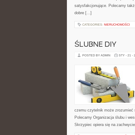
satysfakcjonujące. Polecamy także 
dobre […]
CATEGORIES:
NIERUCHOMOŚCI
ŚLUBNE DIY
POSTED BY ADMIN
STY - 21 -
czemu czytelnik może zrozumieć 
Polecamy Organizacja ślubu i wes
Skrzypiec opiera się na zachwyci