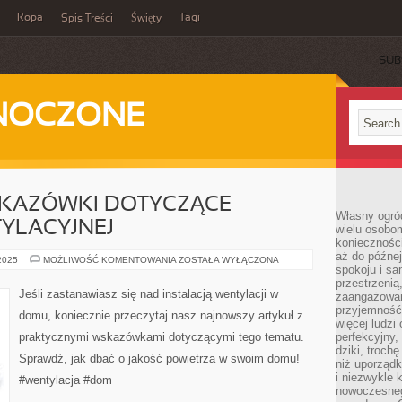
Ropa
Tagi
Spis Treści
Święty
SUB
DNOCZONE
KAZÓWKI DOTYCZĄCE
Własny ogród
TYLACYJNEJ
wielu osobom
konieczności
aż do późnej
PRAKTYCZNE
 2025
MOŻLIWOŚĆ KOMENTOWANIA
ZOSTAŁA WYŁĄCZONA
spokoju i sa
WSKAZÓWKI
DOTYCZĄCE
przestrzeni
INSTALACJI
Jeśli zastanawiasz się nad instalacją wentylacji w
zaangażowan
WENTYLACYJNEJ
przyjemność
domu, koniecznie przeczytaj nasz najnowszy artykuł z
więcej ludzi
praktycznymi wskazówkami dotyczącymi tego tematu.
perfekcyjny,
dziki, troch
Sprawdź, jak dbać o jakość powietrza w swoim domu!
niż uporządk
i niezwykle 
#wentylacja #dom
nowoczesnego