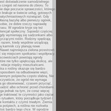
jest doświadczenie samodzielnego
 czegoś od nasiona do zbioru. To
e daje poczucie sprawczości, którego
m brakuje w świecie usług, gotowych
 natychmiastowych rozwiązań. Gdy
łasną bazylię albo pierwszy ogórek,
sobie, że dobre rzeczy naprawdę
zasu. W ogrodzie kryje się też
tencjał społeczny. Sąsiedzi częściej
 gdy wymieniają się sadzonkami albo
yczącymi roślin. Rodziny spędzają
 razem, kiedy wspólnie urządzają
ją karmnik czy planują nowe
Nawet najmniejsza zielona przestrzeń
 się miejscem spotkania i współpracy.
jscowościach powstają ogrody
tóre nie tylko upiększają okolicę, ale
ą relacje między mieszkańcami.
ka o rośliny okazuje się bardzo
sposobem na odbudowanie więzi,
ziennym pośpiechu często słabną. Nie
oczywiście, że ogród nie wymaga
ba go obserwować, czasem przyciąć,
sadzić albo ochronić przed chorobami.
ga jednak na tym, że coraz więcej
je traktować te czynności jako ciężar.
e rytuałem, który porządkuje tydzień i
ie kontaktu z czymś trwałym. Ziemia
a pośpiech, a roślina nie rozkwita
ktoś bardzo tego chce. W ogrodzie