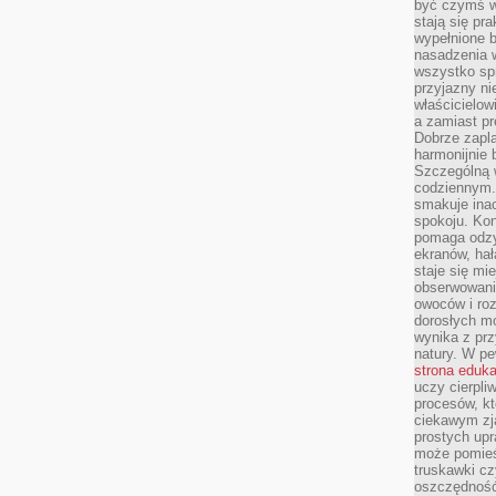
być czymś w
stają się pr
wypełnione 
nasadzenia 
wszystko spr
przyjazny ni
właścicielow
a zamiast pr
Dobrze zapl
harmonijnie 
Szczególną 
codziennym.
smakuje inac
spokoju. Kon
pomaga odzy
ekranów, hał
staje się mi
obserwowani
owoców i roz
dorosłych mo
wynika z prz
natury. W pe
strona eduk
uczy cierpli
procesów, kt
ciekawym zja
prostych upr
może pomieśc
truskawki cz
oszczędność