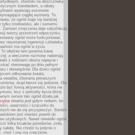
stydliwym, zbiorniki na deszczówkę
aktycznym standardem, a rabaty
bylinami wypierają sezonowe
wymagające ciągłej wymiany. To
awia, że ogród staje się bardziej
e tylko środowisku, ale i samemu
i. Zamiast zmęczenia daje satysfakcję,
esji tworzy przestrzeń odpoczynku.
anowany ogród może funkcjonować
bez nieustannej ingerencji człowieka.
wartość ma ogród w życiu
 To właśnie tam poranna kawa
zej, a wieczorne rozmowy nabierają
takt z roślinami obniża napięcie i
skać równowagę po dniu pełnym
asu i obowiązków. Dla dzieci ogród
ejscem odkrywania świata,
a owadów, zbierania pierwszych
umienia, skąd bierze się jedzenie. Dla
że być formą aktywności, która nie
ymusu, lecz z potrzeby bycia bliżej
wnym sensie taki ogród działa jak
acyjna
otwarta pod gołym niebem, bo
wości, uważności i szacunku do
órych nie da się przyspieszyć. Bardzo
wiskiem jest również powrót do
aw użytkowych. Nawet niewielki ogród
ić kilka krzaków pomidorów, zioła,
y sałatę. Nie chodzi tu jedynie o
, choć i ona ma znaczenie.