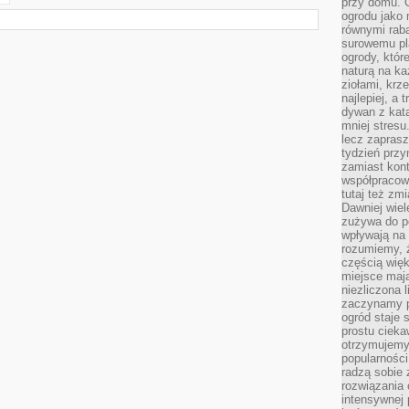
przy domu. C
ogrodu jako 
równymi rab
surowemu pl
ogrody, któr
naturą na ka
ziołami, krz
najlepiej, a 
dywan z kata
mniej stresu
lecz zapras
tydzień przy
zamiast kont
współpracow
tutaj też zm
Dawniej wiel
zużywa do p
wpływają na 
rozumiemy, ż
częścią wię
miejsce mają
niezliczona 
zaczynamy p
ogród staje 
prostu cieka
otrzymujemy
popularności
radzą sobie 
rozwiązania
intensywnej 