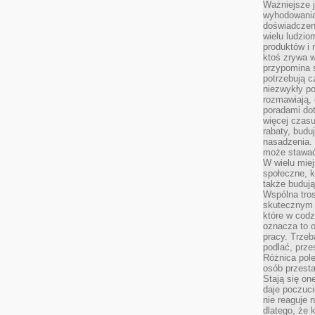
Ważniejsze 
wyhodowania
doświadczeni
wielu ludzio
produktów i
ktoś zrywa w
przypomina 
potrzebują c
niezwykły po
rozmawiają,
poradami dot
więcej czasu
rabaty, budu
nasadzenia. 
może stawać
W wielu mie
społeczne, k
także buduj
Wspólna tros
skutecznym 
które w cod
oznacza to 
pracy. Trze
podlać, prze
Różnica pole
osób przesta
Stają się on
daje poczuc
nie reaguje n
dlatego, że 