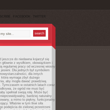
SCRIBE
FACEBOOK
TWITTER
 jeszcze do niedawna kojarzył się
 głównie z wysiłkiem, obowiązkiem i
ą regularnej pracy od wczesnej wiosny
 jesieni. Dla jednych był symbolem
mowystarczalności, dla innych
ą, która wymaga zbyt dużego
ia, aby mogła dawać prawdziwą
. Tymczasem w ostatnich latach coraz
 odkrywa, że ogród nie musi być
 aby spełniał swoją rolę. Może być
ę nieprzewidywalny, bardziej naturalny
owany, a mimo to piękny, funkcjonalny
kojący. Właśnie w tym tkwi siła
 podejścia do zielonej przestrzeni