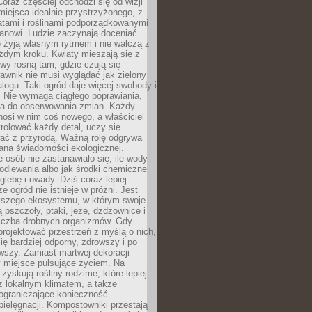
oraz częściej odchodzi się od wizji
miejsca idealnie przystrzyżonego, z
atami i roślinami podporządkowanymi
anowi. Ludzie zaczynają doceniać
e żyją własnym rytmem i nie walczą z
żdym kroku. Kwiaty mieszają się z
ewy rosną tam, gdzie czują się
trawnik nie musi wyglądać jak zielony
logu. Taki ogród daje więcej swobody i
. Nie wymaga ciągłego poprawiania,
za do obserwowania zmian. Każdy
nosi w nim coś nowego, a właściciel
rolować każdy detal, uczy się
ać z przyrodą. Ważną rolę odgrywa
iana świadomości ekologicznej.
e osób nie zastanawiało się, ile wody
odlewania albo jak środki chemiczne
glebę i owady. Dziś coraz lepiej
e ogród nie istnieje w próżni. Jest
kszego ekosystemu, w którym swoje
 pszczoły, ptaki, jeże, dżdżownice i
liczba drobnych organizmów. Gdy
rojektować przestrzeń z myślą o nich,
się bardziej odporny, zdrowszy i po
wszy. Zamiast martwej dekoracji
 miejsce pulsujące życiem. Na
 zyskują rośliny rodzime, które lepiej
z lokalnym klimatem, a także
 ograniczające konieczność
pielęgnacji. Kompostowniki przestają