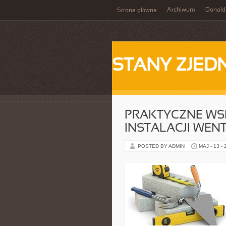
Archiwum
Donald
Strona główna
STANY ZJE
PRAKTYCZNE WS
INSTALACJI WEN
POSTED BY ADMIN
MAJ - 13 -