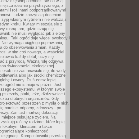
oraz częściej odchodzi się od wizji
miejsca idealnie przystrzyżonego, z
atami i roślinami podporządkowanymi
anowi. Ludzie zaczynają doceniać
e żyją własnym rytmem i nie walczą z
żdym kroku. Kwiaty mieszają się z
ewy rosną tam, gdzie czują się
trawnik nie musi wyglądać jak zielony
logu. Taki ogród daje więcej swobody i
. Nie wymaga ciągłego poprawiania,
za do obserwowania zmian. Każdy
nosi w nim coś nowego, a właściciel
rolować każdy detal, uczy się
ać z przyrodą. Ważną rolę odgrywa
iana świadomości ekologicznej.
e osób nie zastanawiało się, ile wody
odlewania albo jak środki chemiczne
glebę i owady. Dziś coraz lepiej
e ogród nie istnieje w próżni. Jest
kszego ekosystemu, w którym swoje
 pszczoły, ptaki, jeże, dżdżownice i
liczba drobnych organizmów. Gdy
rojektować przestrzeń z myślą o nich,
się bardziej odporny, zdrowszy i po
wszy. Zamiast martwej dekoracji
 miejsce pulsujące życiem. Na
 zyskują rośliny rodzime, które lepiej
z lokalnym klimatem, a także
 ograniczające konieczność
pielęgnacji. Kompostowniki przestają