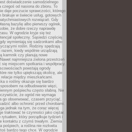
jest doświadczenie samodzielnego
 czegoś od nasiona do zbioru. To
e daje poczucie sprawczości, którego
m brakuje w świecie usług, gotowych
 natychmiastowych rozwiązań. Gdy
łasną bazylię albo pierwszy ogórek,
sobie, że dobre rzeczy naprawdę
zasu. W ogrodzie kryje się też
tencjał społeczny. Sąsiedzi częściej
 gdy wymieniają się sadzonkami albo
yczącymi roślin. Rodziny spędzają
 razem, kiedy wspólnie urządzają
ją karmnik czy planują nowe
Nawet najmniejsza zielona przestrzeń
 się miejscem spotkania i współpracy.
jscowościach powstają ogrody
tóre nie tylko upiększają okolicę, ale
ą relacje między mieszkańcami.
ka o rośliny okazuje się bardzo
sposobem na odbudowanie więzi,
ziennym pośpiechu często słabną. Nie
oczywiście, że ogród nie wymaga
ba go obserwować, czasem przyciąć,
sadzić albo ochronić przed chorobami.
ga jednak na tym, że coraz więcej
je traktować te czynności jako ciężar.
e rytuałem, który porządkuje tydzień i
ie kontaktu z czymś trwałym. Ziemia
a pośpiech, a roślina nie rozkwita
ktoś bardzo tego chce. W ogrodzie