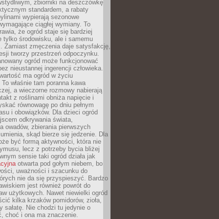
stydliwym, zbiorniki na deszczówkę
aktycznym standardem, a rabaty
bylinami wypierają sezonowe
wymagające ciągłej wymiany. To
awia, że ogród staje się bardziej
e tylko środowisku, ale i samemu
i. Zamiast zmęczenia daje satysfakcję,
esji tworzy przestrzeń odpoczynku.
anowany ogród może funkcjonować
bez nieustannej ingerencji człowieka.
wartość ma ogród w życiu
 To właśnie tam poranna kawa
zej, a wieczorne rozmowy nabierają
takt z roślinami obniża napięcie i
skać równowagę po dniu pełnym
asu i obowiązków. Dla dzieci ogród
ejscem odkrywania świata,
a owadów, zbierania pierwszych
umienia, skąd bierze się jedzenie. Dla
że być formą aktywności, która nie
ymusu, lecz z potrzeby bycia bliżej
wnym sensie taki ogród działa jak
acyjna
otwarta pod gołym niebem, bo
wości, uważności i szacunku do
órych nie da się przyspieszyć. Bardzo
wiskiem jest również powrót do
aw użytkowych. Nawet niewielki ogród
ić kilka krzaków pomidorów, zioła,
y sałatę. Nie chodzi tu jedynie o
, choć i ona ma znaczenie.