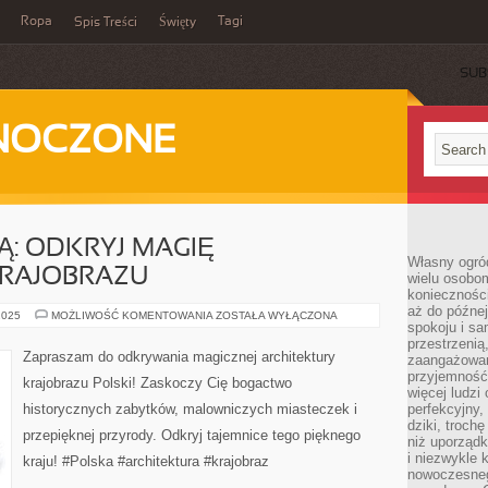
Ropa
Tagi
Spis Treści
Święty
SUB
DNOCZONE
: ODKRYJ MAGIĘ
Własny ogród
KRAJOBRAZU
wielu osobom
konieczności
aż do późnej
ODWIEDŹ
2025
MOŻLIWOŚĆ KOMENTOWANIA
ZOSTAŁA WYŁĄCZONA
spokoju i sa
POLSKĄ:
ODKRYJ
przestrzeni
MAGIĘ
Zapraszam do odkrywania magicznej architektury
zaangażowan
ARCHITEKTURY
KRAJOBRAZU
przyjemność
krajobrazu Polski! Zaskoczy Cię bogactwo
więcej ludzi
historycznych zabytków, malowniczych miasteczek i
perfekcyjny,
dziki, troch
przepięknej przyrody. Odkryj tajemnice tego pięknego
niż uporządk
i niezwykle 
kraju! #Polska #architektura #krajobraz
nowoczesnego