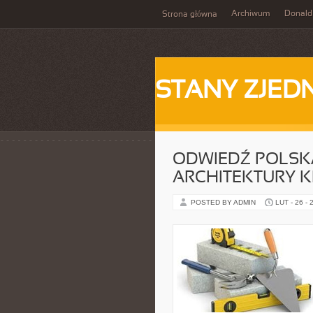
Archiwum
Donald
Strona główna
STANY ZJE
ODWIEDŹ POLSKĄ
ARCHITEKTURY 
POSTED BY ADMIN
LUT - 26 - 