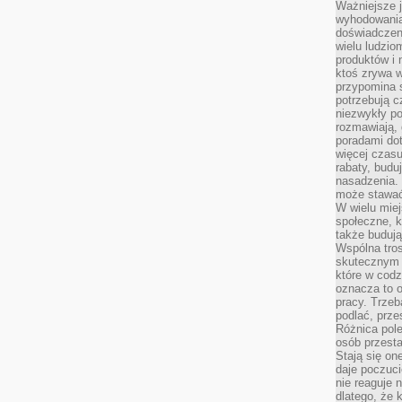
Ważniejsze 
wyhodowania
doświadczeni
wielu ludzio
produktów i
ktoś zrywa w
przypomina 
potrzebują c
niezwykły po
rozmawiają,
poradami dot
więcej czasu
rabaty, budu
nasadzenia. 
może stawać
W wielu mie
społeczne, k
także buduj
Wspólna tros
skutecznym 
które w cod
oznacza to 
pracy. Trze
podlać, prze
Różnica pole
osób przesta
Stają się on
daje poczuc
nie reaguje n
dlatego, że 