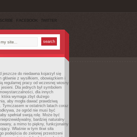
SCRIBE
FACEBOOK
TWITTER
 jeszcze do niedawna kojarzył się
 głównie z wysiłkiem, obowiązkiem i
ą regularnej pracy od wczesnej wiosny
 jesieni. Dla jednych był symbolem
mowystarczalności, dla innych
ą, która wymaga zbyt dużego
ia, aby mogła dawać prawdziwą
. Tymczasem w ostatnich latach coraz
 odkrywa, że ogród nie musi być
 aby spełniał swoją rolę. Może być
ę nieprzewidywalny, bardziej naturalny
owany, a mimo to piękny, funkcjonalny
kojący. Właśnie w tym tkwi siła
 podejścia do zielonej przestrzeni