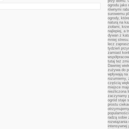
przy domu. C
ogrodu jako 
równymi rab
surowemu pl
ogrody, któr
naturą na ka
ziołami, krz
najlepiej, a 
dywan z kata
mniej stresu
lecz zapras
tydzień przy
zamiast kont
współpracow
tutaj też zm
Dawniej wiel
zużywa do p
wpływają na 
rozumiemy, ż
częścią wię
miejsce mają
niezliczona 
zaczynamy p
ogród staje 
prostu cieka
otrzymujemy
popularności
radzą sobie 
rozwiązania
intensywnej 