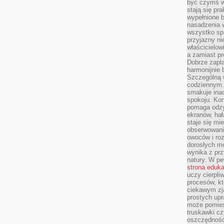
być czymś w
stają się pr
wypełnione 
nasadzenia 
wszystko spr
przyjazny ni
właścicielow
a zamiast pr
Dobrze zapl
harmonijnie 
Szczególną 
codziennym.
smakuje inac
spokoju. Kon
pomaga odzy
ekranów, hał
staje się mi
obserwowani
owoców i roz
dorosłych mo
wynika z prz
natury. W pe
strona eduk
uczy cierpli
procesów, kt
ciekawym zja
prostych upr
może pomieśc
truskawki cz
oszczędność