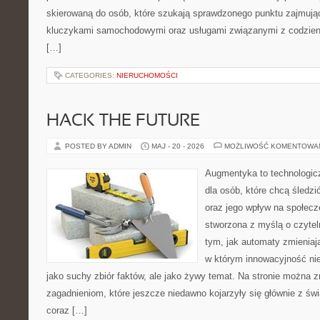
skierowaną do osób, które szukają sprawdzonego punktu zajmują
kluczykami samochodowymi oraz usługami związanymi z codzie
[…]
CATEGORIES:
NIERUCHOMOŚCI
HACK THE FUTURE
POSTED BY ADMIN
MAJ - 20 - 2026
MOŻLIWOŚĆ KOMENTOWA
Augmentyka to technologicz
dla osób, które chcą śledzić
oraz jego wpływ na społecz
stworzona z myślą o czyteln
tym, jak automaty zmieniają
w którym innowacyjność nie
jako suchy zbiór faktów, ale jako żywy temat. Na stronie można 
zagadnieniom, które jeszcze niedawno kojarzyły się głównie z św
coraz […]