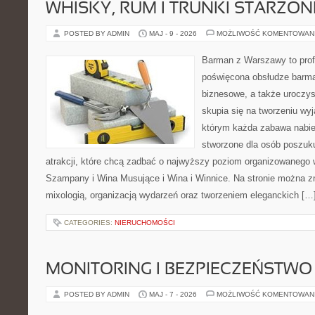
WHISKY, RUM I TRUNKI STARZON
POSTED BY ADMIN
MAJ - 9 - 2026
MOŻLIWOŚĆ KOMENTOWAN
Barman z Warszawy to profe
poświęcona obsłudze barma
biznesowe, a także uroczys
skupia się na tworzeniu wyj
którym każda zabawa nabier
stworzone dla osób poszuk
atrakcji, które chcą zadbać o najwyższy poziom organizowanego 
Szampany i Wina Musujące i Wina i Winnice. Na stronie można zn
mixologią, organizacją wydarzeń oraz tworzeniem eleganckich […
CATEGORIES:
NIERUCHOMOŚCI
MONITORING I BEZPIECZEŃSTWO
POSTED BY ADMIN
MAJ - 7 - 2026
MOŻLIWOŚĆ KOMENTOWAN