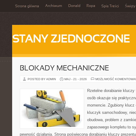
Archiwum
Donald
Ropa
Strona główna
Spis Treści
Święty
STANY ZJEDNOCZONE
BLOKADY MECHANICZNE
POSTED BY ADMIN
MAJ - 21 - 2026
MOŻLIWOŚĆ KOMENTOWA
Rzetelne dorabianie kluczy t
osób okazuje się praktycz
momencie. Zgubiony klucz 
kluczyk samochodowy, niedz
obudowa, problem z zamkie
zapasowego kompletu to syt
pewność działania. Strona poświęcona dorabianiu kluczy prezentuj