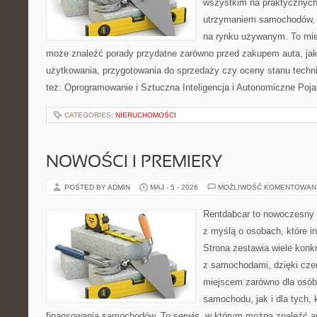
wszystkim na praktycznych
utrzymaniem samochodów, 
na rynku używanym. To mie
może znaleźć porady przydatne zarówno przed zakupem auta, jak
użytkowania, przygotowania do sprzedaży czy oceny stanu techn
też: Oprogramowanie i Sztuczna Inteligencja i Autonomiczne Poja
CATEGORIES:
NIERUCHOMOŚCI
NOWOŚCI I PREMIERY
POSTED BY ADMIN
MAJ - 5 - 2026
MOŻLIWOŚĆ KOMENTOWAN
Rentdabcar to nowoczesny s
z myślą o osobach, które i
Strona zestawia wiele kon
z samochodami, dzięki c
miejscem zarówno dla osób
samochodu, jak i dla tych, 
finansowania samochodów. To serwis, w którym można znaleźć a