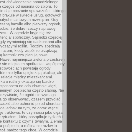
jest doświadczenie samodzielnego
 czegoś od nasiona do zbioru. To
e daje poczucie sprawczości, którego
m brakuje w świecie usług, gotowych
 natychmiastowych rozwiązań. Gdy
łasną bazylię albo pierwszy ogórek,
sobie, że dobre rzeczy naprawdę
zasu. W ogrodzie kryje się też
tencjał społeczny. Sąsiedzi częściej
 gdy wymieniają się sadzonkami albo
yczącymi roślin. Rodziny spędzają
 razem, kiedy wspólnie urządzają
ją karmnik czy planują nowe
Nawet najmniejsza zielona przestrzeń
 się miejscem spotkania i współpracy.
jscowościach powstają ogrody
tóre nie tylko upiększają okolicę, ale
ą relacje między mieszkańcami.
ka o rośliny okazuje się bardzo
sposobem na odbudowanie więzi,
ziennym pośpiechu często słabną. Nie
oczywiście, że ogród nie wymaga
ba go obserwować, czasem przyciąć,
sadzić albo ochronić przed chorobami.
ga jednak na tym, że coraz więcej
je traktować te czynności jako ciężar.
e rytuałem, który porządkuje tydzień i
ie kontaktu z czymś trwałym. Ziemia
a pośpiech, a roślina nie rozkwita
ktoś bardzo tego chce. W ogrodzie