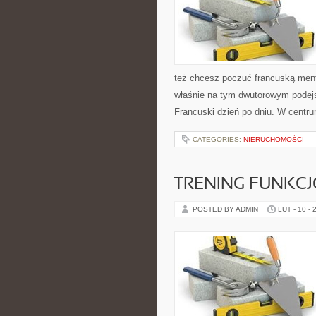
też chcesz poczuć francuską menta
właśnie na tym dwutorowym podejś
Francuski dzień po dniu. W centru
CATEGORIES:
NIERUCHOMOŚCI
TRENING FUNKCJ
POSTED BY ADMIN
LUT - 10 - 