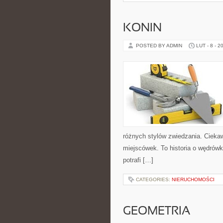
KONIN
POSTED BY ADMIN
LUT - 8 - 2
różnych stylów zwiedzania. Ciekaw
miejscówek. To historia o wędrów
potrafi […]
CATEGORIES:
NIERUCHOMOŚCI
GEOMETRIA