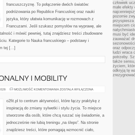
człowiek ucz
francuszczyznę. To połączenie dwóch światów:
małe efekty 
podróżowania po Republice Francuskiej oraz nauki
najcenniejsz
pozornie zwy
języka, który ułatwia komunikację w rozmowach z
przyspiesza 
miejscem ci
Francuzami. Jeśli szukasz pomysłów na wyprawę, ale
natychmiast
lność i mówić pewniej, tutaj znajdziesz treści zbudowane
musi być ide
zauważać dr
ciu. Kategorie to Nauka francuskiego – podstawy i
sezonowości
m tej […]
oraz odpoczy
ludzi wraca 
potrzeby. Szu
także sensu,
życiem, któr
odkryją tę w
zrezygnować
ONALNY I MOBILITY
TRENING
2026
MOŻLIWOŚĆ KOMENTOWANIA
ZOSTAŁA WYŁĄCZONA
FUNKCJONALNY
I
MOBILITY
o2fit.pl to centrum aktywności, które łączy praktykę z
inspiracją do zmiany sylwetki i stylu życia. To miejsce
stworzone dla osób, które chcą ruszać się świadomie, a
jednocześnie nie lubią treningu „na ślepo”. Na stronie
znajdziesz treści, które pomagają wzmocnić ciało,