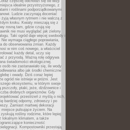
oraz częściej odchodzi się od wizji
miejsca idealnie przystrzyżonego, z
atami i roślinami podporządkowanymi
anowi. Ludzie zaczynają doceniać
e żyją własnym rytmem i nie walczą z
żdym kroku. Kwiaty mieszają się z
ewy rosną tam, gdzie czują się
trawnik nie musi wyglądać jak zielony
logu. Taki ogród daje więcej swobody i
. Nie wymaga ciągłego poprawiania,
za do obserwowania zmian. Każdy
nosi w nim coś nowego, a właściciel
rolować każdy detal, uczy się
ać z przyrodą. Ważną rolę odgrywa
iana świadomości ekologicznej.
e osób nie zastanawiało się, ile wody
odlewania albo jak środki chemiczne
glebę i owady. Dziś coraz lepiej
e ogród nie istnieje w próżni. Jest
kszego ekosystemu, w którym swoje
 pszczoły, ptaki, jeże, dżdżownice i
liczba drobnych organizmów. Gdy
rojektować przestrzeń z myślą o nich,
się bardziej odporny, zdrowszy i po
wszy. Zamiast martwej dekoracji
 miejsce pulsujące życiem. Na
 zyskują rośliny rodzime, które lepiej
z lokalnym klimatem, a także
 ograniczające konieczność
pielęgnacji. Kompostowniki przestają