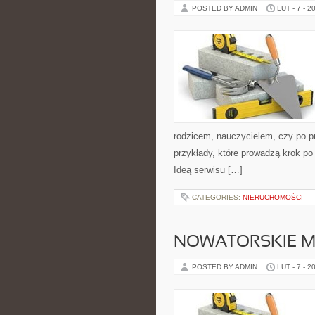
POSTED BY ADMIN
LUT - 7 - 2
rodzicem, nauczycielem, czy po p
przykłady, które prowadzą krok po 
Ideą serwisu […]
CATEGORIES:
NIERUCHOMOŚCI
NOWATORSKIE M
POSTED BY ADMIN
LUT - 7 - 2