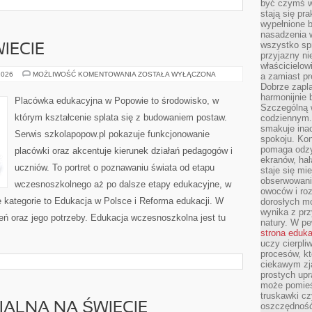
być czymś w
stają się pr
wypełnione 
nasadzenia 
wszystko spr
IECIE
przyjazny ni
właścicielow
EDUKACJA
2026
MOŻLIWOŚĆ KOMENTOWANIA
ZOSTAŁA WYŁĄCZONA
a zamiast pr
NA
Dobrze zapl
ŚWIECIE
harmonijnie 
Placówka edukacyjna w Popowie to środowisko, w
Szczególną 
którym kształcenie splata się z budowaniem postaw.
codziennym.
smakuje inac
Serwis szkolapopow.pl pokazuje funkcjonowanie
spokoju. Kon
pomaga odzy
placówki oraz akcentuje kierunek działań pedagogów i
ekranów, hał
uczniów. To portret o poznawaniu świata od etapu
staje się mi
obserwowani
wczesnoszkolnego aż po dalsze etapy edukacyjne, w
owoców i roz
 kategorie to Edukacja w Polsce i Reforma edukacji. W
dorosłych mo
wynika z prz
zeń oraz jego potrzeby. Edukacja wczesnoszkolna jest tu
natury. W pe
strona eduk
uczy cierpli
procesów, kt
ciekawym zja
prostych upr
może pomieśc
truskawki cz
ALNA NA ŚWIECIE
oszczędność