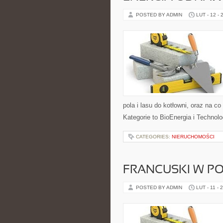
POSTED BY ADMIN
LUT - 12 - 
pola i lasu do kotłowni, oraz na 
Kategorie to BioEnergia i Technolo
CATEGORIES:
NIERUCHOMOŚCI
FRANCUSKI W P
POSTED BY ADMIN
LUT - 11 - 