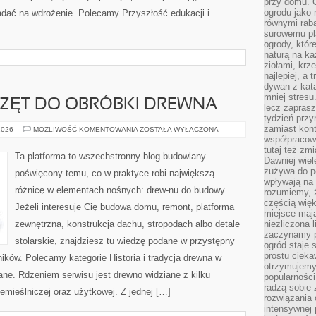
przy domu. C
ogrodu jako 
ładać na wdrożenie. Polecamy Przyszłość edukacji i
równymi rab
surowemu pl
ogrody, któr
naturą na ka
ziołami, krz
najlepiej, a 
dywan z kata
mniej stresu
RZĘT DO OBRÓBKI DREWNA
lecz zapras
tydzień przy
zamiast kont
NARZĘDZIA
2026
MOŻLIWOŚĆ KOMENTOWANIA
ZOSTAŁA WYŁĄCZONA
I
współpracow
SPRZĘT
tutaj też zm
DO
Ta platforma to wszechstronny blog budowlany
Dawniej wiel
OBRÓBKI
DREWNA
zużywa do p
poświęcony temu, co w praktyce robi największą
wpływają na 
różnicę w elementach nośnych: drew-nu do budowy.
rozumiemy, ż
częścią wię
Jeżeli interesuje Cię budowa domu, remont, platforma
miejsce mają
zewnętrzna, konstrukcja dachu, stropodach albo detale
niezliczona 
zaczynamy p
stolarskie, znajdziesz tu wiedzę podane w przystępny
ogród staje 
prostu cieka
ków. Polecamy kategorie Historia i tradycja drewna w
otrzymujemy
ane. Rdzeniem serwisu jest drewno widziane z kilku
popularności
radzą sobie 
zemieślniczej oraz użytkowej. Z jednej […]
rozwiązania
intensywnej 