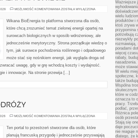
Ważniejsze 
wyhodowania
ENERGIA
2026
MOŻLIWOŚĆ KOMENTOWANIA
ZOSTAŁA WYŁĄCZONA
doświadczeni
ODNAWIALNA
wielu ludzio
NA
ŚWIECIE
produktów i
Wikana BioEnergia to platforma stworzona dla osób,
ktoś zrywa w
które chcą zrozumieć temat zielonej energii opartej na
przypomina 
potrzebują c
surowcach biologicznych w sposób wdrożeniowy, ale
niezwykły po
jednocześnie merytoryczny. Strona porządkuje wiedzę o
rozmawiają,
poradami dot
tym, jak surowce pochodzenia roślinnego i odpadowego
więcej czasu
rabaty, budu
może stać się nośnikiem energii, jak wygląda droga od
nasadzenia. 
co zwracać uwagę, gdy w grę wchodzą koszty i wydajność.
może stawać
W wielu mie
gie i innowacje. Na stronie przewija […]
społeczne, k
także buduj
Wspólna tros
skutecznym 
które w cod
oznacza to 
pracy. Trze
ODRÓŻY
podlać, prze
Różnica pole
FRANCUSKI
2026
MOŻLIWOŚĆ KOMENTOWANIA
ZOSTAŁA WYŁĄCZONA
osób przesta
W
Stają się on
PODRÓŻY
daje poczuc
Ten portal to przestrzeń stworzone dla osób, które
nie reaguje n
planują francuską przygodę i jednocześnie przyswajają
dlatego, że 