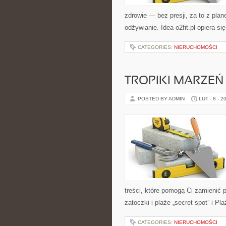
zdrowie — bez presji, za to z plan
odżywianie. Idea o2fit.pl opiera si
CATEGORIES:
NIERUCHOMOŚCI
TROPIKI MARZEŃ
POSTED BY ADMIN
LUT - 8 - 2
treści, które pomogą Ci zamienić p
zatoczki i plaże „secret spot” i Pl
CATEGORIES:
NIERUCHOMOŚCI