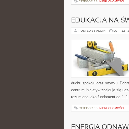
CATEGORIES:
NIERUCHOMOŚCI
EDUKACJA NA ŚW
POSTED BY ADMIN
LUT - 12 - 
duchu spokoju oraz rozwoju. Dobre
centrum inicjatyw znajduje się uc
rozumiana jako fundament do […]
CATEGORIES:
NIERUCHOMOŚCI
ENERGIA ODNAWI