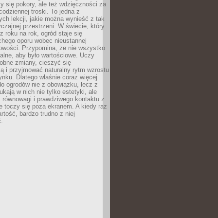
y się pokory, ale też wdzięczności za
codziennej troski. To jedna z
ych lekcji, jakie można wynieść z tak
czajnej przestrzeni. W świecie, który
z roku na rok, ogród staje się
chego oporu wobec nieustannej
owości. Przypomina, że nie wszystko
alne, aby było wartościowe. Uczy
obne zmiany, cieszyć się
ą i przyjmować naturalny rytm wzrostu
nku. Dlatego właśnie coraz więcej
do ogrodów nie z obowiązku, lecz z
kają w nich nie tylko estetyki, ale
 równowagi i prawdziwego kontaktu z
e toczy się poza ekranem. A kiedy raz
artość, bardzo trudno z niej
.