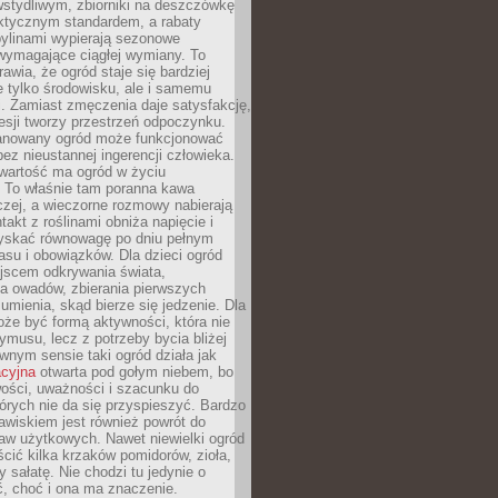
stydliwym, zbiorniki na deszczówkę
aktycznym standardem, a rabaty
bylinami wypierają sezonowe
wymagające ciągłej wymiany. To
awia, że ogród staje się bardziej
e tylko środowisku, ale i samemu
i. Zamiast zmęczenia daje satysfakcję,
esji tworzy przestrzeń odpoczynku.
anowany ogród może funkcjonować
bez nieustannej ingerencji człowieka.
wartość ma ogród w życiu
 To właśnie tam poranna kawa
zej, a wieczorne rozmowy nabierają
takt z roślinami obniża napięcie i
skać równowagę po dniu pełnym
asu i obowiązków. Dla dzieci ogród
ejscem odkrywania świata,
a owadów, zbierania pierwszych
umienia, skąd bierze się jedzenie. Dla
że być formą aktywności, która nie
ymusu, lecz z potrzeby bycia bliżej
wnym sensie taki ogród działa jak
acyjna
otwarta pod gołym niebem, bo
wości, uważności i szacunku do
órych nie da się przyspieszyć. Bardzo
wiskiem jest również powrót do
aw użytkowych. Nawet niewielki ogród
ić kilka krzaków pomidorów, zioła,
y sałatę. Nie chodzi tu jedynie o
, choć i ona ma znaczenie.