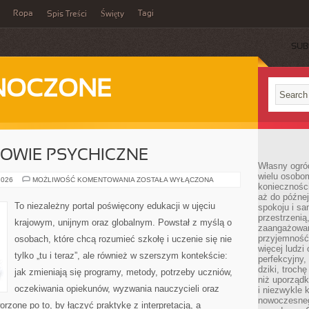
Ropa
Tagi
Spis Treści
Święty
SUB
DNOCZONE
OWIE PSYCHICZNE
Własny ogród
wielu osobom
EDUKACJA
2026
MOŻLIWOŚĆ KOMENTOWANIA
ZOSTAŁA WYŁĄCZONA
konieczności
A
ZDROWIE
aż do późnej
PSYCHICZNE
To niezależny portal poświęcony edukacji w ujęciu
spokoju i sa
przestrzeni
krajowym, unijnym oraz globalnym. Powstał z myślą o
zaangażowan
przyjemność
osobach, które chcą rozumieć szkołę i uczenie się nie
więcej ludzi
tylko „tu i teraz”, ale również w szerszym kontekście:
perfekcyjny,
dziki, troch
jak zmieniają się programy, metody, potrzeby uczniów,
niż uporządk
oczekiwania opiekunów, wyzwania nauczycieli oraz
i niezwykle 
nowoczesnego
orzone po to, by łączyć praktykę z interpretacją, a