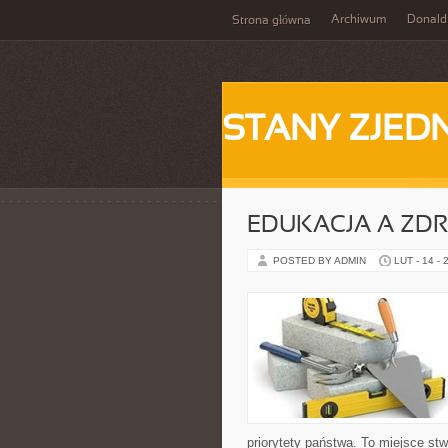
Archiwum
Donald
Strona główna
STANY ZJE
EDUKACJA A ZDR
POSTED BY ADMIN
LUT - 14 - 
priorytety państwa. To miejsce stw