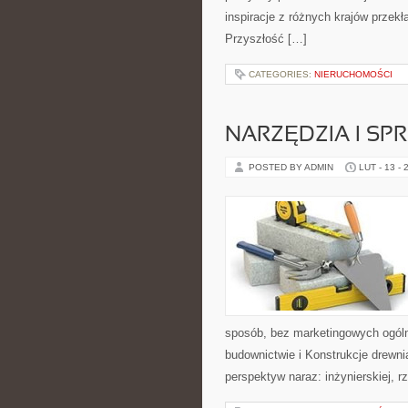
inspiracje z różnych krajów przek
Przyszłość […]
CATEGORIES:
NIERUCHOMOŚCI
NARZĘDZIA I SP
POSTED BY ADMIN
LUT - 13 - 
sposób, bez marketingowych ogólni
budownictwie i Konstrukcje drewni
perspektyw naraz: inżynierskiej, r