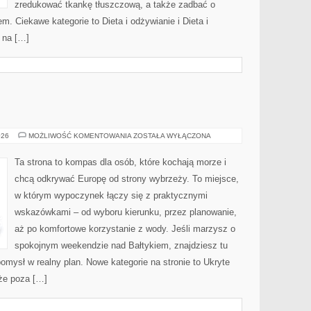
zredukować tkankę tłuszczową, a także zadbać o
em. Ciekawe kategorie to Dieta i odżywianie i Dieta i
ę na […]
TROPIKI
026
MOŻLIWOŚĆ KOMENTOWANIA
ZOSTAŁA WYŁĄCZONA
MARZEŃ
Ta strona to kompas dla osób, które kochają morze i
chcą odkrywać Europę od strony wybrzeży. To miejsce,
w którym wypoczynek łączy się z praktycznymi
wskazówkami – od wyboru kierunku, przez planowanie,
aż po komfortowe korzystanie z wody. Jeśli marzysz o
spokojnym weekendzie nad Bałtykiem, znajdziesz tu
omysł w realny plan. Nowe kategorie na stronie to Ukryte
aże poza […]