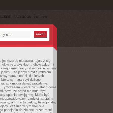
SCRIBE
FACEBOOK
TWITTER
 jeszcze do niedawna kojarzył się
 głównie z wysiłkiem, obowiązkiem i
ą regularnej pracy od wczesnej wiosny
 jesieni. Dla jednych był symbolem
mowystarczalności, dla innych
ą, która wymaga zbyt dużego
ia, aby mogła dawać prawdziwą
. Tymczasem w ostatnich latach coraz
 odkrywa, że ogród nie musi być
 aby spełniał swoją rolę. Może być
ę nieprzewidywalny, bardziej naturalny
owany, a mimo to piękny, funkcjonalny
kojący. Właśnie w tym tkwi siła
 podejścia do zielonej przestrzeni