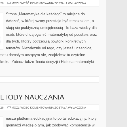
GEOMETRIA
026
MOŻLIWOŚĆ KOMENTOWANIA
ZOSTAŁA WYŁĄCZONA
Strona „Matematyka dla każdego” to miejsce do
ćwiczeń, w której wzory przestają być straszakiem, a
stają się praktyczną umiejętnością. To baza wiedzy dla
osób, które chcą ogarnić matematykę od podstaw, oraz
dla tych, którzy potrzebują powtórki konkretnych
tematów. Niezależnie od tego, czy jesteś uczennicą,
rostu dorosłym uczącym się, znajdziesz tu czytelne
kroku. Zobacz także Teoria decyzji i Historia matematyki.
ETODY NAUCZANIA
NOWATORSKIE
026
MOŻLIWOŚĆ KOMENTOWANIA
ZOSTAŁA WYŁĄCZONA
METODY
NAUCZANIA
nasza platforma edukacyjna to portal edukacyjny, który
gromadzi wiedzę o tym, jak zdobywać kompetencje w