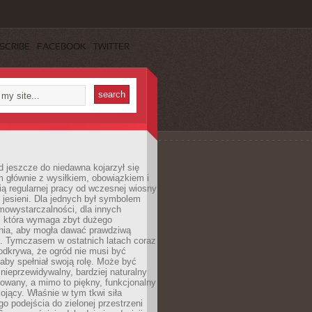
SCRIBE
FACEBOOK
TWITTER
 jeszcze do niedawna kojarzył się
 głównie z wysiłkiem, obowiązkiem i
ą regularnej pracy od wczesnej wiosny
 jesieni. Dla jednych był symbolem
mowystarczalności, dla innych
ą, która wymaga zbyt dużego
ia, aby mogła dawać prawdziwą
. Tymczasem w ostatnich latach coraz
 odkrywa, że ogród nie musi być
 aby spełniał swoją rolę. Może być
ę nieprzewidywalny, bardziej naturalny
owany, a mimo to piękny, funkcjonalny
kojący. Właśnie w tym tkwi siła
 podejścia do zielonej przestrzeni