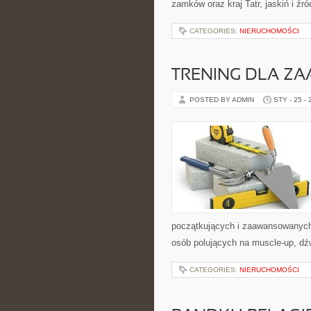
zamków oraz kraj Tatr, jaskiń i źr
CATEGORIES:
NIERUCHOMOŚCI
TRENING DLA 
POSTED BY ADMIN
STY - 25 -
początkujących i zaawansowanych, 
osób polujących na muscle-up, dź
CATEGORIES:
NIERUCHOMOŚCI