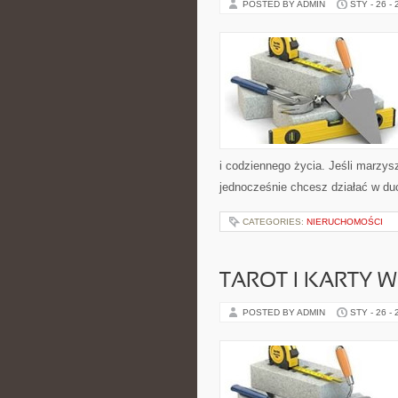
POSTED BY ADMIN
STY - 26 -
i codziennego życia. Jeśli marzys
jednocześnie chcesz działać w du
CATEGORIES:
NIERUCHOMOŚCI
TAROT I KARTY 
POSTED BY ADMIN
STY - 26 -