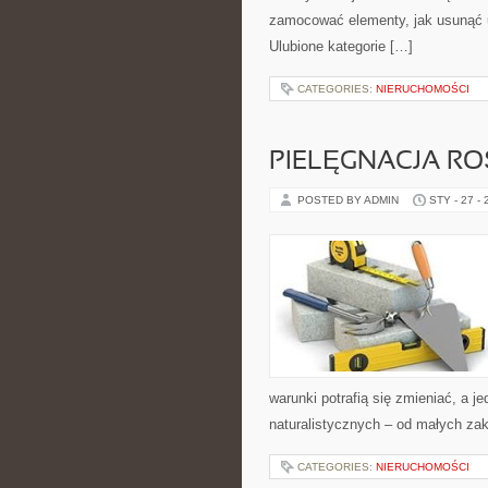
zamocować elementy, jak usunąć u
Ulubione kategorie […]
CATEGORIES:
NIERUCHOMOŚCI
PIELĘGNACJA RO
POSTED BY ADMIN
STY - 27 -
warunki potrafią się zmieniać, a 
naturalistycznych – od małych za
CATEGORIES:
NIERUCHOMOŚCI