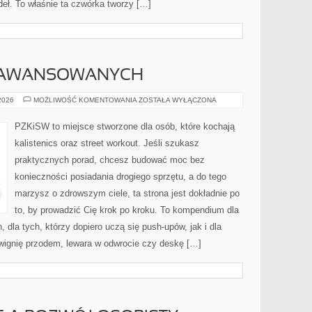
ódeł. To właśnie ta czwórka tworzy […]
ZAAWANSOWANYCH
TRENING
 2026
MOŻLIWOŚĆ KOMENTOWANIA
ZOSTAŁA WYŁĄCZONA
DLA
ZAAWANSOWANYCH
PZKiSW to miejsce stworzone dla osób, które kochają
kalistenics oraz street workout. Jeśli szukasz
praktycznych porad, chcesz budować moc bez
konieczności posiadania drogiego sprzętu, a do tego
marzysz o zdrowszym ciele, ta strona jest dokładnie po
to, by prowadzić Cię krok po kroku. To kompendium dla
dla tych, którzy dopiero uczą się push-upów, jak i dla
wignię przodem, lewara w odwrocie czy deskę […]