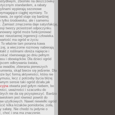
stydliwym, zbiorniki na deszczówkę
aktycznym standardem, a rabaty
bylinami wypierają sezonowe
wymagające ciągłej wymiany. To
awia, że ogród staje się bardziej
e tylko środowisku, ale i samemu
i. Zamiast zmęczenia daje satysfakcję,
esji tworzy przestrzeń odpoczynku.
anowany ogród może funkcjonować
bez nieustannej ingerencji człowieka.
wartość ma ogród w życiu
 To właśnie tam poranna kawa
zej, a wieczorne rozmowy nabierają
takt z roślinami obniża napięcie i
skać równowagę po dniu pełnym
asu i obowiązków. Dla dzieci ogród
ejscem odkrywania świata,
a owadów, zbierania pierwszych
umienia, skąd bierze się jedzenie. Dla
że być formą aktywności, która nie
ymusu, lecz z potrzeby bycia bliżej
wnym sensie taki ogród działa jak
acyjna
otwarta pod gołym niebem, bo
wości, uważności i szacunku do
órych nie da się przyspieszyć. Bardzo
wiskiem jest również powrót do
aw użytkowych. Nawet niewielki ogród
ić kilka krzaków pomidorów, zioła,
y sałatę. Nie chodzi tu jedynie o
, choć i ona ma znaczenie.