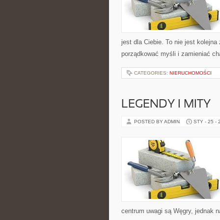
jest dla Ciebie. To nie jest kolej
porządkować myśli i zamieniać ch
CATEGORIES:
NIERUCHOMOŚCI
LEGENDY I MITY
POSTED BY ADMIN
STY - 25 -
centrum uwagi są Węgry, jednak nat