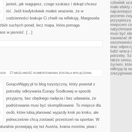
człowiek ucz
jesteś, jak reagujesz, czego szukasz i dokąd chcesz
małe efekty 
iść. Jeśli kiedykolwiek miałeś wrażenie, że w
najcenniejsz
pozornie zwy
codzienności brakuje Ci chwili na refleksję, Margoseila
przyspiesza 
miejscem ci
na zbiór suchych porad, lecz mapa, która pomaga
natychmiast
aos w jasność. […]
musi być ide
zauważać dr
sezonowości
oraz odpoczy
ludzi wraca 
potrzeby. Szu
także sensu,
życiem, któr
odkryją tę w
LEGENDY
zrezygnować
 2026
MOŻLIWOŚĆ KOMENTOWANIA
ZOSTAŁA WYŁĄCZONA
I
MITY
GorąceWęgry.pl to blog turystyczny, który powstał z
potrzeby odkrywania Europy Środkowej w sposób
przyjazny, bez zbędnego nadęcia i bez udawania, że
podróżowanie musi być skomplikowane. To miejsce dla
osób, które lubią planować wyjazdy krok po kroku, ale
jednocześnie chcą zostawić przestrzeń na spontan. W
uralnie przewijają się też Austria, kraina mostów, piwa i