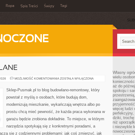
Ropa
Tagi
Spis Treści
Święty
SUB
DNOCZONE
LANE
Własny ogród
wielu osobom
PORADY
 2026
MOŻLIWOŚĆ KOMENTOWANIA
ZOSTAŁA WYŁĄCZONA
konieczności
BUDOWLANE
aż do późnej
Sklep-Pusmak.pl to blog budowlano-remontowy, który
spokoju i sa
przestrzeni
powstał z myślą o osobach, które budują dom,
zaangażowan
przyjemność
modernizują mieszkanie, wykańczają wnętrza albo po
więcej ludzi
prostu chcą mieć pewność, że każda praca wykonana w
perfekcyjny,
dziki, troch
garażu będzie zrobiona dokładnie. To miejsce, w którym
niż uporządk
narzędzia spotykają się z konkretnymi poradami, a
i niezwykle 
nowoczesnego
 łączą się z codziennymi problemami: jak coś zmierzyć, jak