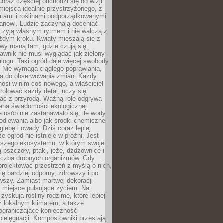
oraz częściej odchodzi się od wizji
miejsca idealnie przystrzyżonego, z
atami i roślinami podporządkowanymi
anowi. Ludzie zaczynają doceniać
e żyją własnym rytmem i nie walczą z
żdym kroku. Kwiaty mieszają się z
ewy rosną tam, gdzie czują się
trawnik nie musi wyglądać jak zielony
logu. Taki ogród daje więcej swobody i
. Nie wymaga ciągłego poprawiania,
za do obserwowania zmian. Każdy
nosi w nim coś nowego, a właściciel
rolować każdy detal, uczy się
ać z przyrodą. Ważną rolę odgrywa
iana świadomości ekologicznej.
e osób nie zastanawiało się, ile wody
odlewania albo jak środki chemiczne
glebę i owady. Dziś coraz lepiej
e ogród nie istnieje w próżni. Jest
kszego ekosystemu, w którym swoje
 pszczoły, ptaki, jeże, dżdżownice i
liczba drobnych organizmów. Gdy
rojektować przestrzeń z myślą o nich,
się bardziej odporny, zdrowszy i po
wszy. Zamiast martwej dekoracji
 miejsce pulsujące życiem. Na
 zyskują rośliny rodzime, które lepiej
z lokalnym klimatem, a także
 ograniczające konieczność
pielęgnacji. Kompostowniki przestają