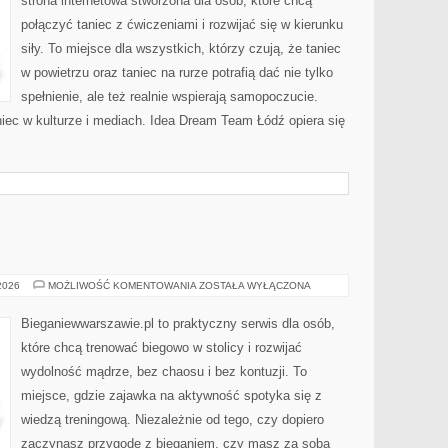
strona internetowa stworzona dla osób, które chcą
połączyć taniec z ćwiczeniami i rozwijać się w kierunku
siły. To miejsce dla wszystkich, którzy czują, że taniec
w powietrzu oraz taniec na rurze potrafią dać nie tylko
spełnienie, ale też realnie wspierają samopoczucie.
iec w kulturze i mediach. Idea Dream Team Łódź opiera się
SIŁOWNIA
 2026
MOŻLIWOŚĆ KOMENTOWANIA
ZOSTAŁA WYŁĄCZONA
Bieganiewwarszawie.pl to praktyczny serwis dla osób,
które chcą trenować biegowo w stolicy i rozwijać
wydolność mądrze, bez chaosu i bez kontuzji. To
miejsce, gdzie zajawka na aktywność spotyka się z
wiedzą treningową. Niezależnie od tego, czy dopiero
zaczynasz przygodę z bieganiem, czy masz za sobą