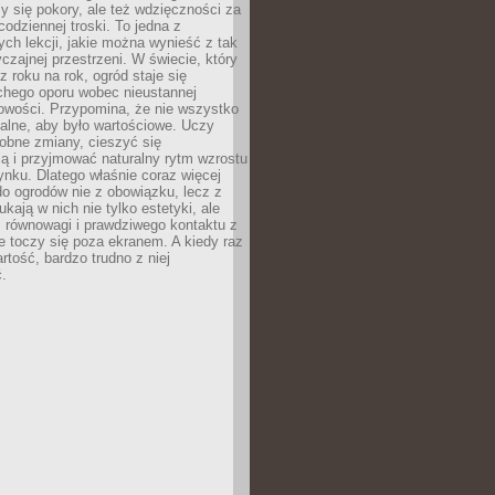
y się pokory, ale też wdzięczności za
codziennej troski. To jedna z
ych lekcji, jakie można wynieść z tak
czajnej przestrzeni. W świecie, który
z roku na rok, ogród staje się
chego oporu wobec nieustannej
owości. Przypomina, że nie wszystko
alne, aby było wartościowe. Uczy
obne zmiany, cieszyć się
ą i przyjmować naturalny rytm wzrostu
nku. Dlatego właśnie coraz więcej
do ogrodów nie z obowiązku, lecz z
kają w nich nie tylko estetyki, ale
 równowagi i prawdziwego kontaktu z
e toczy się poza ekranem. A kiedy raz
artość, bardzo trudno z niej
.