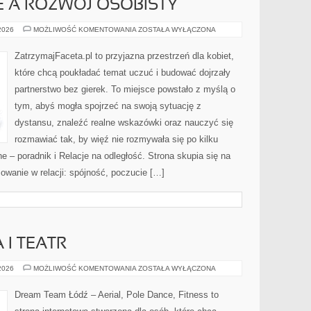
JE A ROZWÓJ OSOBISTY
RANDKI
 2026
MOŻLIWOŚĆ KOMENTOWANIA
ZOSTAŁA WYŁĄCZONA
I
RELACJE
A
ZatrzymajFaceta.pl to przyjazna przestrzeń dla kobiet,
ROZWÓJ
OSOBISTY
które chcą poukładać temat uczuć i budować dojrzały
partnerstwo bez gierek. To miejsce powstało z myślą o
tym, abyś mogła spojrzeć na swoją sytuację z
dystansu, znaleźć realne wskazówki oraz nauczyć się
rozmawiać tak, by więź nie rozmywała się po kilku
e – poradnik i Relacje na odległość. Strona skupia się na
owanie w relacji: spójność, poczucie […]
 I TEATR
TANIEC
 2026
MOŻLIWOŚĆ KOMENTOWANIA
ZOSTAŁA WYŁĄCZONA
A
SZTUKA
I
Dream Team Łódź – Aerial, Pole Dance, Fitness to
TEATR