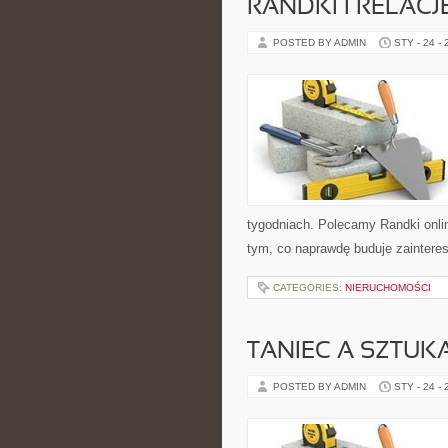
RANDKI I RELAC
POSTED BY ADMIN
STY - 24 -
tygodniach. Polecamy Randki onlin
tym, co naprawdę buduje zainteres
CATEGORIES:
NIERUCHOMOŚCI
TANIEC A SZTUKA
POSTED BY ADMIN
STY - 24 -