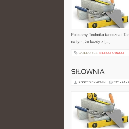
Polecamy Technika taneczna i Tan
na tym, że każdy z […]
CATEGORIES:
NIERUCHOMOŚCI
SIŁOWNIA
POSTED BY ADMIN
STY - 24 -