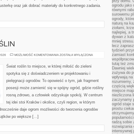
przy domu. C
ogrodu jako 
sterkę oraz jak dobrać materiały do konkretnego zadania.
równymi rab
surowemu pl
ogrody, któr
naturą na ka
ziołami, krz
najlepiej, a 
dywan z kata
mniej stresu
ŚLIN
lecz zapras
tydzień przy
zamiast kont
PIELĘGNACJA
 2026
MOŻLIWOŚĆ KOMENTOWANIA
ZOSTAŁA WYŁĄCZONA
ROŚLIN
współpracow
tutaj też zm
Świat roślin to miejsce, w której miłość do zieleni
Dawniej wiel
zużywa do p
spotyka się z doświadczeniem w projektowaniu i
wpływają na 
pielęgnacji ogrodów. To opowieść o tym, jak fragment
rozumiemy, ż
częścią wię
posesji może zamienić się w spójny ogród, gdzie rośliny
miejsce mają
rosną zdrowo, a człowiek odzyskuje spokój. W centrum
niezliczona 
zaczynamy p
tej idei stoi Kraków i okolice, czyli region, w którym
ogród staje 
prostu cieka
jednocześnie daje ogrom możliwości do tworzenia ogrodów
otrzymujemy
kątków po większe […]
popularności
radzą sobie 
rozwiązania
intensywnej 