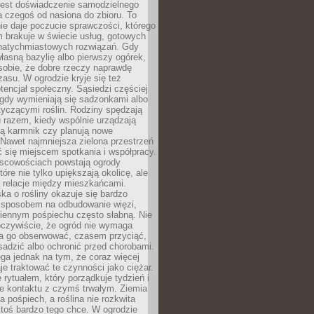
jest doświadczenie samodzielnego
 czegoś od nasiona do zbioru. To
e daje poczucie sprawczości, którego
m brakuje w świecie usług, gotowych
 natychmiastowych rozwiązań. Gdy
łasną bazylię albo pierwszy ogórek,
sobie, że dobre rzeczy naprawdę
zasu. W ogrodzie kryje się też
tencjał społeczny. Sąsiedzi częściej
 gdy wymieniają się sadzonkami albo
yczącymi roślin. Rodziny spędzają
 razem, kiedy wspólnie urządzają
ją karmnik czy planują nowe
Nawet najmniejsza zielona przestrzeń
 się miejscem spotkania i współpracy.
jscowościach powstają ogrody
tóre nie tylko upiększają okolicę, ale
ą relacje między mieszkańcami.
ka o rośliny okazuje się bardzo
sposobem na odbudowanie więzi,
ziennym pośpiechu często słabną. Nie
oczywiście, że ogród nie wymaga
ba go obserwować, czasem przyciąć,
sadzić albo ochronić przed chorobami.
ga jednak na tym, że coraz więcej
je traktować te czynności jako ciężar.
e rytuałem, który porządkuje tydzień i
ie kontaktu z czymś trwałym. Ziemia
a pośpiech, a roślina nie rozkwita
ktoś bardzo tego chce. W ogrodzie