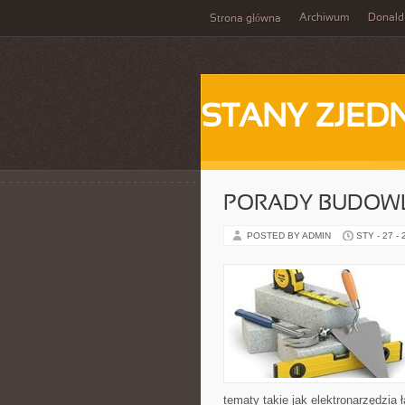
Archiwum
Donald
Strona główna
STANY ZJE
PORADY BUDOW
POSTED BY ADMIN
STY - 27 -
tematy takie jak elektronarzędzia