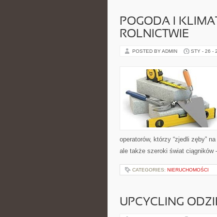
POGODA I KLIM
ROLNICTWIE
POSTED BY ADMIN
STY - 26 -
operatorów, którzy “zjedli zęby” na
ale także szeroki świat ciągników
CATEGORIES:
NIERUCHOMOŚCI
UPCYCLING ODZI