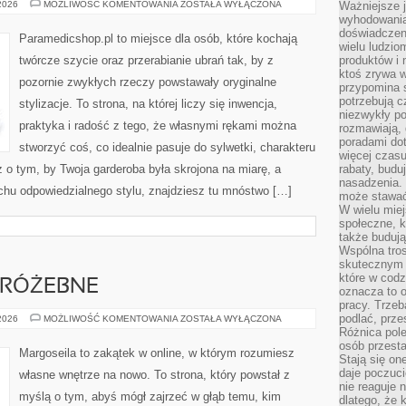
UPCYCLING
 2026
MOŻLIWOŚĆ KOMENTOWANIA
ZOSTAŁA WYŁĄCZONA
Ważniejsze 
ODZIEŻY
wyhodowania
doświadczeni
Paramedicshop.pl to miejsce dla osób, które kochają
wielu ludzio
twórcze szycie oraz przerabianie ubrań tak, by z
produktów i
ktoś zrywa w
pozornie zwykłych rzeczy powstawały oryginalne
przypomina 
potrzebują c
stylizacje. To strona, na której liczy się inwencja,
niezwykły po
praktyka i radość z tego, że własnymi rękami można
rozmawiają,
poradami dot
stworzyć coś, co idealnie pasuje do sylwetki, charakteru
więcej czasu
z o tym, by Twoja garderoba była skrojona na miarę, a
rabaty, budu
nasadzenia. 
chu odpowiedzialnego stylu, znajdziesz tu mnóstwo […]
może stawać
W wielu mie
społeczne, k
także buduj
Wspólna tros
skutecznym 
które w cod
WRÓŻEBNE
oznacza to 
pracy. Trze
podlać, prze
TAROT
 2026
MOŻLIWOŚĆ KOMENTOWANIA
ZOSTAŁA WYŁĄCZONA
I
Różnica pole
KARTY
osób przesta
WRÓŻEBNE
Margoseila to zakątek w online, w którym rozumiesz
Stają się on
daje poczuc
własne wnętrze na nowo. To strona, który powstał z
nie reaguje n
myślą o tym, abyś mógł zajrzeć w głąb temu, kim
dlatego, że 