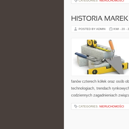
CATEGORIES:
NIERUCHOMOŚCI
HISTORIA MARE
POSTED BY ADMIN
KWI - 20 - 
fanów czterech kółek oraz osób o
technologiach, trendach rynkowych
codziennych zagadnieniach związ
CATEGORIES:
NIERUCHOMOŚCI