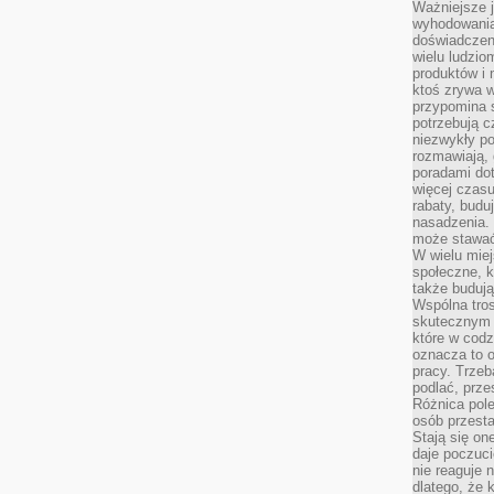
Ważniejsze 
wyhodowania
doświadczeni
wielu ludzio
produktów i
ktoś zrywa w
przypomina 
potrzebują c
niezwykły po
rozmawiają,
poradami dot
więcej czasu
rabaty, budu
nasadzenia. 
może stawać
W wielu mie
społeczne, k
także buduj
Wspólna tros
skutecznym 
które w cod
oznacza to 
pracy. Trze
podlać, prze
Różnica pole
osób przesta
Stają się on
daje poczuc
nie reaguje n
dlatego, że 