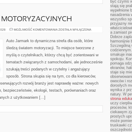
być czymś w
stają się pr
wypełnione 
nasadzenia 
K MOTORYZACYJNYCH
wszystko spr
przyjazny ni
właścicielow
HISTORIA
2026
MOŻLIWOŚĆ KOMENTOWANIA
ZOSTAŁA WYŁĄCZONA
a zamiast pr
MAREK
MOTORYZACYJNYCH
Dobrze zapl
Auto Jarmark to dynamiczna strefa dla osób, które
harmonijnie 
Szczególną 
śledzą światem motoryzacji. To miejsce tworzone z
codziennym.
smakuje inac
myślą o czytelnikach, którzy chcą być zorientowani w
spokoju. Kon
tematach związanych z samochodami, ale jednocześnie
pomaga odzy
ekranów, hał
szukają treści podanych w czytelny i angażujący
staje się mi
sposób. Strona skupia się na tym, co dla kierowców,
obserwowani
owoców i roz
bserwujących rozwój branży jest naprawdę ważne: nowych
dorosłych mo
wynika z prz
, bezpieczeństwie, ekologii, testach, porównaniach oraz
natury. W pe
anych z użytkowaniem […]
strona eduk
uczy cierpli
procesów, kt
ciekawym zja
prostych upr
może pomieśc
truskawki cz
oszczędność