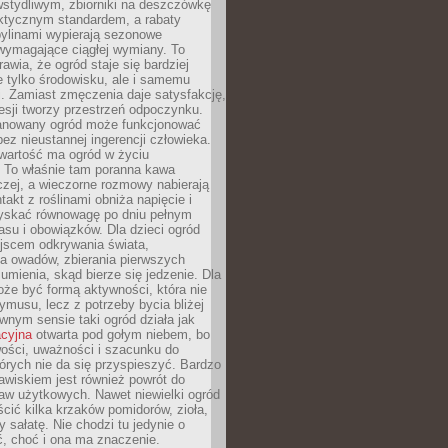
stydliwym, zbiorniki na deszczówkę
aktycznym standardem, a rabaty
bylinami wypierają sezonowe
wymagające ciągłej wymiany. To
awia, że ogród staje się bardziej
e tylko środowisku, ale i samemu
i. Zamiast zmęczenia daje satysfakcję,
esji tworzy przestrzeń odpoczynku.
anowany ogród może funkcjonować
bez nieustannej ingerencji człowieka.
wartość ma ogród w życiu
 To właśnie tam poranna kawa
zej, a wieczorne rozmowy nabierają
takt z roślinami obniża napięcie i
skać równowagę po dniu pełnym
asu i obowiązków. Dla dzieci ogród
ejscem odkrywania świata,
a owadów, zbierania pierwszych
umienia, skąd bierze się jedzenie. Dla
że być formą aktywności, która nie
ymusu, lecz z potrzeby bycia bliżej
wnym sensie taki ogród działa jak
acyjna
otwarta pod gołym niebem, bo
wości, uważności i szacunku do
órych nie da się przyspieszyć. Bardzo
wiskiem jest również powrót do
aw użytkowych. Nawet niewielki ogród
ić kilka krzaków pomidorów, zioła,
y sałatę. Nie chodzi tu jedynie o
, choć i ona ma znaczenie.