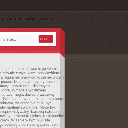
SCRIBE
FACEBOOK
TWITTER
 jeszcze do niedawna kojarzył się
 głównie z wysiłkiem, obowiązkiem i
ą regularnej pracy od wczesnej wiosny
 jesieni. Dla jednych był symbolem
mowystarczalności, dla innych
ą, która wymaga zbyt dużego
ia, aby mogła dawać prawdziwą
. Tymczasem w ostatnich latach coraz
 odkrywa, że ogród nie musi być
 aby spełniał swoją rolę. Może być
ę nieprzewidywalny, bardziej naturalny
owany, a mimo to piękny, funkcjonalny
kojący. Właśnie w tym tkwi siła
 podejścia do zielonej przestrzeni