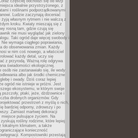
oraz częściej odchodzi się od wizji
miejsca idealnie przystrzyżonego, z
atami i roślinami podporządkowanymi
anowi. Ludzie zaczynają doceniać
e żyją własnym rytmem i nie walczą z
żdym kroku. Kwiaty mieszają się z
ewy rosną tam, gdzie czują się
trawnik nie musi wyglądać jak zielony
logu. Taki ogród daje więcej swobody i
. Nie wymaga ciągłego poprawiania,
za do obserwowania zmian. Każdy
nosi w nim coś nowego, a właściciel
rolować każdy detal, uczy się
ać z przyrodą. Ważną rolę odgrywa
iana świadomości ekologicznej.
e osób nie zastanawiało się, ile wody
odlewania albo jak środki chemiczne
glebę i owady. Dziś coraz lepiej
e ogród nie istnieje w próżni. Jest
kszego ekosystemu, w którym swoje
 pszczoły, ptaki, jeże, dżdżownice i
liczba drobnych organizmów. Gdy
rojektować przestrzeń z myślą o nich,
się bardziej odporny, zdrowszy i po
wszy. Zamiast martwej dekoracji
 miejsce pulsujące życiem. Na
 zyskują rośliny rodzime, które lepiej
z lokalnym klimatem, a także
 ograniczające konieczność
pielęgnacji. Kompostowniki przestają