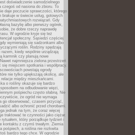
jest doświadczenie samodzielnego
 czegoś od nasiona do zbioru. To
e daje poczucie sprawczości, którego
m brakuje w świecie usług, gotowych
 natychmiastowych rozwiązań. Gdy
łasną bazylię albo pierwszy ogórek,
sobie, że dobre rzeczy naprawdę
zasu. W ogrodzie kryje się też
tencjał społeczny. Sąsiedzi częściej
 gdy wymieniają się sadzonkami albo
yczącymi roślin. Rodziny spędzają
 razem, kiedy wspólnie urządzają
ją karmnik czy planują nowe
Nawet najmniejsza zielona przestrzeń
 się miejscem spotkania i współpracy.
jscowościach powstają ogrody
tóre nie tylko upiększają okolicę, ale
ą relacje między mieszkańcami.
ka o rośliny okazuje się bardzo
sposobem na odbudowanie więzi,
ziennym pośpiechu często słabną. Nie
oczywiście, że ogród nie wymaga
ba go obserwować, czasem przyciąć,
sadzić albo ochronić przed chorobami.
ga jednak na tym, że coraz więcej
je traktować te czynności jako ciężar.
e rytuałem, który porządkuje tydzień i
ie kontaktu z czymś trwałym. Ziemia
a pośpiech, a roślina nie rozkwita
ktoś bardzo tego chce. W ogrodzie