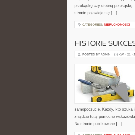
przekąskę czy drobną przekąskę. 
stronie pojawiają się […]
CATEGORIES:
NIERUCHOMOŚCI
HISTORIE SUKCE
POSTED BY ADMIN
KWI - 21 - 
samopoczucie. Każdy, kto szuka insp
znajdzie tutaj pomocne wskazówki
Na stronie publikowane […]