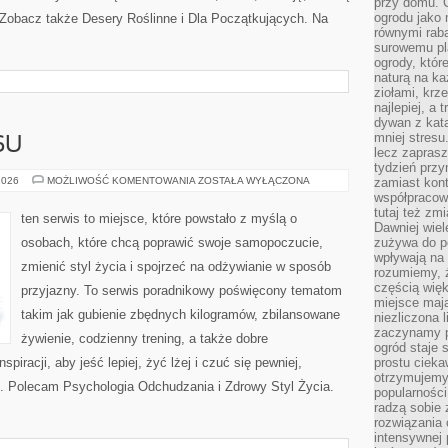
przy domu. C
ogrodu jako 
Zobacz także Desery Roślinne i Dla Początkujących. Na
równymi rab
surowemu pl
ogrody, któr
naturą na ka
ziołami, krz
najlepiej, a 
dywan z kata
mniej stresu
SU
lecz zapras
tydzień przy
HISTORIE
2026
MOŻLIWOŚĆ KOMENTOWANIA
ZOSTAŁA WYŁĄCZONA
zamiast kont
SUKCESU
współpracow
tutaj też zm
ten serwis to miejsce, które powstało z myślą o
Dawniej wiel
osobach, które chcą poprawić swoje samopoczucie,
zużywa do p
wpływają na 
zmienić styl życia i spojrzeć na odżywianie w sposób
rozumiemy, ż
częścią wię
przyjazny. To serwis poradnikowy poświęcony tematom
miejsce mają
takim jak gubienie zbędnych kilogramów, zbilansowane
niezliczona 
zaczynamy p
żywienie, codzienny trening, a także dobre
ogród staje 
iracji, aby jeść lepiej, żyć lżej i czuć się pewniej,
prostu cieka
otrzymujemy
. Polecam Psychologia Odchudzania i Zdrowy Styl Życia.
popularności
radzą sobie 
rozwiązania
intensywnej 