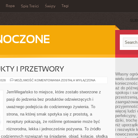
Ropa
Tagi
Spis Treści
Święty
SUB
DNOCZONE
TY I PRZETWORY
Własny ogród
wielu osobom
DOMOWE
2026
MOŻLIWOŚĆ KOMENTOWANIA
ZOSTAŁA WYŁĄCZONA
konieczności
PRODUKTY
I
aż do późnej
PRZETWORY
JemWegańsko to miejsce, które zostało stworzone z
spokoju i sa
przestrzeni
pasji do jedzenia bez produktów odzwierzęcych i
zaangażowan
przyjemność
uważnego podejścia do codziennego żywienia. To
więcej ludzi
strona, na której smak spotyka się z prostotą, a
perfekcyjny,
dziki, troch
receptury pokazują, że roślinne gotowanie może być
niż uporządk
różnorodna, lekka i jednocześnie pożywna. To źródło
i niezwykle 
nowoczesnego
ją codziennych rozwiązań na śniadanie, obiad, kolację, słodką