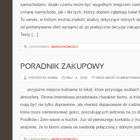
samochodami, dzięki czemu może być wygodnym miejscem zarów
zmianę samochodu, jak i dla tych, którzy dopiero zgłębiają świa
To serwis, w którym można znaleźć analizy dotyczące różnych as
od porównywania ofert wynajmu aż po praktyczne decyzje zakupo
Testy […]
CATEGORIES:
NIERUCHOMOŚCI
PORADNIK ZAKUPOWY
POSTED BY ADMIN
MAJ - 4 - 2026
MOŻLIWOŚĆ KOMENTOWAN
przyjazne miejsce kulinarne to lokal, które przyciąga osobac
atmosferę. Strona internetowa przedstawia charakter bistro, w kt
mają być nie tylko doprawione, ale również dopasowane do codzie
która może zainteresować gości, poszukujących jedzenia na co 
Posiłków i Zero-waste w kuchni. Już od pierwszego kontaktu z 
wrażenie, że to bistro stawia na swobodę połączoną z dobrym pod
CATEGORIES:
NIERUCHOMOŚCI