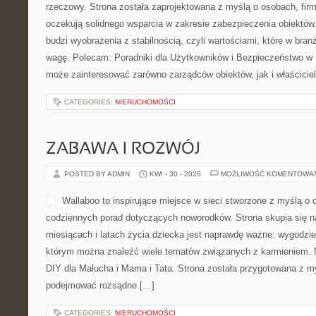
rzeczowy. Strona została zaprojektowana z myślą o osobach, firma
oczekują solidnego wsparcia w zakresie zabezpieczenia obiektó
budzi wyobrażenia z stabilnością, czyli wartościami, które w br
wagę. Polecam: Poradniki dla Użytkowników i Bezpieczeństwo w F
może zainteresować zarówno zarządców obiektów, jak i właścicieli
CATEGORIES:
NIERUCHOMOŚCI
ZABAWA I ROZWÓJ
POSTED BY ADMIN
KWI - 30 - 2026
MOŻLIWOŚĆ KOMENTOWA
Wallaboo to inspirujące miejsce w sieci stworzone z myślą o 
codziennych porad dotyczących noworodków. Strona skupia się n
miesiącach i latach życia dziecka jest naprawdę ważne: wygodzie
którym można znaleźć wiele tematów związanych z karmieniem. No
DIY dla Malucha i Mama i Tata. Strona została przygotowana z m
podejmować rozsądne […]
CATEGORIES:
NIERUCHOMOŚCI