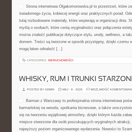
Strona internetowa Olgakomorowska.pl to przestrzeń, które z
świadomego życia, kobiecej energii oraz praktycznych porad. O
tutaj rozbudowane materiały, które wspierają w organizacji dnia. 
myślą o osobach, które cenią oryginalności oraz połączenia estety
można znaleźć publikacje dotyczące stylu, urody, wellness, a t
domem. Treści są tworzone w sposób przystępny, dzięki czemu 
mogą łatwo odnaleźć […]
CATEGORIES:
NIERUCHOMOŚCI
WHISKY, RUM I TRUNKI STARZON
POSTED BY ADMIN
MAJ - 9 - 2026
MOŻLIWOŚĆ KOMENTOWAN
Barman z Warszawy to profesjonalna strona internetowa poś
barmańskiej na wesela, spotkania biznesowe, a także uroczystośc
się na tworzeniu wyjątkowej atmosfery, dzięki którym każda zabaw
miejsce stworzone dla osób poszukujących oryginalnych atrakcji,
najwyższy poziom organizowanego wydarzenia. Nowości to Szam