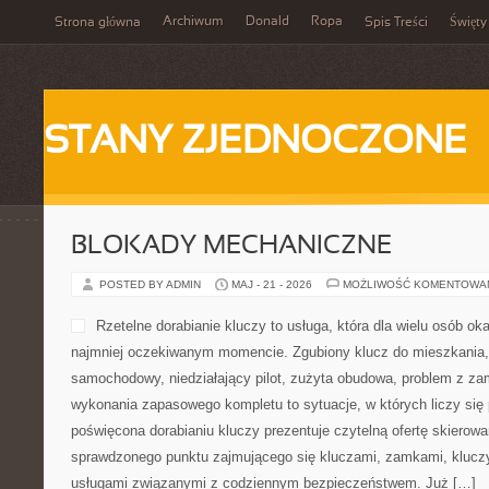
Archiwum
Donald
Ropa
Strona główna
Spis Treści
Święty
STANY ZJEDNOCZONE
BLOKADY MECHANICZNE
POSTED BY ADMIN
MAJ - 21 - 2026
MOŻLIWOŚĆ KOMENTOWA
Rzetelne dorabianie kluczy to usługa, która dla wielu osób ok
najmniej oczekiwanym momencie. Zgubiony klucz do mieszkania
samochodowy, niedziałający pilot, zużyta obudowa, problem z za
wykonania zapasowego kompletu to sytuacje, w których liczy się 
poświęcona dorabianiu kluczy prezentuje czytelną ofertę skierowa
sprawdzonego punktu zajmującego się kluczami, zamkami, kluc
usługami związanymi z codziennym bezpieczeństwem. Już […]