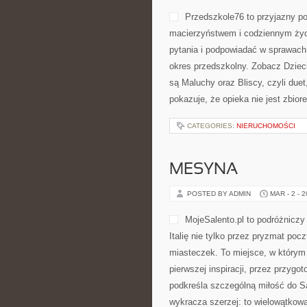
Przedszkole76 to przyjazny po
macierzyństwem i codziennym życi
pytania i podpowiadać w sprawach,
okres przedszkolny. Zobacz Dziec
są Maluchy oraz Bliscy, czyli duet
pokazuje, że opieka nie jest zbio
CATEGORIES:
NIERUCHOMOŚCI
MESYNA
POSTED BY ADMIN
MAR - 2 - 
MojeSalento.pl to podróżniczy
Italię nie tylko przez pryzmat po
miasteczek. To miejsce, w którym 
pierwszej inspiracji, przez przyg
podkreśla szczególną miłość do Sal
wykracza szerzej: to wielowątkow