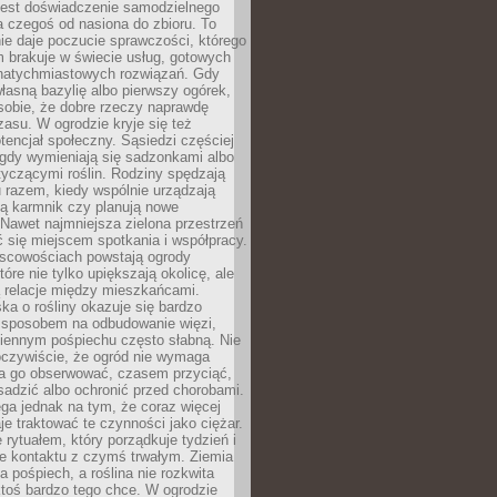
jest doświadczenie samodzielnego
 czegoś od nasiona do zbioru. To
e daje poczucie sprawczości, którego
m brakuje w świecie usług, gotowych
 natychmiastowych rozwiązań. Gdy
łasną bazylię albo pierwszy ogórek,
sobie, że dobre rzeczy naprawdę
zasu. W ogrodzie kryje się też
tencjał społeczny. Sąsiedzi częściej
 gdy wymieniają się sadzonkami albo
yczącymi roślin. Rodziny spędzają
 razem, kiedy wspólnie urządzają
ją karmnik czy planują nowe
Nawet najmniejsza zielona przestrzeń
 się miejscem spotkania i współpracy.
jscowościach powstają ogrody
tóre nie tylko upiększają okolicę, ale
ą relacje między mieszkańcami.
ka o rośliny okazuje się bardzo
sposobem na odbudowanie więzi,
ziennym pośpiechu często słabną. Nie
oczywiście, że ogród nie wymaga
ba go obserwować, czasem przyciąć,
sadzić albo ochronić przed chorobami.
ga jednak na tym, że coraz więcej
je traktować te czynności jako ciężar.
e rytuałem, który porządkuje tydzień i
ie kontaktu z czymś trwałym. Ziemia
a pośpiech, a roślina nie rozkwita
ktoś bardzo tego chce. W ogrodzie