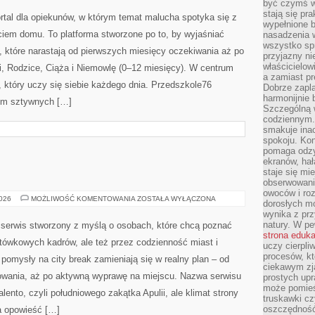
być czymś w
DIETA
stają się pr
DZIECKA
rtal dla opiekunów, w którym temat malucha spotyka się z
wypełnione 
em domu. To platforma stworzone po to, by wyjaśniać
nasadzenia 
wszystko spr
 które narastają od pierwszych miesięcy oczekiwania aż po
przyjazny ni
właścicielow
i, Rodzice, Ciąża i Niemowlę (0–12 miesięcy). W centrum
a zamiast pr
, który uczy się siebie każdego dnia. Przedszkole76
Dobrze zapl
harmonijnie 
rem sztywnych […]
Szczególną 
codziennym.
smakuje inac
spokoju. Kon
pomaga odzy
ekranów, hał
staje się mi
obserwowani
owoców i roz
MESYNA
2026
MOŻLIWOŚĆ KOMENTOWANIA
ZOSTAŁA WYŁĄCZONA
dorosłych mo
wynika z prz
natury. W pe
 serwis stworzony z myślą o osobach, które chcą poznać
strona eduk
cztówkowych kadrów, ale też przez codzienność miast i
uczy cierpli
procesów, kt
pomysły na city break zamieniają się w realny plan – od
ciekawym zja
otowania, aż po aktywną wyprawę na miejscu. Nazwa serwisu
prostych upr
może pomieśc
ento, czyli południowego zakątka Apulii, ale klimat strony
truskawki cz
oszczędność
a opowieść […]