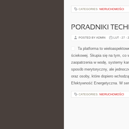
CATEGORIES:
NIERUCHOMOŚCI
PORADNIKI TECH
POSTED BY ADMIN
LUT - 27 - 
Ta platforma to wieloaspektow
ściekowej. Skupia się na tym, co
zaopatrzenia w wodę, systemy kana
sposób merytoryczny, ale jednocześ
oraz osoby, które dopiero wchodzą
Efektywność Energetyczna. W ser
CATEGORIES:
NIERUCHOMOŚCI