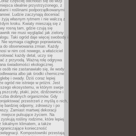
oraz częściej odchodzi się od wizji
miejsca idealnie przystrzyżonego, z
atami i roślinami podporządkowanymi
anowi. Ludzie zaczynają doceniać
e żyją własnym rytmem i nie walczą z
żdym kroku. Kwiaty mieszają się z
ewy rosną tam, gdzie czują się
trawnik nie musi wyglądać jak zielony
logu. Taki ogród daje więcej swobody i
. Nie wymaga ciągłego poprawiania,
za do obserwowania zmian. Każdy
nosi w nim coś nowego, a właściciel
rolować każdy detal, uczy się
ać z przyrodą. Ważną rolę odgrywa
iana świadomości ekologicznej.
e osób nie zastanawiało się, ile wody
odlewania albo jak środki chemiczne
glebę i owady. Dziś coraz lepiej
e ogród nie istnieje w próżni. Jest
kszego ekosystemu, w którym swoje
 pszczoły, ptaki, jeże, dżdżownice i
liczba drobnych organizmów. Gdy
rojektować przestrzeń z myślą o nich,
się bardziej odporny, zdrowszy i po
wszy. Zamiast martwej dekoracji
 miejsce pulsujące życiem. Na
 zyskują rośliny rodzime, które lepiej
z lokalnym klimatem, a także
 ograniczające konieczność
pielęgnacji. Kompostowniki przestają