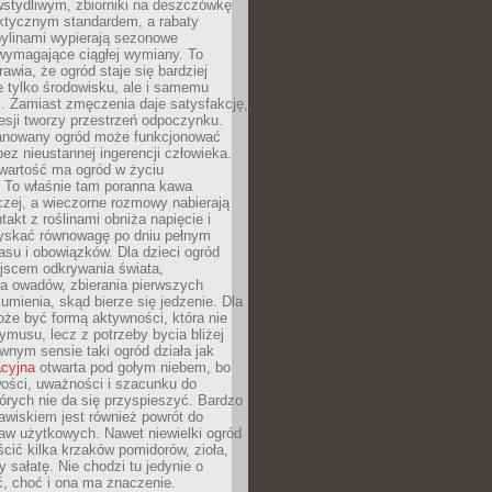
stydliwym, zbiorniki na deszczówkę
aktycznym standardem, a rabaty
bylinami wypierają sezonowe
wymagające ciągłej wymiany. To
awia, że ogród staje się bardziej
e tylko środowisku, ale i samemu
i. Zamiast zmęczenia daje satysfakcję,
esji tworzy przestrzeń odpoczynku.
anowany ogród może funkcjonować
bez nieustannej ingerencji człowieka.
wartość ma ogród w życiu
 To właśnie tam poranna kawa
zej, a wieczorne rozmowy nabierają
takt z roślinami obniża napięcie i
skać równowagę po dniu pełnym
asu i obowiązków. Dla dzieci ogród
ejscem odkrywania świata,
a owadów, zbierania pierwszych
umienia, skąd bierze się jedzenie. Dla
że być formą aktywności, która nie
ymusu, lecz z potrzeby bycia bliżej
wnym sensie taki ogród działa jak
acyjna
otwarta pod gołym niebem, bo
wości, uważności i szacunku do
órych nie da się przyspieszyć. Bardzo
wiskiem jest również powrót do
aw użytkowych. Nawet niewielki ogród
ić kilka krzaków pomidorów, zioła,
y sałatę. Nie chodzi tu jedynie o
, choć i ona ma znaczenie.