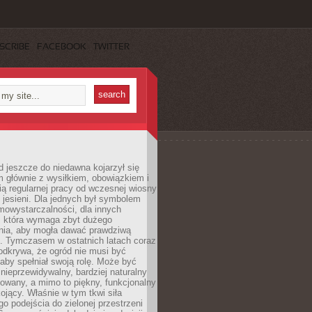
SCRIBE
FACEBOOK
TWITTER
 jeszcze do niedawna kojarzył się
 głównie z wysiłkiem, obowiązkiem i
ą regularnej pracy od wczesnej wiosny
 jesieni. Dla jednych był symbolem
mowystarczalności, dla innych
ą, która wymaga zbyt dużego
ia, aby mogła dawać prawdziwą
. Tymczasem w ostatnich latach coraz
 odkrywa, że ogród nie musi być
 aby spełniał swoją rolę. Może być
ę nieprzewidywalny, bardziej naturalny
owany, a mimo to piękny, funkcjonalny
kojący. Właśnie w tym tkwi siła
 podejścia do zielonej przestrzeni