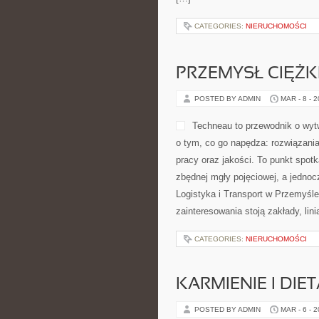
CATEGORIES:
NIERUCHOMOŚCI
PRZEMYSŁ CIĘŻK
POSTED BY ADMIN
MAR - 8 - 
Techneau to przewodnik o wyt
o tym, co go napędza: rozwiązaniac
pracy oraz jakości. To punkt spot
zbędnej mgły pojęciowej, a jednoc
Logistyka i Transport w Przemyśle
zainteresowania stoją zakłady, lin
CATEGORIES:
NIERUCHOMOŚCI
KARMIENIE I DIE
POSTED BY ADMIN
MAR - 6 - 