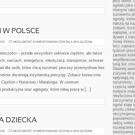
przy domu. C
ogrodu jako 
równymi rab
surowemu pl
ogrody, któr
naturą na ka
ziołami, krz
I W POLSCE
najlepiej, a 
dywan z kata
mniej stresu
PRZEMYSŁ
2026
MOŻLIWOŚĆ KOMENTOWANIA
ZOSTAŁA WYŁĄCZONA
CIĘŻKI
lecz zapras
W
tydzień przy
POLSCE
wórczości – przede wszystkim sektorze ciężkim, ale także
zamiast kont
współpracow
h, sieciach, energetyce, robotyzacji, transporcie, ochronie
tutaj też zm
kań dla osób, które chcą rozumieć procesy przemysłowe bez
Dawniej wiel
zużywa do p
ześnie doceniają inżynierską precyzję. Zobacz koniecznie
wpływają na 
 Ciężkim i Hutnictwo i Metalurgia. W centrum
rozumiemy, ż
częścią wię
ia produkcyjna oraz agregaty, które robią pracę w […]
miejsce mają
niezliczona 
zaczynamy p
ogród staje 
prostu cieka
otrzymujemy
popularności
TA DZIECKA
radzą sobie 
rozwiązania
KARMIENIE
2026
MOŻLIWOŚĆ KOMENTOWANIA
ZOSTAŁA WYŁĄCZONA
intensywnej 
I