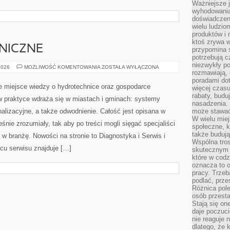
Ważniejsze 
wyhodowania
doświadczeni
wielu ludzio
produktów i
ktoś zrywa w
NICZNE
przypomina 
potrzebują c
niezwykły po
PORADNIKI
2026
MOŻLIWOŚĆ KOMENTOWANIA
ZOSTAŁA WYŁĄCZONA
rozmawiają,
TECHNICZNE
poradami dot
e miejsce wiedzy o hydrotechnice oraz gospodarce
więcej czasu
rabaty, budu
 w praktyce wdraża się w miastach i gminach: systemy
nasadzenia. 
lizacyjne, a także odwodnienie. Całość jest opisana w
może stawać
W wielu mie
nie zrozumiały, tak aby po treści mogli sięgać specjaliści
społeczne, k
także buduj
 w branżę. Nowości na stronie to Diagnostyka i Serwis i
Wspólna tros
cu serwisu znajduje […]
skutecznym 
które w cod
oznacza to 
pracy. Trze
podlać, prze
Różnica pole
osób przesta
Stają się on
daje poczuc
nie reaguje n
dlatego, że 