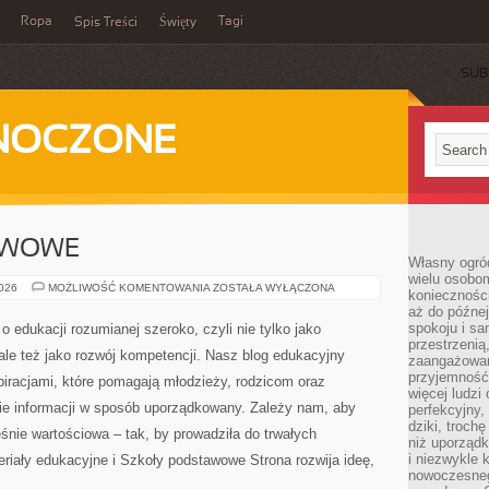
Ropa
Tagi
Spis Treści
Święty
SUB
DNOCZONE
AWOWE
Własny ogród
wielu osobom
SZKOŁY
2026
MOŻLIWOŚĆ KOMENTOWANIA
ZOSTAŁA WYŁĄCZONA
konieczności
PODSTAWOWE
aż do późnej
spokoju i sa
 edukacji rozumianej szeroko, czyli nie tylko jako
przestrzeni
ale też jako rozwój kompetencji. Nasz blog edukacyjny
zaangażowan
przyjemność
iracjami, które pomagają młodzieży, rodzicom oraz
więcej ludzi
e informacji w sposób uporządkowany. Zależy nam, aby
perfekcyjny,
dziki, troch
śnie wartościowa – tak, by prowadziła do trwałych
niż uporządk
i niezwykle 
eriały edukacyjne i Szkoły podstawowe Strona rozwija ideę,
nowoczesnego