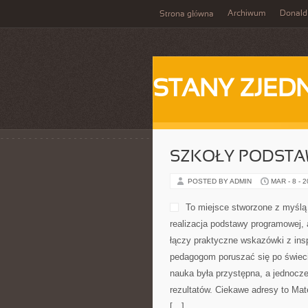
Archiwum
Donald
Strona główna
STANY ZJE
SZKOŁY PODST
POSTED BY ADMIN
MAR - 8 - 
To miejsce stworzone z myślą o
realizacja podstawy programowej, 
łączy praktyczne wskazówki z insp
pedagogom poruszać się po świeci
nauka była przystępna, a jednocze
rezultatów. Ciekawe adresy to Mat
[…]