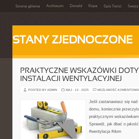
Archiwum
Donald
Ropa
Strona główna
Spis Treści
Święty
STANY ZJEDNOCZONE
PRAKTYCZNE WSKAZÓWKI DOTY
INSTALACJI WENTYLACYJNEJ
POSTED BY ADMIN
MAJ - 13 - 2025
MOŻLIWOŚĆ KOMENTOWA
Jeśli zastanawiasz się nad 
domu, koniecznie przeczyta
praktycznymi wskazówkami
Sprawdź, jak dbać o jakoś
#wentylacja #dom