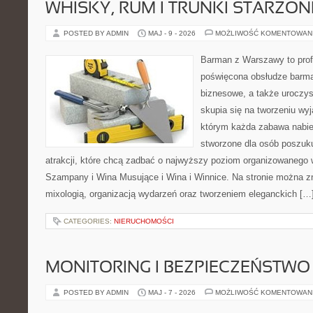
WHISKY, RUM I TRUNKI STARZON
POSTED BY ADMIN
MAJ - 9 - 2026
MOŻLIWOŚĆ KOMENTOWAN
Barman z Warszawy to profe
poświęcona obsłudze barma
biznesowe, a także uroczys
skupia się na tworzeniu wyj
którym każda zabawa nabier
stworzone dla osób poszuk
atrakcji, które chcą zadbać o najwyższy poziom organizowanego 
Szampany i Wina Musujące i Wina i Winnice. Na stronie można zn
mixologią, organizacją wydarzeń oraz tworzeniem eleganckich […
CATEGORIES:
NIERUCHOMOŚCI
MONITORING I BEZPIECZEŃSTWO
POSTED BY ADMIN
MAJ - 7 - 2026
MOŻLIWOŚĆ KOMENTOWAN