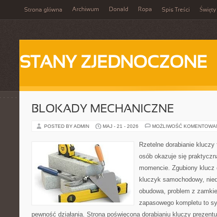
Archiwum
Donald
Ropa
Strona główna
Spis Treści
Święty
STANY ZJEDNOCZONE
BLOKADY MECHANICZNE
POSTED BY ADMIN
MAJ - 21 - 2026
MOŻLIWOŚĆ KOMENTOWA
Rzetelne dorabianie kluczy t
osób okazuje się praktycz
momencie. Zgubiony klucz 
kluczyk samochodowy, niedz
obudowa, problem z zamkie
zapasowego kompletu to syt
pewność działania. Strona poświęcona dorabianiu kluczy prezentuj