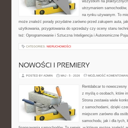
wszystkim na praktycznych
utrzymaniem samochodów, 
na rynku używanym. To mie
może znaleźć porady przydatne zarówno przed zakupem auta, jak
użytkowania, przygotowania do sprzedaży czy oceny stanu techn
też: Oprogramowanie i Sztuczna Inteligencja i Autonomiczne Poja
CATEGORIES:
NIERUCHOMOŚCI
NOWOŚCI I PREMIERY
POSTED BY ADMIN
MAJ - 5 - 2026
MOŻLIWOŚĆ KOMENTOWAN
Rentdabcar to nowoczesny s
z myślą o osobach, które i
Strona zestawia wiele kon
z samochodami, dzięki c
miejscem zarówno dla osób
samochodu, jak i dla tych, 
finansowania samochodów. To serwis, w którym można znaleźć a