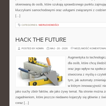
skierowaną do osób, które szukają sprawdzonego punktu zajmują
kluczykami samochodowymi oraz usługami związanymi z codzie
[…]
CATEGORIES:
NIERUCHOMOŚCI
HACK THE FUTURE
POSTED BY ADMIN
MAJ - 20 - 2026
MOŻLIWOŚĆ KOMENTOWA
Augmentyka to technologicz
dla osób, które chcą śledzić
oraz jego wpływ na społecz
stworzona z myślą o czyteln
tym, jak automaty zmieniają
w którym innowacyjność nie
jako suchy zbiór faktów, ale jako żywy temat. Na stronie można 
zagadnieniom, które jeszcze niedawno kojarzyły się głównie z św
coraz […]