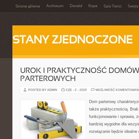
Archiwum
Donald
Ropa
Strona główna
Spis Treści
Święty
STANY ZJEDNOCZONE
UROK I PRAKTYCZNOŚĆ DOMÓ
PARTEROWYCH
POSTED BY ADMIN
CZE - 2 - 2025
MOŻLIWOŚĆ KOMENTOWAN
Dom parterowy charakteryzuj
także praktycznością. Brak
funkcjonowanie i sprawia, ż
bardziej wygodne dla wszy
rozwiązanie będzie idealne