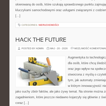
skierowaną do osób, które szukają sprawdzonego punktu zajmują
kluczykami samochodowymi oraz usługami związanymi z codzie
[…]
CATEGORIES:
NIERUCHOMOŚCI
HACK THE FUTURE
POSTED BY ADMIN
MAJ - 20 - 2026
MOŻLIWOŚĆ KOMENTOWA
Augmentyka to technologicz
dla osób, które chcą śledzić
oraz jego wpływ na społecz
stworzona z myślą o czyteln
tym, jak automaty zmieniają
w którym innowacyjność nie
jako suchy zbiór faktów, ale jako żywy temat. Na stronie można 
zagadnieniom, które jeszcze niedawno kojarzyły się głównie z św
coraz […]