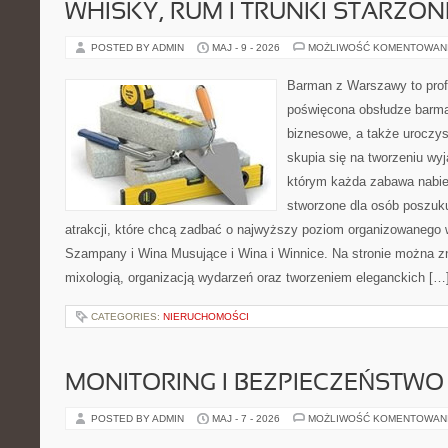
WHISKY, RUM I TRUNKI STARZON
POSTED BY ADMIN
MAJ - 9 - 2026
MOŻLIWOŚĆ KOMENTOWAN
Barman z Warszawy to profe
poświęcona obsłudze barma
biznesowe, a także uroczys
skupia się na tworzeniu wyj
którym każda zabawa nabier
stworzone dla osób poszuk
atrakcji, które chcą zadbać o najwyższy poziom organizowanego 
Szampany i Wina Musujące i Wina i Winnice. Na stronie można zn
mixologią, organizacją wydarzeń oraz tworzeniem eleganckich […
CATEGORIES:
NIERUCHOMOŚCI
MONITORING I BEZPIECZEŃSTWO
POSTED BY ADMIN
MAJ - 7 - 2026
MOŻLIWOŚĆ KOMENTOWAN