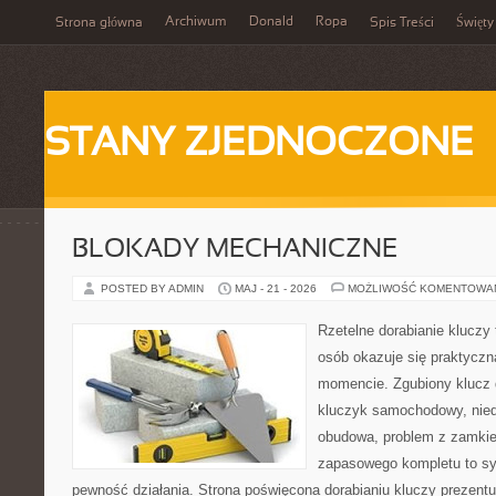
Archiwum
Donald
Ropa
Strona główna
Spis Treści
Święty
STANY ZJEDNOCZONE
BLOKADY MECHANICZNE
POSTED BY ADMIN
MAJ - 21 - 2026
MOŻLIWOŚĆ KOMENTOWA
Rzetelne dorabianie kluczy t
osób okazuje się praktycz
momencie. Zgubiony klucz 
kluczyk samochodowy, niedz
obudowa, problem z zamkie
zapasowego kompletu to syt
pewność działania. Strona poświęcona dorabianiu kluczy prezentuj