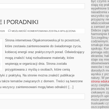
być czymś w
stają się pr
wypełnione 
nasadzenia 
wszystko spr
przyjazny ni
 I PORADNIKI
właścicielow
a zamiast pr
Dobrze zapl
ŻYCIE
 2026
MOŻLIWOŚĆ KOMENTOWANIA
ZOSTAŁA WYŁĄCZONA
CODZIENNE
harmonijnie 
I
Szczególną 
PORADNIKI
Strona internetowa Olgakomorowska.pl to przestrzeń,
codziennym.
smakuje inac
które zestawia zainteresowanie do świadomego życia,
spokoju. Kon
kobiecej energii oraz praktycznych porad. Odwiedzający
pomaga odzy
ekranów, hał
mogą znaleźć tutaj rozbudowane materiały, które
staje się mi
obserwowani
wspierają w organizacji dnia. Strona została
owoców i roz
przygotowana z myślą o osobach, które cenią
dorosłych mo
wynika z prz
tyki z praktyką. Na stronie można znaleźć publikacje
natury. W pe
, a także tematów związanych z domem. Treści są tworzone
strona eduk
uczy cierpli
mu wszyscy zainteresowani mogą łatwo odnaleźć […]
procesów, kt
ciekawym zja
prostych upr
może pomieśc
truskawki cz
oszczędność