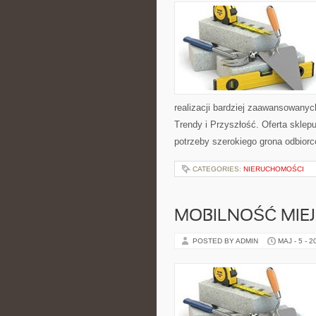
realizacji bardziej zaawansowanyc
Trendy i Przyszłość. Oferta skle
potrzeby szerokiego grona odbiorc
CATEGORIES:
NIERUCHOMOŚCI
MOBILNOŚĆ MIE
POSTED BY ADMIN
MAJ - 5 - 2