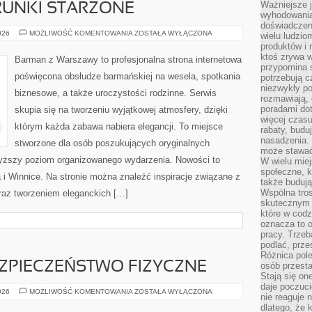
Ważniejsze 
TRUNKI STARZONE
wyhodowania
doświadczeni
WHISKY,
026
MOŻLIWOŚĆ KOMENTOWANIA
ZOSTAŁA WYŁĄCZONA
wielu ludzio
RUM
produktów i
I
TRUNKI
ktoś zrywa w
Barman z Warszawy to profesjonalna strona internetowa
STARZONE
przypomina 
poświęcona obsłudze barmańskiej na wesela, spotkania
potrzebują c
niezwykły po
biznesowe, a także uroczystości rodzinne. Serwis
rozmawiają,
poradami dot
skupia się na tworzeniu wyjątkowej atmosfery, dzięki
więcej czasu
którym każda zabawa nabiera elegancji. To miejsce
rabaty, budu
nasadzenia. 
stworzone dla osób poszukujących oryginalnych
może stawać
jwyższy poziom organizowanego wydarzenia. Nowości to
W wielu mie
społeczne, k
i Winnice. Na stronie można znaleźć inspiracje związane z
także buduj
Wspólna tros
oraz tworzeniem eleganckich […]
skutecznym 
które w cod
oznacza to 
pracy. Trze
podlać, prze
Różnica pole
EZPIECZEŃSTWO FIZYCZNE
osób przesta
Stają się on
daje poczuc
MONITORING
026
MOŻLIWOŚĆ KOMENTOWANIA
ZOSTAŁA WYŁĄCZONA
nie reaguje n
I
BEZPIECZEŃSTWO
dlatego, że 