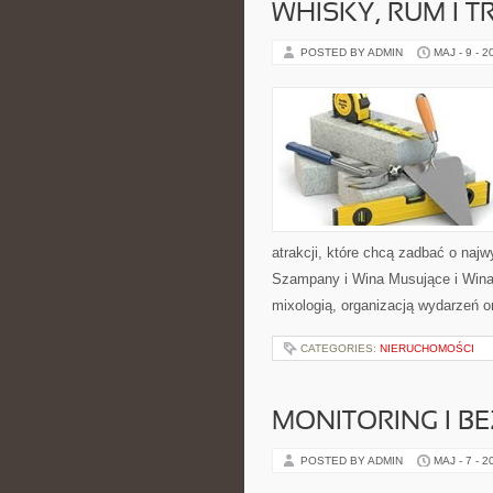
WHISKY, RUM I 
POSTED BY ADMIN
MAJ - 9 - 2
atrakcji, które chcą zadbać o na
Szampany i Wina Musujące i Wina 
mixologią, organizacją wydarzeń 
CATEGORIES:
NIERUCHOMOŚCI
MONITORING I B
POSTED BY ADMIN
MAJ - 7 - 2