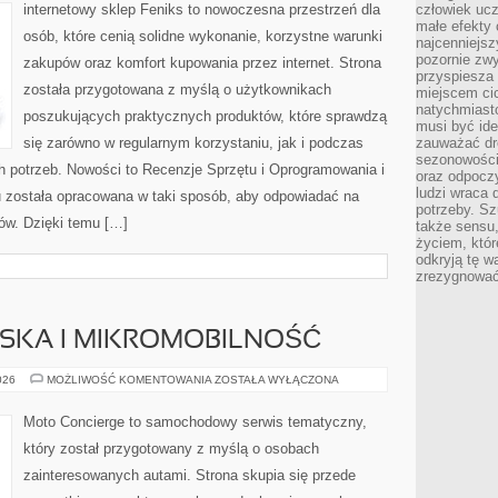
FIZYCZNE
internetowy sklep Feniks to nowoczesna przestrzeń dla
człowiek ucz
małe efekty 
osób, które cenią solidne wykonanie, korzystne warunki
najcenniejsz
pozornie zwy
zakupów oraz komfort kupowania przez internet. Strona
przyspiesza 
została przygotowana z myślą o użytkownikach
miejscem ci
natychmiast
poszukujących praktycznych produktów, które sprawdzą
musi być ide
się zarówno w regularnym korzystaniu, jak i podczas
zauważać dr
sezonowości
h potrzeb. Nowości to Recenzje Sprzętu i Oprogramowania i
oraz odpoczy
ludzi wraca 
pu została opracowana w taki sposób, aby odpowiadać na
potrzeby. Szu
ów. Dzięki temu […]
także sensu,
życiem, któr
odkryją tę w
zrezygnować
JSKA I MIKROMOBILNOŚĆ
MOBILNOŚĆ
026
MOŻLIWOŚĆ KOMENTOWANIA
ZOSTAŁA WYŁĄCZONA
MIEJSKA
I
MIKROMOBILNOŚĆ
Moto Concierge to samochodowy serwis tematyczny,
który został przygotowany z myślą o osobach
zainteresowanych autami. Strona skupia się przede