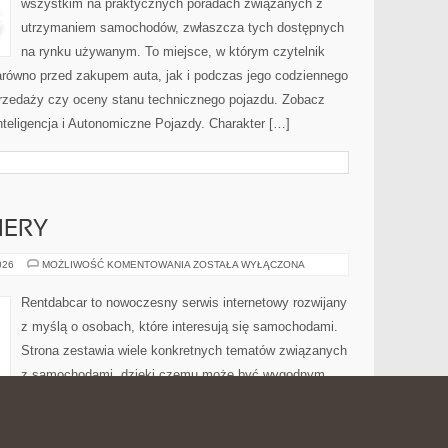
wszystkim na praktycznych poradach związanych z
utrzymaniem samochodów, zwłaszcza tych dostępnych
na rynku używanym. To miejsce, w którym czytelnik
równo przed zakupem auta, jak i podczas jego codziennego
rzedaży czy oceny stanu technicznego pojazdu. Zobacz
teligencja i Autonomiczne Pojazdy. Charakter […]
IERY
NOWOŚCI
026
MOŻLIWOŚĆ KOMENTOWANIA
ZOSTAŁA WYŁĄCZONA
I
PREMIERY
Rentdabcar to nowoczesny serwis internetowy rozwijany
z myślą o osobach, które interesują się samochodami.
Strona zestawia wiele konkretnych tematów związanych
z samochodami, dzięki czemu może być wygodnym
miejscem zarówno dla osób planujących zmianę
samochodu, jak i dla tych, którzy dopiero zgłębiają świat
wis, w którym można znaleźć analizy dotyczące różnych