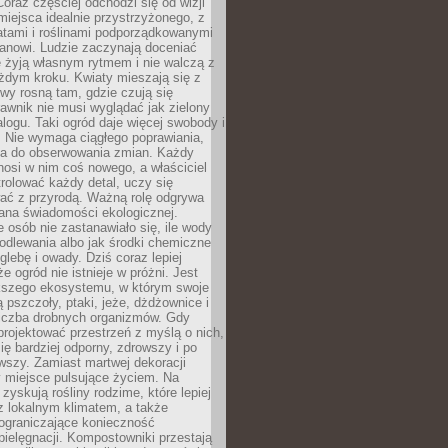
oraz częściej odchodzi się od wizji
miejsca idealnie przystrzyżonego, z
atami i roślinami podporządkowanymi
anowi. Ludzie zaczynają doceniać
e żyją własnym rytmem i nie walczą z
żdym kroku. Kwiaty mieszają się z
ewy rosną tam, gdzie czują się
trawnik nie musi wyglądać jak zielony
logu. Taki ogród daje więcej swobody i
. Nie wymaga ciągłego poprawiania,
za do obserwowania zmian. Każdy
nosi w nim coś nowego, a właściciel
rolować każdy detal, uczy się
ać z przyrodą. Ważną rolę odgrywa
iana świadomości ekologicznej.
e osób nie zastanawiało się, ile wody
odlewania albo jak środki chemiczne
glebę i owady. Dziś coraz lepiej
e ogród nie istnieje w próżni. Jest
kszego ekosystemu, w którym swoje
 pszczoły, ptaki, jeże, dżdżownice i
liczba drobnych organizmów. Gdy
rojektować przestrzeń z myślą o nich,
się bardziej odporny, zdrowszy i po
wszy. Zamiast martwej dekoracji
 miejsce pulsujące życiem. Na
 zyskują rośliny rodzime, które lepiej
z lokalnym klimatem, a także
 ograniczające konieczność
pielęgnacji. Kompostowniki przestają