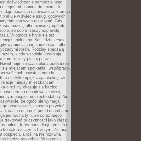
jest doświadczenie samodzielnego
 czegoś od nasiona do zbioru. To
e daje poczucie sprawczości, którego
m brakuje w świecie usług, gotowych
 natychmiastowych rozwiązań. Gdy
łasną bazylię albo pierwszy ogórek,
sobie, że dobre rzeczy naprawdę
zasu. W ogrodzie kryje się też
tencjał społeczny. Sąsiedzi częściej
 gdy wymieniają się sadzonkami albo
yczącymi roślin. Rodziny spędzają
 razem, kiedy wspólnie urządzają
ją karmnik czy planują nowe
Nawet najmniejsza zielona przestrzeń
 się miejscem spotkania i współpracy.
jscowościach powstają ogrody
tóre nie tylko upiększają okolicę, ale
ą relacje między mieszkańcami.
ka o rośliny okazuje się bardzo
sposobem na odbudowanie więzi,
ziennym pośpiechu często słabną. Nie
oczywiście, że ogród nie wymaga
ba go obserwować, czasem przyciąć,
sadzić albo ochronić przed chorobami.
ga jednak na tym, że coraz więcej
je traktować te czynności jako ciężar.
e rytuałem, który porządkuje tydzień i
ie kontaktu z czymś trwałym. Ziemia
a pośpiech, a roślina nie rozkwita
ktoś bardzo tego chce. W ogrodzie