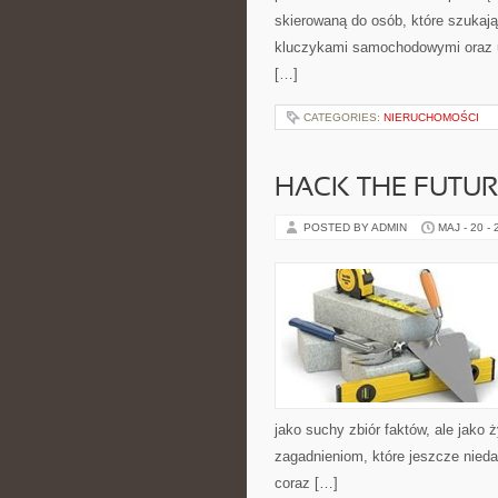
skierowaną do osób, które szukaj
kluczykami samochodowymi oraz 
[…]
CATEGORIES:
NIERUCHOMOŚCI
HACK THE FUTUR
POSTED BY ADMIN
MAJ - 20 -
jako suchy zbiór faktów, ale jako
zagadnieniom, które jeszcze nieda
coraz […]