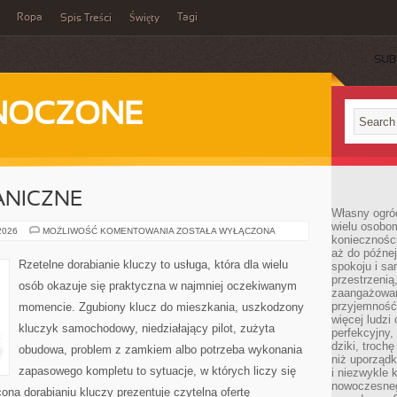
Ropa
Tagi
Spis Treści
Święty
SUB
DNOCZONE
ANICZNE
Własny ogród
wielu osobom
BLOKADY
 2026
MOŻLIWOŚĆ KOMENTOWANIA
ZOSTAŁA WYŁĄCZONA
konieczności
MECHANICZNE
aż do późnej
Rzetelne dorabianie kluczy to usługa, która dla wielu
spokoju i sa
przestrzeni
osób okazuje się praktyczna w najmniej oczekiwanym
zaangażowan
przyjemność
momencie. Zgubiony klucz do mieszkania, uszkodzony
więcej ludzi
kluczyk samochodowy, niedziałający pilot, zużyta
perfekcyjny,
dziki, troch
obudowa, problem z zamkiem albo potrzeba wykonania
niż uporządk
zapasowego kompletu to sytuacje, w których liczy się
i niezwykle 
nowoczesnego
ona dorabianiu kluczy prezentuje czytelną ofertę