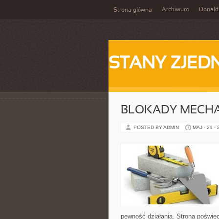
Archiwum
Donald
Strona główna
STANY ZJE
BLOKADY MECH
POSTED BY ADMIN
MAJ - 21 -
pewność działania. Strona poświęc