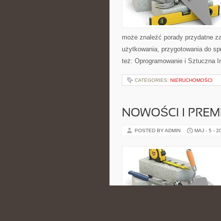
może znaleźć porady przydatne za
użytkowania, przygotowania do sp
też: Oprogramowanie i Sztuczna In
CATEGORIES:
NIERUCHOMOŚCI
NOWOŚCI I PREM
POSTED BY ADMIN
MAJ - 5 - 2
finansowania samochodów. To ser