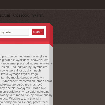
SCRIBE
FACEBOOK
TWITTER
 jeszcze do niedawna kojarzył się
 głównie z wysiłkiem, obowiązkiem i
ą regularnej pracy od wczesnej wiosny
 jesieni. Dla jednych był symbolem
mowystarczalności, dla innych
ą, która wymaga zbyt dużego
ia, aby mogła dawać prawdziwą
. Tymczasem w ostatnich latach coraz
 odkrywa, że ogród nie musi być
 aby spełniał swoją rolę. Może być
ę nieprzewidywalny, bardziej naturalny
owany, a mimo to piękny, funkcjonalny
kojący. Właśnie w tym tkwi siła
 podejścia do zielonej przestrzeni