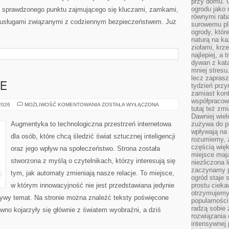
przy domu. C
ogrodu jako 
ą sprawdzonego punktu zajmującego się kluczami, zamkami,
równymi rab
usługami związanymi z codziennym bezpieczeństwem. Już
surowemu pl
ogrody, któr
naturą na ka
ziołami, krz
najlepiej, a 
dywan z kata
mniej stresu
lecz zapras
E
tydzień przy
zamiast kont
współpracow
HACK
 2026
MOŻLIWOŚĆ KOMENTOWANIA
ZOSTAŁA WYŁĄCZONA
tutaj też zm
THE
FUTURE
Dawniej wiel
Augmentyka to technologiczna przestrzeń internetowa
zużywa do p
wpływają na 
dla osób, które chcą śledzić świat sztucznej inteligencji
rozumiemy, ż
częścią wię
oraz jego wpływ na społeczeństwo. Strona została
miejsce mają
stworzona z myślą o czytelnikach, którzy interesują się
niezliczona 
zaczynamy p
tym, jak automaty zmieniają nasze relacje. To miejsce,
ogród staje 
w którym innowacyjność nie jest przedstawiana jedynie
prostu cieka
otrzymujemy
 żywy temat. Na stronie można znaleźć teksty poświęcone
popularności
radzą sobie 
wno kojarzyły się głównie z światem wyobraźni, a dziś
rozwiązania
intensywnej 