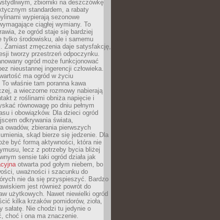
stydliwym, zbiorniki na deszczówkę
aktycznym standardem, a rabaty
bylinami wypierają sezonowe
wymagające ciągłej wymiany. To
awia, że ogród staje się bardziej
e tylko środowisku, ale i samemu
i. Zamiast zmęczenia daje satysfakcję,
esji tworzy przestrzeń odpoczynku.
anowany ogród może funkcjonować
bez nieustannej ingerencji człowieka.
wartość ma ogród w życiu
 To właśnie tam poranna kawa
zej, a wieczorne rozmowy nabierają
takt z roślinami obniża napięcie i
skać równowagę po dniu pełnym
asu i obowiązków. Dla dzieci ogród
ejscem odkrywania świata,
a owadów, zbierania pierwszych
umienia, skąd bierze się jedzenie. Dla
że być formą aktywności, która nie
ymusu, lecz z potrzeby bycia bliżej
wnym sensie taki ogród działa jak
acyjna
otwarta pod gołym niebem, bo
wości, uważności i szacunku do
órych nie da się przyspieszyć. Bardzo
wiskiem jest również powrót do
aw użytkowych. Nawet niewielki ogród
ić kilka krzaków pomidorów, zioła,
y sałatę. Nie chodzi tu jedynie o
, choć i ona ma znaczenie.