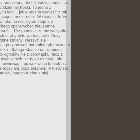
y się pokory, ale też wdzięczności za
codziennej troski. To jedna z
ych lekcji, jakie można wynieść z tak
czajnej przestrzeni. W świecie, który
z roku na rok, ogród staje się
chego oporu wobec nieustannej
owości. Przypomina, że nie wszystko
alne, aby było wartościowe. Uczy
obne zmiany, cieszyć się
ą i przyjmować naturalny rytm wzrostu
nku. Dlatego właśnie coraz więcej
do ogrodów nie z obowiązku, lecz z
kają w nich nie tylko estetyki, ale
 równowagi i prawdziwego kontaktu z
e toczy się poza ekranem. A kiedy raz
artość, bardzo trudno z niej
.