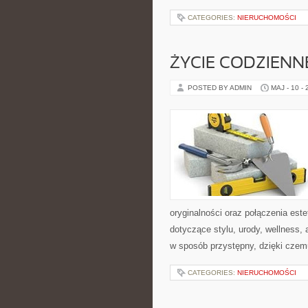
CATEGORIES:
NIERUCHOMOŚCI
ŻYCIE CODZIENNE
POSTED BY ADMIN
MAJ - 10 -
oryginalności oraz połączenia este
dotyczące stylu, urody, wellness
w sposób przystępny, dzięki cze
CATEGORIES:
NIERUCHOMOŚCI