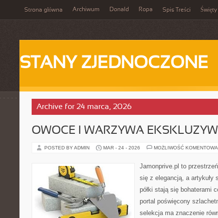
Archiwum
Donald
Ropa
Strona główna
Spis Treści
Święty
STANY ZJEDNOCZONE
Archive for 24 marca, 2026
OWOCE I WARZYWA EKSKLUZY
POSTED BY ADMIN
MAR - 24 - 2026
MOŻLIWOŚĆ KOMENTOWA
Jamonprive.pl to przestrze
się z elegancją, a artykuł
półki stają się bohaterami c
portal poświęcony szlachet
selekcja ma znaczenie równ