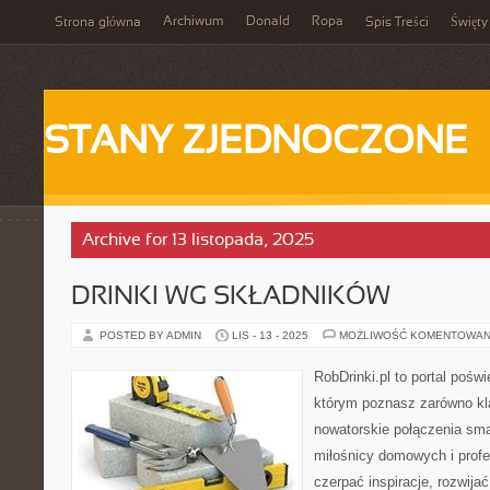
Archiwum
Donald
Ropa
Strona główna
Spis Treści
Święty
STANY ZJEDNOCZONE
Archive for 13 listopada, 2025
DRINKI WG SKŁADNIKÓW
POSTED BY ADMIN
LIS - 13 - 2025
MOŻLIWOŚĆ KOMENTOWAN
RobDrinki.pl to portal pośw
którym poznasz zarówno kla
nowatorskie połączenia sma
miłośnicy domowych i prof
czerpać inspiracje, rozwija