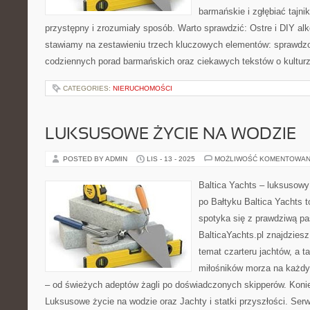
barmańskie i zgłębiać tajnik
przystępny i zrozumiały sposób. Warto sprawdzić: Ostre i DIY alk
stawiamy na zestawieniu trzech kluczowych elementów: sprawdzo
codziennych porad barmańskich oraz ciekawych tekstów o kulturz
CATEGORIES:
NIERUCHOMOŚCI
LUKSUSOWE ŻYCIE NA WODZIE
POSTED BY ADMIN
LIS - 13 - 2025
MOŻLIWOŚĆ KOMENTOWAN
Baltica Yachts – luksusowy
po Bałtyku Baltica Yachts t
spotyka się z prawdziwą pa
BalticaYachts.pl znajdzies
temat czarteru jachtów, a t
miłośników morza na każd
– od świeżych adeptów żagli po doświadczonych skipperów. Konie
Luksusowe życie na wodzie oraz Jachty i statki przyszłości. Serw