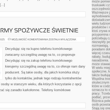
może pomieśc
 […]
truskawki cz
oszczędność
Ważniejsze 
wyhodowania
doświadczeni
wielu ludzio
produktów i
IRMY SPOŻYWCZE ŚWIETNIE
ktoś zrywa w
przypomina 
potrzebują c
WSPÓŁCZESNE
2025
MOŻLIWOŚĆ KOMENTOWANIA
ZOSTAŁA WYŁĄCZONA
niezwykły po
FIRMY
SPOŻYWCZE
rozmawiają,
ŚWIETNIE
Decydując się na kupno telefonu komórkowego
poradami dot
więcej czasu
zwracamy szczególną uwagę na to, co proponuje
rabaty, budu
nasadzenia. 
Decydując się na zakup telefonu komórkowego
może stawać
kierujemy szczególną uwagę na to, co oferuje nam dany
W wielu mie
społeczne, k
producent. Są takie osoby, dla jakich komórka służy
także buduj
tylko do kontaktów, jednak tego rodzaju kontrahentów
Wspólna tros
skutecznym 
o osoby w starszym wieku, dla których korzystanie z opcji
które w cod
oznacza to 
zać się zanadto karkołomne. Telefony komórkowe
pracy. Trze
podlać, prze
Różnica pole
osób przesta
Stają się on