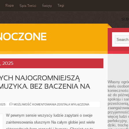
Ropa
Tagi
Spis Treści
Święty
SUB
DNOCZONE
a, 2025
RYCH NAJOGROMNIEJSZĄ
Własny ogród
MUZYKA. BEZ BACZENIA NA
wielu osobom
konieczności
aż do późnej
spokoju i sa
przestrzeni
DLA
2025
MOŻLIWOŚĆ KOMENTOWANIA
ZOSTAŁA WYŁĄCZONA
CO
zaangażowan
NIEKTÓRYCH
przyjemność
NAJOGROMNIEJSZĄ
W pewnym sensie wszyscy ludzie zapytani o swoje
więcej ludzi
PASJĘ
STANOWI
perfekcyjny,
zainteresowania słusznym Na całym globie jest wiele
MUZYKA.
dziki, troch
BEZ