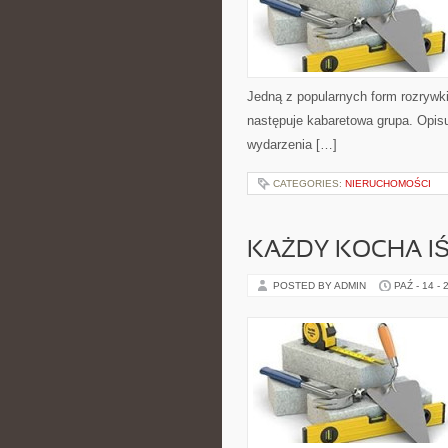
Jedną z popularnych form rozrywki 
następuje kabaretowa grupa. Opisu
wydarzenia […]
CATEGORIES:
NIERUCHOMOŚCI
KAŻDY KOCHA IŚ
POSTED BY ADMIN
PAŹ - 14 - 