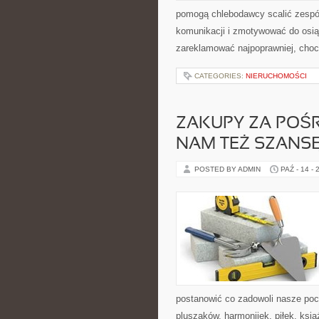
pomogą chlebodawcy scalić zespół,
komunikacji i zmotywować do osią
zareklamować najpoprawniej, cho
CATEGORIES:
NIERUCHOMOŚCI
ZAKUPY ZA POŚ
NAM TEŻ SZANS
POSTED BY ADMIN
PAŹ - 14 - 
postanowić co zadowoli nasze poc
pluszaków, harmonijek, piłek, ksią