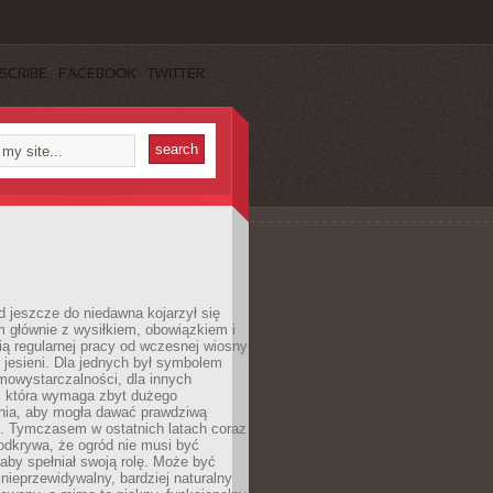
SCRIBE
FACEBOOK
TWITTER
 jeszcze do niedawna kojarzył się
 głównie z wysiłkiem, obowiązkiem i
ą regularnej pracy od wczesnej wiosny
 jesieni. Dla jednych był symbolem
mowystarczalności, dla innych
ą, która wymaga zbyt dużego
ia, aby mogła dawać prawdziwą
. Tymczasem w ostatnich latach coraz
 odkrywa, że ogród nie musi być
 aby spełniał swoją rolę. Może być
ę nieprzewidywalny, bardziej naturalny