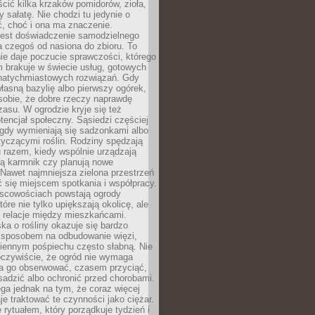
ić kilka krzaków pomidorów, zioła,
y sałatę. Nie chodzi tu jedynie o
, choć i ona ma znaczenie.
jest doświadczenie samodzielnego
 czegoś od nasiona do zbioru. To
e daje poczucie sprawczości, którego
m brakuje w świecie usług, gotowych
 natychmiastowych rozwiązań. Gdy
łasną bazylię albo pierwszy ogórek,
sobie, że dobre rzeczy naprawdę
zasu. W ogrodzie kryje się też
tencjał społeczny. Sąsiedzi częściej
 gdy wymieniają się sadzonkami albo
yczącymi roślin. Rodziny spędzają
 razem, kiedy wspólnie urządzają
ją karmnik czy planują nowe
Nawet najmniejsza zielona przestrzeń
 się miejscem spotkania i współpracy.
jscowościach powstają ogrody
tóre nie tylko upiększają okolicę, ale
ą relacje między mieszkańcami.
ka o rośliny okazuje się bardzo
sposobem na odbudowanie więzi,
ziennym pośpiechu często słabną. Nie
oczywiście, że ogród nie wymaga
ba go obserwować, czasem przyciąć,
sadzić albo ochronić przed chorobami.
ga jednak na tym, że coraz więcej
je traktować te czynności jako ciężar.
e rytuałem, który porządkuje tydzień i