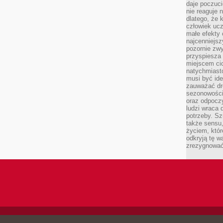
daje poczuc
nie reaguje n
dlatego, że 
człowiek ucz
małe efekty 
najcenniejsz
pozornie zwy
przyspiesza 
miejscem ci
natychmiast
musi być ide
zauważać dr
sezonowości
oraz odpoczy
ludzi wraca 
potrzeby. Szu
także sensu,
życiem, któr
odkryją tę w
zrezygnować