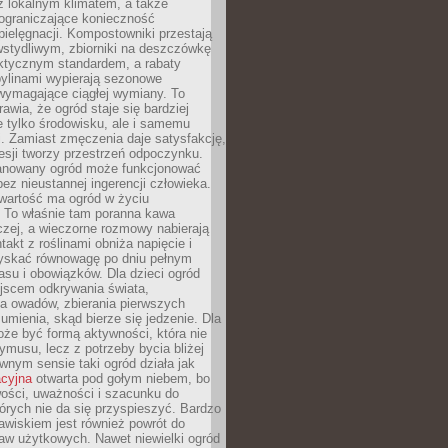
z lokalnym klimatem, a także
 ograniczające konieczność
pielęgnacji. Kompostowniki przestają
stydliwym, zbiorniki na deszczówkę
aktycznym standardem, a rabaty
bylinami wypierają sezonowe
wymagające ciągłej wymiany. To
awia, że ogród staje się bardziej
e tylko środowisku, ale i samemu
i. Zamiast zmęczenia daje satysfakcję,
esji tworzy przestrzeń odpoczynku.
anowany ogród może funkcjonować
bez nieustannej ingerencji człowieka.
wartość ma ogród w życiu
 To właśnie tam poranna kawa
zej, a wieczorne rozmowy nabierają
takt z roślinami obniża napięcie i
skać równowagę po dniu pełnym
asu i obowiązków. Dla dzieci ogród
ejscem odkrywania świata,
a owadów, zbierania pierwszych
umienia, skąd bierze się jedzenie. Dla
że być formą aktywności, która nie
ymusu, lecz z potrzeby bycia bliżej
wnym sensie taki ogród działa jak
acyjna
otwarta pod gołym niebem, bo
wości, uważności i szacunku do
órych nie da się przyspieszyć. Bardzo
wiskiem jest również powrót do
aw użytkowych. Nawet niewielki ogród