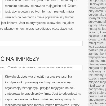
różnorodnych form rozrywki i humoru. Chociaż są to
niż uporządk
BACZENIA
NA
i niezwykle 
rozmaite odmiany, to zawsze mają jeden cel. Celem
GATUNEK
nowoczesnego
przy domu. C
jest, aby widownia po tych formach rozrywki miała
ogrodu jako 
uśmiech na twarzach i miała poprawniejszy humor.
równymi rab
surowemu pl
jest kabaret. Jest to artystyczne widowisko, na jakim
ogrody, któr
je własne numery, nieraz parodiujące otaczające nas
naturą na ka
ziołami, krz
najlepiej, a 
dywan z kata
mniej stresu
lecz zapras
tydzień przy
zamiast kont
współpracow
Ć NA IMPREZY
tutaj też zm
Dawniej wiel
KAŻDY
zużywa do p
2025
MOŻLIWOŚĆ KOMENTOWANIA
ZOSTAŁA WYŁĄCZONA
KOCHA
wpływają na 
IŚĆ
rozumiemy, ż
NA
Ktokolwiek ubóstwia chodzić na uroczystości Na
IMPREZY
częścią wię
miejsce mają
każdym kroku pojawiają się firmy zajmujące się
niezliczona 
organizacją różnego typu przyjęć mających na celu
zaczynamy p
ogród staje 
zintegrowanie pracobiorców firmy. Jest to odpowiedź na
prostu cieka
zapotrzebowanie na takich właśnie profesjonalnych
otrzymujemy
popularności
realizatorów różnego rodzaju imprez firmowych, którzy