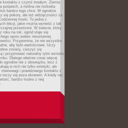
ie kontaktu z czymś trwałym. Ziemia
a pośpiech, a roślina nie rozkwita
ktoś bardzo tego chce. W ogrodzie
y się pokory, ale też wdzięczności za
codziennej troski. To jedna z
ych lekcji, jakie można wynieść z tak
czajnej przestrzeni. W świecie, który
z roku na rok, ogród staje się
chego oporu wobec nieustannej
owości. Przypomina, że nie wszystko
alne, aby było wartościowe. Uczy
obne zmiany, cieszyć się
ą i przyjmować naturalny rytm wzrostu
nku. Dlatego właśnie coraz więcej
do ogrodów nie z obowiązku, lecz z
kają w nich nie tylko estetyki, ale
 równowagi i prawdziwego kontaktu z
e toczy się poza ekranem. A kiedy raz
artość, bardzo trudno z niej
.