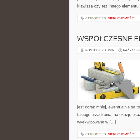
klawisza czy też innego elementu
CATEGORIES:
NIERUCHOMOŚCI
WSPÓŁCZESNE F
POSTED BY ADMIN
PAŹ - 14 - 
jest coraz mniej, ewentualnie są t
takiego urządzenia ma okazję oka
wyekwipowane w […]
CATEGORIES:
NIERUCHOMOŚCI