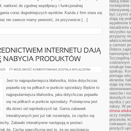
radzą sobie 
rozwiązania
 nakłonić do zgodnej współpracy i funkcjonalnej
intensywnej 
gania coraz dogodniejszych wyników. Każda z firm stara się
być czymś w
stają się pr
ciaż nie zawsze mamy pewność, że przyzwoicie […]
wypełnione 
nasadzenia 
wszystko spr
przyjazny ni
właścicielow
a zamiast pr
Dobrze zapl
REDNICTWEM INTERNETU DAJĄ
harmonijnie 
Szczególną 
Ę NABYCIA PRODUKTÓW
codziennym.
smakuje inac
ZAKUPY
2025
MOŻLIWOŚĆ KOMENTOWANIA
ZOSTAŁA WYŁĄCZONA
spokoju. Kon
ZA
pomaga odzy
POŚREDNICTWEM
INTERNETU
ekranów, hał
Jest to najpopularniejsza błahostka, która dotychczas
DAJĄ
staje się mi
NAM
pojawiła się na półkach w punkcie sprzedaży Będzie to
obserwowani
TEŻ
SZANSĘ
owoców i roz
najpopularniejsza błahostka, jaka dotychczas pojawiła
NABYCIA
dorosłych mo
PRODUKTÓW
się na półkach w punkcie sprzedaży. Poświęcona jest
wynika z prz
natury. W pe
dla dzieci od najmłodszych lat. Gama zabawek
strona eduk
uczy cierpli
interaktywnych jest już tak rozwinięta, że ciężko się
procesów, kt
iechy. Zabawki interaktywne następują w postaci
ciekawym zja
prostych upr
żek itp. Cechą specyficzną jest to, że po pociśnięciu