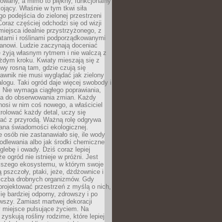
owany, a mimo to piękny, funkcjonalny
kojący. Właśnie w tym tkwi siła
 podejścia do zielonej przestrzeni
oraz częściej odchodzi się od wizji
miejsca idealnie przystrzyżonego, z
atami i roślinami podporządkowanymi
anowi. Ludzie zaczynają doceniać
e żyją własnym rytmem i nie walczą z
żdym kroku. Kwiaty mieszają się z
ewy rosną tam, gdzie czują się
trawnik nie musi wyglądać jak zielony
logu. Taki ogród daje więcej swobody i
. Nie wymaga ciągłego poprawiania,
za do obserwowania zmian. Każdy
nosi w nim coś nowego, a właściciel
rolować każdy detal, uczy się
ać z przyrodą. Ważną rolę odgrywa
iana świadomości ekologicznej.
e osób nie zastanawiało się, ile wody
odlewania albo jak środki chemiczne
glebę i owady. Dziś coraz lepiej
e ogród nie istnieje w próżni. Jest
kszego ekosystemu, w którym swoje
 pszczoły, ptaki, jeże, dżdżownice i
liczba drobnych organizmów. Gdy
rojektować przestrzeń z myślą o nich,
się bardziej odporny, zdrowszy i po
wszy. Zamiast martwej dekoracji
 miejsce pulsujące życiem. Na
 zyskują rośliny rodzime, które lepiej