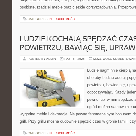
osobiste, rzadziej meble oraz ciężkie oprzyrządowania. Przeprow
CATEGORIES:
NIERUCHOMOŚCI
LUDZIE KOCHAJĄ SPĘDZAĆ CZA
POWIETRZU, BAWIĄC SIĘ, UPRAW
POSTED BY ADMIN
PAŹ - 6 - 2025
MOŻLIWOŚĆ KOMENTOWAN
Ludzie nagminnie cierpią na
choroby Ludzie adorują sp
powietrzu, bawiąc się, upra
odpoczywając. Każdy jeden
pewno lubi w nim spędzać 
ogród można samowolnie u
wygodne meble i dekoracje. Na pewno fenomenalnym bonusem do
grill. Przy grillu można cudownie spędzić czas w gronie familii cz
CATEGORIES:
NIERUCHOMOŚCI