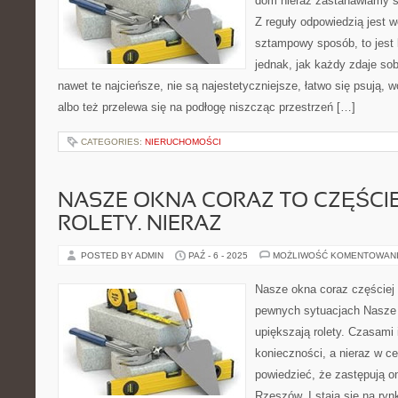
dom nieraz zastanawiamy si
Z reguły odpowiedzią jest 
sztampowy sposób, to jest 
jednak, jak każdy zdaje sob
nawet te najcieńsze, nie są najestetyczniejsze, łatwo się psują, 
albo też przelewa się na podłogę niszcząc przestrzeń […]
CATEGORIES:
NIERUCHOMOŚCI
NASZE OKNA CORAZ TO CZĘŚCIE
ROLETY. NIERAZ
POSTED BY ADMIN
PAŹ - 6 - 2025
MOŻLIWOŚĆ KOMENTOWAN
Nasze okna coraz częściej 
pewnych sytuacjach Nasze 
upiększają rolety. Czasami 
konieczności, a nieraz w c
powiedzieć, że zastępują on
Rzeszów. I stają się na ryn