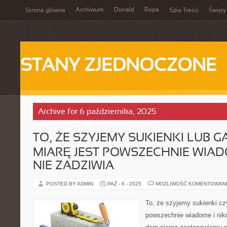
Archiwum
Donald
Ropa
Strona główna
Spis Treści
Święty
STANY ZJEDNOCZONE
Archive for 6 października, 2025
TO, ŻE SZYJEMY SUKIENKI LUB 
MIARĘ JEST POWSZECHNIE WIAD
NIE ZADZIWIA
POSTED BY ADMIN
PAŹ - 6 - 2025
MOŻLIWOŚĆ KOMENTOWAN
To, że szyjemy sukienki czy
powszechnie wiadome i niko