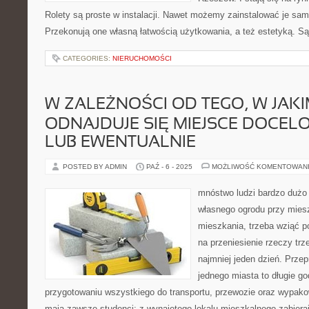
Rolety są proste w instalacji. Nawet możemy zainstalować je sam
Przekonują one własną łatwością użytkowania, a też estetyką. Są
CATEGORIES:
NIERUCHOMOŚCI
W ZALEŻNOŚCI OD TEGO, W JAKI
ODNAJDUJE SIĘ MIEJSCE DOCEL
LUB EWENTUALNIE
POSTED BY ADMIN
PAŹ - 6 - 2025
MOŻLIWOŚĆ KOMENTOWAN
mnóstwo ludzi bardzo dużo 
własnego ogrodu przy mies
mieszkania, trzeba wziąć p
na przeniesienie rzeczy tr
najmniej jeden dzień. Prze
jednego miasta to długie go
przygotowaniu wszystkiego do transportu, przewozie oraz wypako
mają zawsze studenci; z wynajętego lokalu mieszkalnego zabieraj