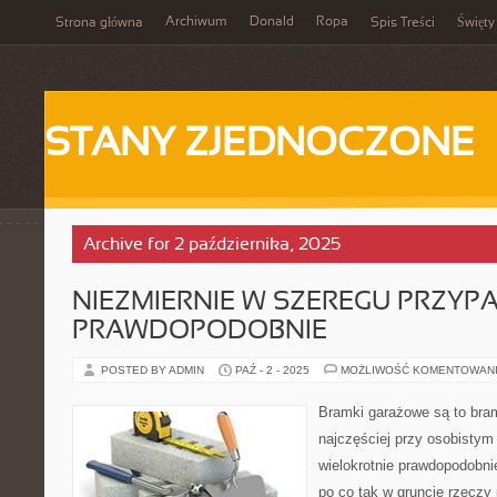
Archiwum
Donald
Ropa
Strona główna
Spis Treści
Święty
STANY ZJEDNOCZONE
Archive for 2 października, 2025
NIEZMIERNIE W SZEREGU PRZY
PRAWDOPODOBNIE
POSTED BY ADMIN
PAŹ - 2 - 2025
MOŻLIWOŚĆ KOMENTOWAN
Bramki garażowe są to bram
najczęściej przy osobistym
wielokrotnie prawdopodobni
po co tak w gruncie rzeczy