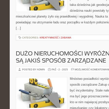
taka dziedzina jak geodezja
dziedzina nauki powstały t
mieszkańcowi planety żyło się prawidłowiej i wygodniej. Nauka ta
powiadając na utrzymanie ładu oraz porządku w każdym położeni
[…]
CATEGORIES:
KREATYWNOŚĆ I ZABAWA
DUŻO NIERUCHOMOŚCI WYRÓŻNIA
SĄ JAKIŚ SPOSÓB ZARZĄDZANE
POSTED BY ADMIN
PAŹ - 2 - 2025
MOŻLIWOŚĆ KOMENTOWAN
Mnóstwo posiadłości wyróżn
sposób zarządzane Zakup 
być incydentalny. Stale nal
ma być jego przeznaczenie 
kto w nim najwięcej przebywa
mieszkaniec czy lokatorzy o