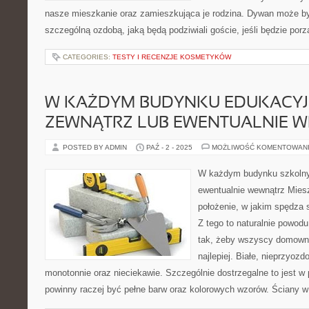
nasze mieszkanie oraz zamieszkująca je rodzina. Dywan może b
szczególną ozdobą, jaką będą podziwiali goście, jeśli będzie porz
CATEGORIES:
TESTY I RECENZJE KOSMETYKÓW
W KAŻDYM BUDYNKU EDUKACY
ZEWNĄTRZ LUB EWENTUALNIE 
POSTED BY ADMIN
PAŹ - 2 - 2025
MOŻLIWOŚĆ KOMENTOWAN
W każdym budynku szkolny
ewentualnie wewnątrz Mies
położenie, w jakim spędza 
Z tego to naturalnie powodu
tak, żeby wszyscy domownic
najlepiej. Białe, nieprzyoz
monotonnie oraz nieciekawie. Szczególnie dostrzegalne to jest w 
powinny raczej być pełne barw oraz kolorowych wzorów. Ściany 