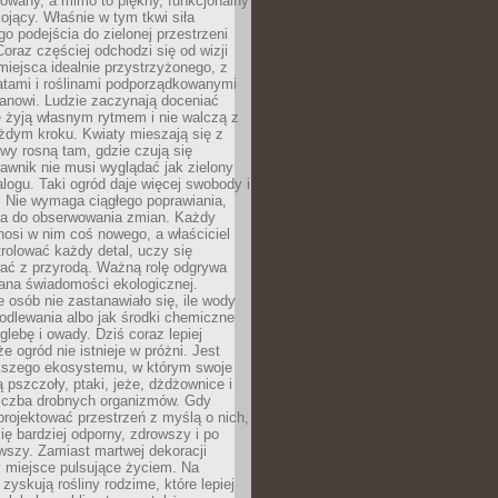
owany, a mimo to piękny, funkcjonalny
kojący. Właśnie w tym tkwi siła
 podejścia do zielonej przestrzeni
oraz częściej odchodzi się od wizji
miejsca idealnie przystrzyżonego, z
atami i roślinami podporządkowanymi
anowi. Ludzie zaczynają doceniać
e żyją własnym rytmem i nie walczą z
żdym kroku. Kwiaty mieszają się z
ewy rosną tam, gdzie czują się
trawnik nie musi wyglądać jak zielony
logu. Taki ogród daje więcej swobody i
. Nie wymaga ciągłego poprawiania,
za do obserwowania zmian. Każdy
nosi w nim coś nowego, a właściciel
rolować każdy detal, uczy się
ać z przyrodą. Ważną rolę odgrywa
iana świadomości ekologicznej.
e osób nie zastanawiało się, ile wody
odlewania albo jak środki chemiczne
glebę i owady. Dziś coraz lepiej
e ogród nie istnieje w próżni. Jest
kszego ekosystemu, w którym swoje
 pszczoły, ptaki, jeże, dżdżownice i
liczba drobnych organizmów. Gdy
rojektować przestrzeń z myślą o nich,
się bardziej odporny, zdrowszy i po
wszy. Zamiast martwej dekoracji
 miejsce pulsujące życiem. Na
 zyskują rośliny rodzime, które lepiej