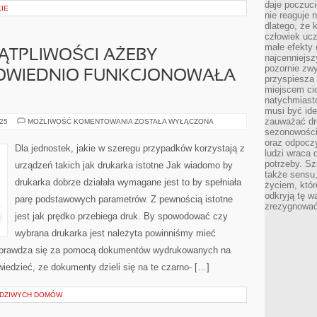
daje poczuc
IE
nie reaguje n
dlatego, że 
człowiek ucz
małe efekty 
WĄTPLIWOŚCI AŻEBY
najcenniejsz
pozornie zwy
OWIEDNIO FUNKCJONOWAŁA
przyspiesza 
miejscem ci
natychmiast
musi być ide
zauważać dr
JAK
025
MOŻLIWOŚĆ KOMENTOWANIA
ZOSTAŁA WYŁĄCZONA
NIE
sezonowości
ULEGA
oraz odpoczy
WĄTPLIWOŚCI
Dla jednostek, jakie w szeregu przypadków korzystają z
AŻEBY
ludzi wraca 
DRUKARKA
potrzeby. Szu
urządzeń takich jak drukarka istotne Jak wiadomo by
ODPOWIEDNIO
także sensu,
FUNKCJONOWAŁA
drukarka dobrze działała wymagane jest to by spełniała
NIEZBĘDNE
życiem, któr
odkryją tę w
parę podstawowych parametrów. Z pewnością istotne
zrezygnować
jest jak prędko przebiega druk. By spowodować czy
wybrana drukarka jest należyta powinniśmy mieć
 sprawdza się za pomocą dokumentów wydrukowanych na
 wiedzieć, ze dokumenty dzieli się na te czarno- […]
WDZIWYCH DOMÓW