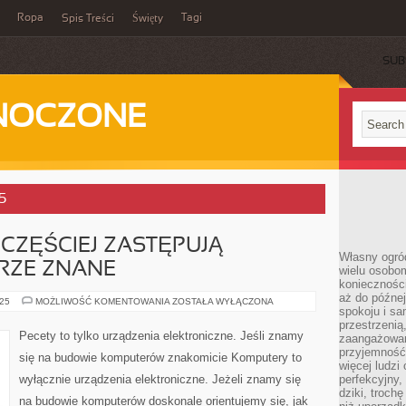
Ropa
Tagi
Spis Treści
Święty
SUB
DNOCZONE
5
CZĘŚCIEJ ZASTĘPUJĄ
Własny ogród
RZE ZNANE
wielu osobom
konieczności
aż do późnej
LAPTOPY
025
MOŻLIWOŚĆ KOMENTOWANIA
ZOSTAŁA WYŁĄCZONA
spokoju i sa
CORAZ
CZĘŚCIEJ
przestrzeni
ZASTĘPUJĄ
Pecety to tylko urządzenia elektroniczne. Jeśli znamy
zaangażowan
WSZYSTKIM
DOBRZE
przyjemność
się na budowie komputerów znakomicie Komputery to
ZNANE
więcej ludzi
wyłącznie urządzenia elektroniczne. Jeżeli znamy się
perfekcyjny,
dziki, troch
na budowie komputerów doskonale orientujemy się, jak