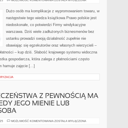
025
MOŻLIWOŚĆ KOMENTOWANIA
ZOSTAŁA WYŁĄCZONA
ZASTÓJ
GOSPODARCZY
KOJARZY
Dużo osób ma komplikacje z wypromowaniem towaru, w
SIĘ
Z
następstwie tego wiedza książkowa Prawo polskie jest
CIĄGŁYM
WZROSTEM
niedoskonałe, co potwierdzi Firmy windykacyjne
CEN
warszawa. Dziś wiele zadłużonych biznesmenów bez
ustanku prowadzi swoją działalność zupełnie nie
obawiając się egzekutorów oraz własnych wierzycieli –
płatności – kup dziś. Słabość krajowego systemu widoczna
ostka gospodarcza, która zalega z płatnościami często
m hamuje zajęcie […]
ARYZACJA
ECZEŃSTWA Z PEWNOŚCIĄ MA
EDY JEGO MIENIE LUB
SOBA
POCZUCIE
025
MOŻLIWOŚĆ KOMENTOWANIA
ZOSTAŁA WYŁĄCZONA
BEZPIECZEŃSTWA
Z