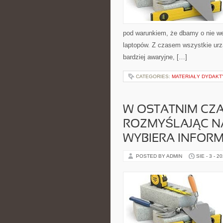
pod warunkiem, że dbamy o nie we
laptopów. Z czasem wszystkie urzą
bardziej awaryjne, […]
CATEGORIES:
MATERIAŁY DYDAKTY
W OSTATNIM CZA
ROZMYŚLAJĄC N
WYBIERA INFOR
POSTED BY ADMIN
SIE - 3 - 2