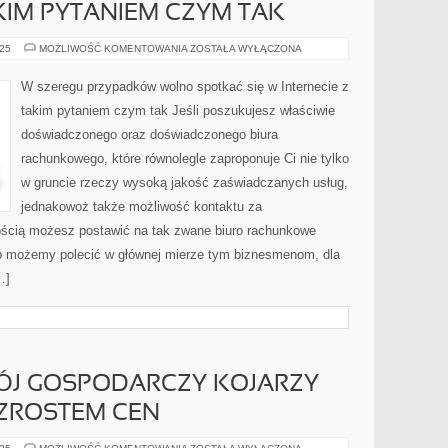
AKIM PYTANIEM CZYM TAK
WIELOKROTNIE
025
MOŻLIWOŚĆ KOMENTOWANIA
ZOSTAŁA WYŁĄCZONA
MOŻNA
SPOTKAĆ
SIĘ
W szeregu przypadków wolno spotkać się w Internecie z
W
INTERNECIE
takim pytaniem czym tak Jeśli poszukujesz właściwie
Z
TAKIM
doświadczonego oraz doświadczonego biura
PYTANIEM
CZYM
rachunkowego, które równolegle zaproponuje Ci nie tylko
TAK
w gruncie rzeczy wysoką jakość zaświadczanych usług,
jednakowoż także możliwość kontaktu za
ością możesz postawić na tak zwane biuro rachunkowe
ego możemy polecić w głównej mierze tym biznesmenom, dla
…]
ÓJ GOSPODARCZY KOJARZY
WZROSTEM CEN
WIDOCZNY