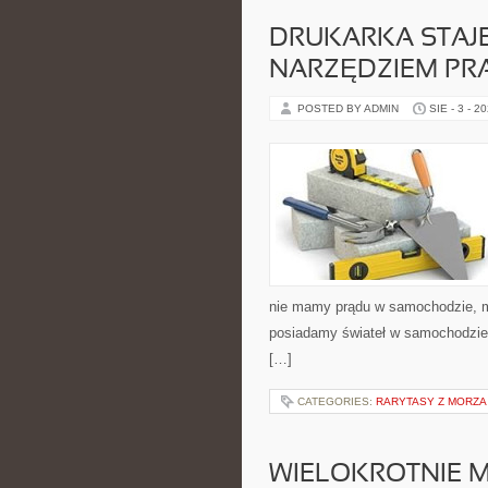
DRUKARKA STAJE
NARZĘDZIEM PR
POSTED BY ADMIN
SIE - 3 - 2
nie mamy prądu w samochodzie, mi
posiadamy świateł w samochodzie.
[…]
CATEGORIES:
RARYTASY Z MORZA
WIELOKROTNIE 