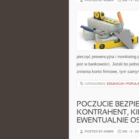
POSTED BY ADMIN
SIE - 3 - 2
pieczęć prewencyjna i monitoring 
jest w bankowości. Jeżeli bo jedn
zmienia konto firmowe, tym samy
CATEGORIES:
EDUKACJA I POPUL
POCZUCIE BEZPI
KONTRAHENT, KI
EWENTUALNIE O
POSTED BY ADMIN
SIE - 3 - 2