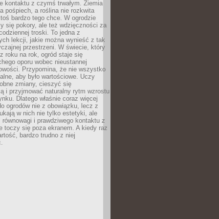
ie kontaktu z czymś trwałym. Ziemia
a pośpiech, a roślina nie rozkwita
ktoś bardzo tego chce. W ogrodzie
y się pokory, ale też wdzięczności za
codziennej troski. To jedna z
ych lekcji, jakie można wynieść z tak
czajnej przestrzeni. W świecie, który
z roku na rok, ogród staje się
chego oporu wobec nieustannej
owości. Przypomina, że nie wszystko
alne, aby było wartościowe. Uczy
obne zmiany, cieszyć się
ą i przyjmować naturalny rytm wzrostu
nku. Dlatego właśnie coraz więcej
do ogrodów nie z obowiązku, lecz z
kają w nich nie tylko estetyki, ale
 równowagi i prawdziwego kontaktu z
e toczy się poza ekranem. A kiedy raz
artość, bardzo trudno z niej
.