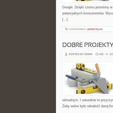
Google. Dzięki czemu jesteśmy w st
potencjalnych konsumentów. Wyszuk
[…]
CATEGORIES:
JAKWYSLAC
DOBRE PROJEKT
POSTED BY ADMIN
SIE - 3 - 2
wirtualnym. I naturalnie to przycz
Żeby wolno było odnaleźć daną fi