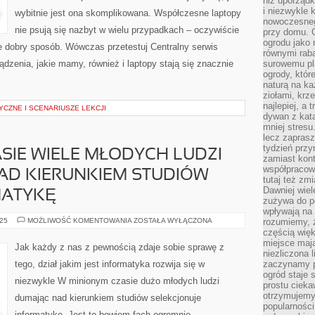
niż uporządk
i niezwykle 
wybitnie jest ona skomplikowana. Współczesne laptopy
nowoczesnego
nie psują się nazbyt w wielu przypadkach – oczywiście
przy domu. C
ogrodu jako 
 dobry sposób. Wówczas przetestuj Centralny serwis
równymi rab
dzenia, jakie mamy, również i laptopy stają się znacznie
surowemu pl
ogrody, któr
naturą na ka
ziołami, krz
najlepiej, a 
CZNE I SCENARIUSZE LEKCJI
dywan z kata
mniej stresu
lecz zapras
tydzień przy
SIE WIELE MŁODYCH LUDZI
zamiast kont
współpracow
AD KIERUNKIEM STUDIÓW
tutaj też zm
Dawniej wiel
MATYKĘ
zużywa do p
wpływają na 
W
025
MOŻLIWOŚĆ KOMENTOWANIA
ZOSTAŁA WYŁĄCZONA
rozumiemy, ż
OSTATNIM
częścią wię
CZASIE
miejsce mają
WIELE
Jak każdy z nas z pewnością zdaje sobie sprawę z
MŁODYCH
niezliczona 
LUDZI
tego, dział jakim jest informatyka rozwija się w
zaczynamy p
ROZMYŚLAJĄC
ogród staje 
NAD
niezwykle W minionym czasie dużo młodych ludzi
KIERUNKIEM
prostu cieka
STUDIÓW
otrzymujemy
dumając nad kierunkiem studiów selekcjonuje
WYBIERA
INFORMATYKĘ
popularności
informatykę. Jest to bowiem fach ogromnie