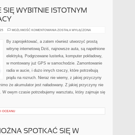
 SIĘ WYBITNIE ISTOTNYM
ACY
DRUKARKA
025
MOŻLIWOŚĆ KOMENTOWANIA
ZOSTAŁA WYŁĄCZONA
STAJE
SIĘ
WYBITNIE
By zaprojektować, a zatem również utworzyć prostą
ISTOTNYM
NARZĘDZIEM
witrynę internetową Dziś, najnowsze auta, są napełnione
PRACY
elektryką. Podgrzewane lusterka, komputer pokładowy,
w montowany już GPS w samochodzie. Zamontowanie
radia w aucie, i dużo innych rzeczy, które potrzebują
prądu na rozruch. Nieraz nie wiemy, z jakiej przyczyny
mo że akumulator jest naładowany. Z jakiej przyczyny nie
 W owym czasie potrzebujemy warsztatu, który zajmuje się
 I OCEANU
MOŻNA SPOTKAĆ SIĘ W