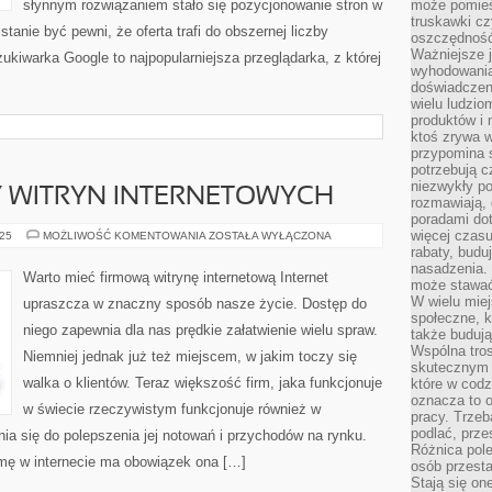
słynnym rozwiązaniem stało się pozycjonowanie stron w
może pomieśc
truskawki cz
anie być pewni, że oferta trafi do obszernej liczby
oszczędność
Ważniejsze 
iwarka Google to najpopularniejsza przeglądarka, z której
wyhodowania
doświadczeni
wielu ludzio
produktów i
ktoś zrywa w
przypomina 
potrzebują c
niezwykły po
Y WITRYN INTERNETOWYCH
rozmawiają,
poradami dot
więcej czasu
DOBRE
025
MOŻLIWOŚĆ KOMENTOWANIA
ZOSTAŁA WYŁĄCZONA
PROJEKTY
rabaty, budu
WITRYN
nasadzenia. 
INTERNETOWYCH
Warto mieć firmową witrynę internetową Internet
może stawać
W wielu mie
upraszcza w znaczny sposób nasze życie. Dostęp do
społeczne, k
niego zapewnia dla nas prędkie załatwienie wielu spraw.
także buduj
Wspólna tros
Niemniej jednak już też miejscem, w jakim toczy się
skutecznym 
walka o klientów. Teraz większość firm, jaka funkcjonuje
które w cod
oznacza to 
w świecie rzeczywistym funkcjonuje również w
pracy. Trze
podlać, prze
ynia się do polepszenia jej notowań i przychodów na rynku.
Różnica pole
rmę w internecie ma obowiązek ona […]
osób przesta
Stają się on