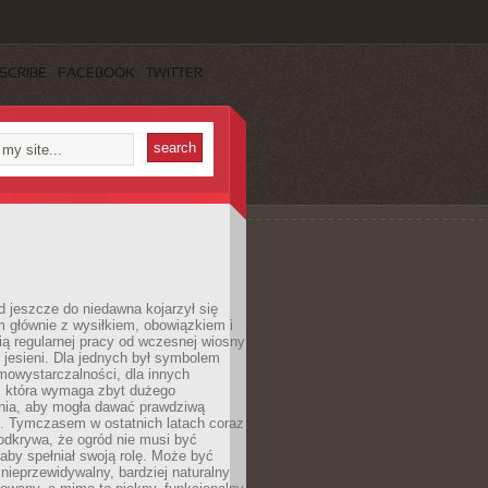
SCRIBE
FACEBOOK
TWITTER
 jeszcze do niedawna kojarzył się
 głównie z wysiłkiem, obowiązkiem i
ą regularnej pracy od wczesnej wiosny
 jesieni. Dla jednych był symbolem
mowystarczalności, dla innych
ą, która wymaga zbyt dużego
ia, aby mogła dawać prawdziwą
. Tymczasem w ostatnich latach coraz
 odkrywa, że ogród nie musi być
 aby spełniał swoją rolę. Może być
ę nieprzewidywalny, bardziej naturalny