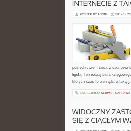
INTERNECIE Z T
POSTED BY ADMIN
SIE - 3 - 2
pośrednictwem sieci, z całą pewn
ligota. Ten rodzaj biura księgow
których czas to pieniądz, a taką [
CATEGORIES:
SERWIS I NAPRAWA
WIDOCZNY ZAST
SIĘ Z CIĄGŁYM 