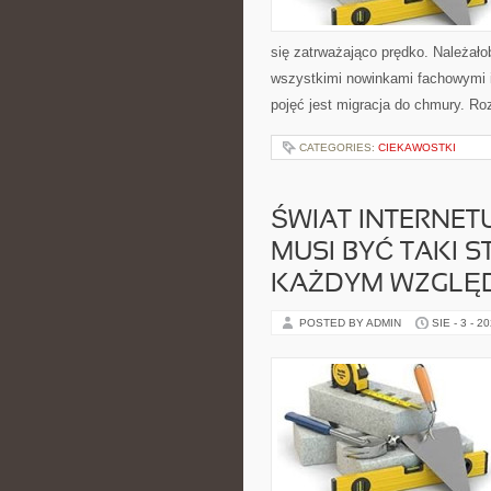
się zatrważająco prędko. Należało
wszystkimi nowinkami fachowymi 
pojęć jest migracja do chmury. Ro
CATEGORIES:
CIEKAWOSTKI
ŚWIAT INTERNE
MUSI BYĆ TAKI 
KAŻDYM WZGLĘ
POSTED BY ADMIN
SIE - 3 - 2