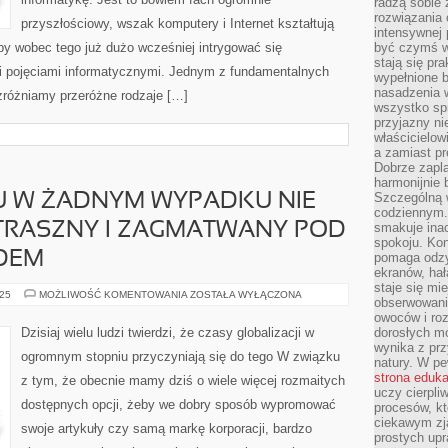
radzą sobie 
rozwiązania
przyszłościowy, wszak komputery i Internet kształtują
intensywnej 
by wobec tego już dużo wcześniej intrygować się
być czymś w
stają się pr
i pojęciami informatycznymi. Jednym z fundamentalnych
wypełnione 
nasadzenia 
zróżniamy przeróżne rodzaje […]
wszystko spr
przyjazny ni
właścicielow
a zamiast pr
Dobrze zapl
harmonijnie 
Szczególną 
TU W ŻADNYM WYPADKU NIE
codziennym.
STRASZNY I ZAGMATWANY POD
smakuje inac
spokoju. Kon
DEM
pomaga odzy
ekranów, hał
staje się mi
ŚWIAT
025
MOŻLIWOŚĆ KOMENTOWANIA
ZOSTAŁA WYŁĄCZONA
obserwowani
INTERNETU
W
owoców i roz
ŻADNYM
Dzisiaj wielu ludzi twierdzi, że czasy globalizacji w
dorosłych mo
WYPADKU
wynika z prz
NIE
ogromnym stopniu przyczyniają się do tego W związku
MUSI
natury. W pe
BYĆ
strona eduk
z tym, że obecnie mamy dziś o wiele więcej rozmaitych
TAKI
uczy cierpli
STRASZNY
dostępnych opcji, żeby we dobry sposób wypromować
I
procesów, kt
ZAGMATWANY
ciekawym zja
POD
swoje artykuły czy samą markę korporacji, bardzo
prostych upr
KAŻDYM
WZGLĘDEM