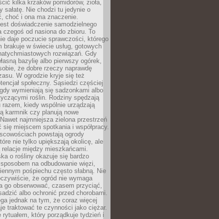
ić kilka krzaków pomidorów, zioła,
y sałatę. Nie chodzi tu jedynie o
, choć i ona ma znaczenie.
jest doświadczenie samodzielnego
 czegoś od nasiona do zbioru. To
e daje poczucie sprawczości, którego
m brakuje w świecie usług, gotowych
 natychmiastowych rozwiązań. Gdy
łasną bazylię albo pierwszy ogórek,
sobie, że dobre rzeczy naprawdę
zasu. W ogrodzie kryje się też
tencjał społeczny. Sąsiedzi częściej
 gdy wymieniają się sadzonkami albo
yczącymi roślin. Rodziny spędzają
 razem, kiedy wspólnie urządzają
ją karmnik czy planują nowe
Nawet najmniejsza zielona przestrzeń
 się miejscem spotkania i współpracy.
jscowościach powstają ogrody
tóre nie tylko upiększają okolicę, ale
ą relacje między mieszkańcami.
ka o rośliny okazuje się bardzo
sposobem na odbudowanie więzi,
ziennym pośpiechu często słabną. Nie
oczywiście, że ogród nie wymaga
ba go obserwować, czasem przyciąć,
sadzić albo ochronić przed chorobami.
ga jednak na tym, że coraz więcej
je traktować te czynności jako ciężar.
e rytuałem, który porządkuje tydzień i