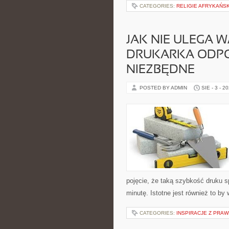
CATEGORIES:
RELIGIE AFRYKAŃSK
JAK NIE ULEGA 
DRUKARKA ODP
NIEZBĘDNE
POSTED BY ADMIN
SIE - 3 - 2
pojęcie, że taką szybkość druku
minutę. Istotne jest również to by
CATEGORIES:
INSPIRACJE Z PRA