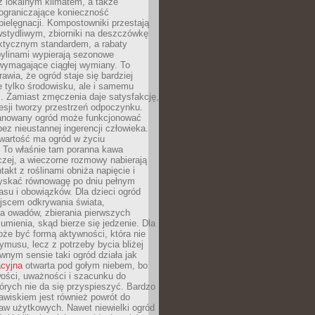
z lokalnym klimatem, a także
 ograniczające konieczność
pielęgnacji. Kompostowniki przestają
stydliwym, zbiorniki na deszczówkę
aktycznym standardem, a rabaty
bylinami wypierają sezonowe
wymagające ciągłej wymiany. To
awia, że ogród staje się bardziej
e tylko środowisku, ale i samemu
i. Zamiast zmęczenia daje satysfakcję,
esji tworzy przestrzeń odpoczynku.
anowany ogród może funkcjonować
bez nieustannej ingerencji człowieka.
wartość ma ogród w życiu
 To właśnie tam poranna kawa
zej, a wieczorne rozmowy nabierają
takt z roślinami obniża napięcie i
skać równowagę po dniu pełnym
asu i obowiązków. Dla dzieci ogród
ejscem odkrywania świata,
a owadów, zbierania pierwszych
umienia, skąd bierze się jedzenie. Dla
że być formą aktywności, która nie
ymusu, lecz z potrzeby bycia bliżej
wnym sensie taki ogród działa jak
acyjna
otwarta pod gołym niebem, bo
wości, uważności i szacunku do
órych nie da się przyspieszyć. Bardzo
wiskiem jest również powrót do
aw użytkowych. Nawet niewielki ogród