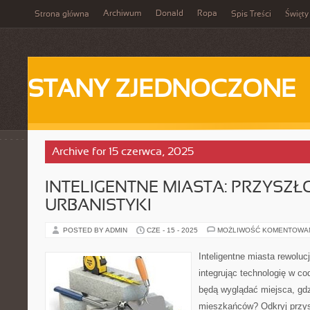
Archiwum
Donald
Ropa
Strona główna
Spis Treści
Święty
STANY ZJEDNOCZONE
Archive for 15 czerwca, 2025
INTELIGENTNE MIASTA: PRZYSZŁ
URBANISTYKI
POSTED BY ADMIN
CZE - 15 - 2025
MOŻLIWOŚĆ KOMENTOWA
Inteligentne miasta rewoluc
integrując technologię w c
będą wyglądać miejsca, gdz
mieszkańców? Odkryj przysz